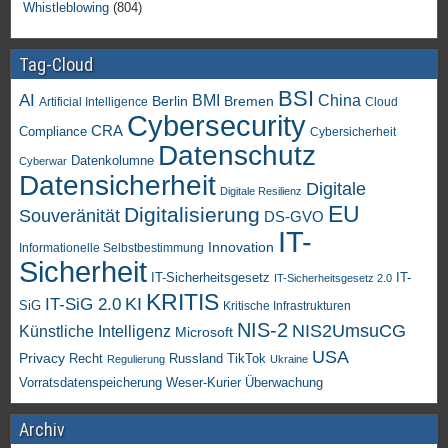
Whistleblowing
(804)
Tag-Cloud
BSI
AI
China
BMI
Berlin
Bremen
Artificial Intelligence
Cloud
Cybersecurity
CRA
Compliance
Cybersicherheit
Datenschutz
Datenkolumne
Cyberwar
Datensicherheit
Digitale
Digitale Resilienz
EU
Digitalisierung
Souveränität
DS-GVO
IT-
Innovation
Informationelle Selbstbestimmung
Sicherheit
IT-Sicherheitsgesetz
IT-
IT-Sicherheitsgesetz 2.0
KRITIS
KI
IT-SiG 2.0
SiG
Kritische Infrastrukturen
NIS-2
NIS2UmsuCG
Künstliche Intelligenz
Microsoft
USA
Privacy
Recht
TikTok
Russland
Regulierung
Ukraine
Vorratsdatenspeicherung
Weser-Kurier
Überwachung
Archiv