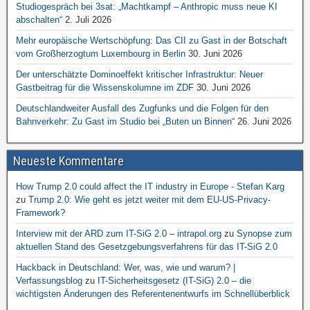
Studiogespräch bei 3sat: „Machtkampf – Anthropic muss neue KI
abschalten“
2. Juli 2026
Mehr europäische Wertschöpfung: Das CII zu Gast in der Botschaft
vom Großherzogtum Luxembourg in Berlin
30. Juni 2026
Der unterschätzte Dominoeffekt kritischer Infrastruktur: Neuer
Gastbeitrag für die Wissenskolumne im ZDF
30. Juni 2026
Deutschlandweiter Ausfall des Zugfunks und die Folgen für den
Bahnverkehr: Zu Gast im Studio bei „Buten un Binnen“
26. Juni 2026
Neueste Kommentare
How Trump 2.0 could affect the IT industry in Europe - Stefan Karg
zu
Trump 2.0: Wie geht es jetzt weiter mit dem EU-US-Privacy-
Framework?
Interview mit der ARD zum IT-SiG 2.0 – intrapol.org
zu
Synopse zum
aktuellen Stand des Gesetzgebungsverfahrens für das IT-SiG 2.0
Hackback in Deutschland: Wer, was, wie und warum? |
Verfassungsblog
zu
IT-Sicherheitsgesetz (IT-SiG) 2.0 – die
wichtigsten Änderungen des Referentenentwurfs im Schnellüberblick