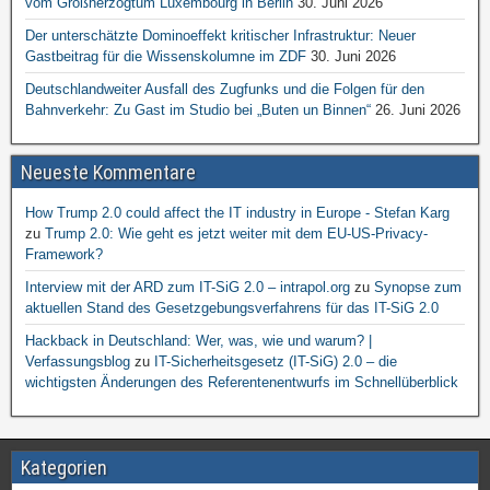
vom Großherzogtum Luxembourg in Berlin
30. Juni 2026
Der unterschätzte Dominoeffekt kritischer Infrastruktur: Neuer
Gastbeitrag für die Wissenskolumne im ZDF
30. Juni 2026
Deutschlandweiter Ausfall des Zugfunks und die Folgen für den
Bahnverkehr: Zu Gast im Studio bei „Buten un Binnen“
26. Juni 2026
Neueste Kommentare
How Trump 2.0 could affect the IT industry in Europe - Stefan Karg
zu
Trump 2.0: Wie geht es jetzt weiter mit dem EU-US-Privacy-
Framework?
Interview mit der ARD zum IT-SiG 2.0 – intrapol.org
zu
Synopse zum
aktuellen Stand des Gesetzgebungsverfahrens für das IT-SiG 2.0
Hackback in Deutschland: Wer, was, wie und warum? |
Verfassungsblog
zu
IT-Sicherheitsgesetz (IT-SiG) 2.0 – die
wichtigsten Änderungen des Referentenentwurfs im Schnellüberblick
Kategorien