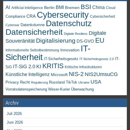
BSI
AI
China
BMI
Berlin
Bremen
Artificial Intelligence
Cloud
Cybersecurity
CRA
Compliance
Cybersicherheit
Datenschutz
Datenkolumne
Cyberwar
Datensicherheit
Digitale
Digitale Resilienz
EU
Digitalisierung
Souveränität
DS-GVO
IT-
Innovation
Informationelle Selbstbestimmung
Sicherheit
IT-Sicherheitsgesetz
IT-
IT-Sicherheitsgesetz 2.0
KRITIS
KI
IT-SiG 2.0
SiG
Kritische Infrastrukturen
NIS-2
NIS2UmsuCG
Künstliche Intelligenz
Microsoft
USA
Privacy
Recht
TikTok
Russland
Regulierung
Ukraine
Vorratsdatenspeicherung
Weser-Kurier
Überwachung
Archiv
Juli 2026
Juni 2026