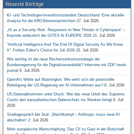
Neueste Beiträge
KI- und Technologie-Investitionsstandort Deutschland: Eine aktuelle
Analyse für die ARD-Börsennachrichten
27. Juli 2026
„AI as a Security Risk: Responses to New Threats in Cyberspace“ –
Keynote anlässlich der GITEX AI EUROPE 2026
21. Juli 2026
“Artificial Intelligence And The End Of Digital Security As We Know
It”: Forbes Editor’s Choice für Juli 2026
15. Juli 2026
Wie wichtig ist die neue Rechenzentrumsstrategie der
Bundesregierung für die Digitalsouveränität? Interview mit ZDF heute
journal
9. Juli 2026
OpenAIs Wette auf Washington: Wie wirkt sich die potenzielle
Beteiligung der US-Regierung am KI-Unternehmen aus?
6. Juli 2026
US-Datenabkommen unter Druck: Wie das neue Urteil des Supreme
Courts den transatlantischen Datenschutz ins Wanken bringt
6. Juli
2026
Studiogespräch bei 3sat: „Machtkampf – Anthropic muss neue KI
abschalten“
2. Juli 2026
Mehr europäische Wertschöpfung: Das CII zu Gast in der Botschaft