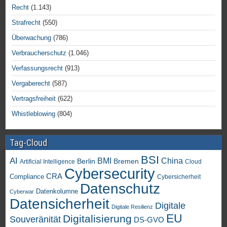
Recht
(1.143)
Strafrecht
(550)
Überwachung
(786)
Verbraucherschutz
(1.046)
Verfassungsrecht
(913)
Vergaberecht
(587)
Vertragsfreiheit
(622)
Whistleblowing
(804)
Tag-Cloud
BSI
AI
China
BMI
Berlin
Bremen
Artificial Intelligence
Cloud
Cybersecurity
CRA
Compliance
Cybersicherheit
Datenschutz
Datenkolumne
Cyberwar
Datensicherheit
Digitale
Digitale Resilienz
EU
Digitalisierung
Souveränität
DS-GVO