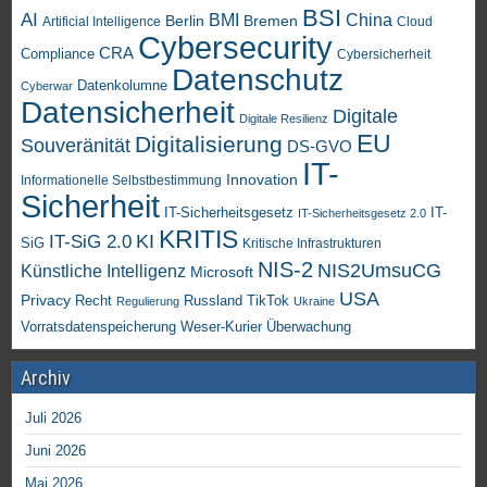
BSI
AI
China
BMI
Berlin
Bremen
Artificial Intelligence
Cloud
Cybersecurity
CRA
Compliance
Cybersicherheit
Datenschutz
Datenkolumne
Cyberwar
Datensicherheit
Digitale
Digitale Resilienz
EU
Digitalisierung
Souveränität
DS-GVO
IT-
Innovation
Informationelle Selbstbestimmung
Sicherheit
IT-Sicherheitsgesetz
IT-
IT-Sicherheitsgesetz 2.0
KRITIS
KI
IT-SiG 2.0
SiG
Kritische Infrastrukturen
NIS-2
NIS2UmsuCG
Künstliche Intelligenz
Microsoft
USA
Privacy
Recht
TikTok
Russland
Regulierung
Ukraine
Vorratsdatenspeicherung
Weser-Kurier
Überwachung
Archiv
Juli 2026
Juni 2026
Mai 2026