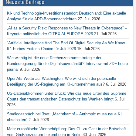
Neueste Beiträge
KI- und Technologie-Investitionsstandort Deutschland: Eine aktuelle
Analyse für die ARD-Börsennachrichten
27. Juli 2026
„AI as a Security Risk: Responses to New Threats in Cyberspace“ –
Keynote anlässlich der GITEX AI EUROPE 2026
21. Juli 2026
“Artificial Intelligence And The End Of Digital Security As We Know
It”: Forbes Editor’s Choice für Juli 2026
15. Juli 2026
Wie wichtig ist die neue Rechenzentrumsstrategie der
Bundesregierung für die Digitalsouveränität? Interview mit ZDF heute
journal
9. Juli 2026
OpenAIs Wette auf Washington: Wie wirkt sich die potenzielle
Beteiligung der US-Regierung am KI-Unternehmen aus?
6. Juli 2026
US-Datenabkommen unter Druck: Wie das neue Urteil des Supreme
Courts den transatlantischen Datenschutz ins Wanken bringt
6. Juli
2026
Studiogespräch bei 3sat: „Machtkampf – Anthropic muss neue KI
abschalten“
2. Juli 2026
Mehr europäische Wertschöpfung: Das CII zu Gast in der Botschaft
vom Großherzogtum Luxembourg in Berlin
30. Juni 2026