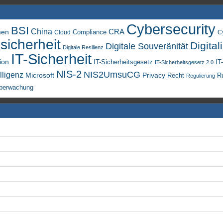
Cybersecurity
BSI
China
men
CRA
Compliance
Cloud
C
sicherheit
Digital
Digitale Souveränität
Digitale Resilienz
IT-Sicherheit
ion
IT-Sicherheitsgesetz
IT
IT-Sicherheitsgesetz 2.0
NIS-2
NIS2UmsuCG
lligenz
Microsoft
Privacy
Recht
R
Regulierung
berwachung