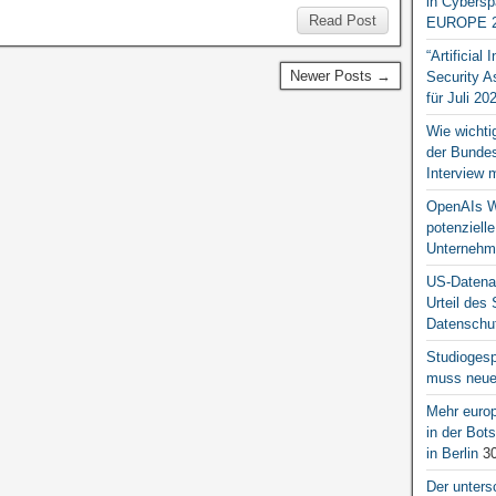
in Cybersp
Read Post
EUROPE 2
“Artificial
Newer Posts →
Security A
für Juli 20
Wie wichti
der Bundesr
Interview 
OpenAIs We
potenziell
Unternehm
US-Datena
Urteil des
Datenschut
Studiogesp
muss neue 
Mehr europ
in der Bo
in Berlin
30
Der unters