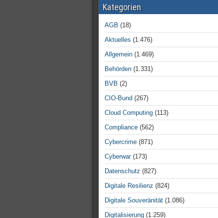
Kategorien
AGB
(18)
Aktuelles
(1.476)
Allgemein
(1.469)
Behörden
(1.331)
BVB
(2)
CIO-Bund
(267)
Cloud Computing
(113)
Compliance
(562)
Cybercrime
(871)
Cyberwar
(173)
Datenschutz
(827)
Digitale Resilienz
(824)
Digitale Souveränität
(1.086)
Digitalisierung
(1.259)