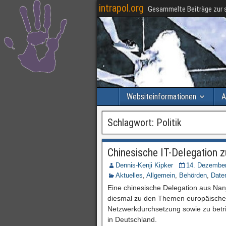
intrapol.org
Gesammelte Beiträge zur s
Websiteinformationen
A
Schlagwort:
Politik
Chinesische IT-Delegation 
Dennis-Kenji Kipker
14. Dezembe
Aktuelles
,
Allgemein
,
Behörden
,
Date
Eine chinesische Delegation aus Nan
diesmal zu den Themen europäischer 
Netzwerkdurchsetzung sowie zu betr
in Deutschland.