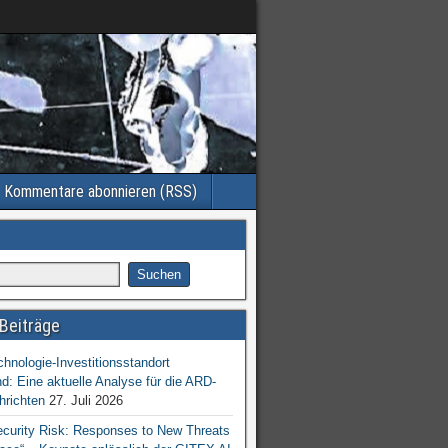
Kommentare abonnieren (RSS)
Beiträge
chnologie-Investitionsstandort
d: Eine aktuelle Analyse für die ARD-
hrichten
27. Juli 2026
ecurity Risk: Responses to New Threats