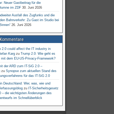
ur: Neuer Gastbeitrag für die
lumne im ZDF
30. Juni 2026
dweiter Ausfall des Zugfunks und die
 den Bahnverkehr: Zu Gast im Studio bei
Binnen“
26. Juni 2026
 Kommentare
2.0 could affect the IT industry in
tefan Karg
zu
Trump 2.0: Wie geht es
er mit dem EU-US-Privacy-Framework?
mit der ARD zum IT-SiG 2.0 –
g
zu
Synopse zum aktuellen Stand des
ngsverfahrens für das IT-SiG 2.0
n Deutschland: Wer, was, wie und
erfassungsblog
zu
IT-Sicherheitsgesetz
.0 – die wichtigsten Änderungen des
entwurfs im Schnellüberblick