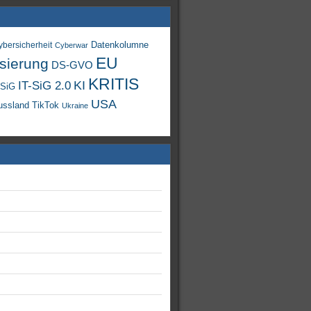
Datenkolumne
ybersicherheit
Cyberwar
EU
isierung
DS-GVO
KRITIS
KI
IT-SiG 2.0
-SiG
USA
TikTok
ussland
Ukraine