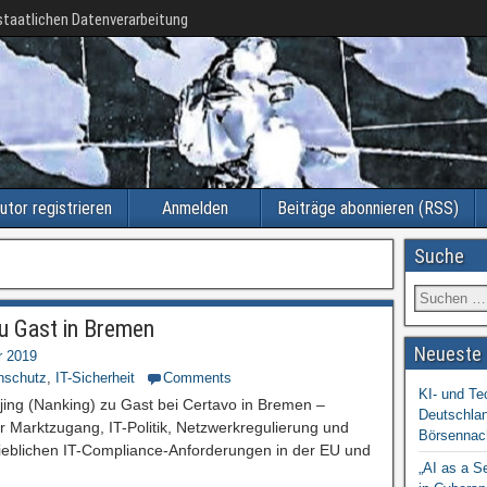
taatlichen Datenverarbeitung
utor registrieren
Anmelden
Beiträge abonnieren (RSS)
Suche
zu Gast in Bremen
Neueste 
r 2019
nschutz
,
IT-Sicherheit
Comments
KI- und Te
jing (Nanking) zu Gast bei Certavo in Bremen –
Deutschlan
Marktzugang, IT-Politik, Netzwerkregulierung und
Börsennac
ieblichen IT-Compliance-Anforderungen in der EU und
„AI as a S