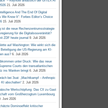
ace“ – Keynote anlässlich der GITEX AI
026
21. Juli 2026
 Intelligence And The End Of Digital
s We Know It”: Forbes Editor’s Choice
26
15. Juli 2026
g ist die neue Rechenzentrumsstrategie
egierung für die Digitalsouveränität?
mit ZDF heute journal
9. Juli 2026
tte auf Washington: Wie wirkt sich die
e Beteiligung der US-Regierung am KI-
en aus?
6. Juli 2026
bkommen unter Druck: Wie das neue
 Supreme Courts den transatlantischen
z ins Wanken bringt
6. Juli 2026
räch bei 3sat: „Machtkampf – Anthropic
KI abschalten“
2. Juli 2026
äische Wertschöpfung: Das CII zu Gast
tschaft vom Großherzogtum Luxembourg
. Juni 2026
chätzte Dominoeffekt kritischer