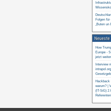
Infrastrukt
Wissensko
Deutschlan
Folgen für
„Buten un 
Neueste
How Trump 
Europe - S
jetzt weit
Interview 
intrapol.or
Gesetzgebu
Hackback i
warum? | V
(IT-SiG) 2
Referenten