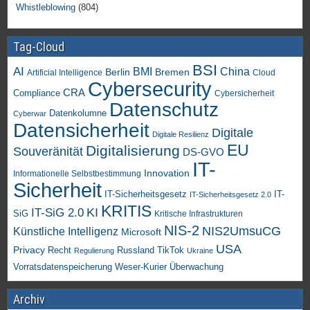
Whistleblowing
(804)
Tag-Cloud
BSI
AI
China
BMI
Berlin
Bremen
Artificial Intelligence
Cloud
Cybersecurity
CRA
Compliance
Cybersicherheit
Datenschutz
Datenkolumne
Cyberwar
Datensicherheit
Digitale
Digitale Resilienz
EU
Digitalisierung
Souveränität
DS-GVO
IT-
Innovation
Informationelle Selbstbestimmung
Sicherheit
IT-Sicherheitsgesetz
IT-
IT-Sicherheitsgesetz 2.0
KRITIS
KI
IT-SiG 2.0
SiG
Kritische Infrastrukturen
NIS-2
NIS2UmsuCG
Künstliche Intelligenz
Microsoft
USA
Privacy
Recht
TikTok
Russland
Regulierung
Ukraine
Vorratsdatenspeicherung
Weser-Kurier
Überwachung
Archiv