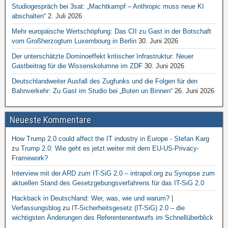
Studiogespräch bei 3sat: „Machtkampf – Anthropic muss neue KI
abschalten“
2. Juli 2026
Mehr europäische Wertschöpfung: Das CII zu Gast in der Botschaft
vom Großherzogtum Luxembourg in Berlin
30. Juni 2026
Der unterschätzte Dominoeffekt kritischer Infrastruktur: Neuer
Gastbeitrag für die Wissenskolumne im ZDF
30. Juni 2026
Deutschlandweiter Ausfall des Zugfunks und die Folgen für den
Bahnverkehr: Zu Gast im Studio bei „Buten un Binnen“
26. Juni 2026
Neueste Kommentare
How Trump 2.0 could affect the IT industry in Europe - Stefan Karg
zu
Trump 2.0: Wie geht es jetzt weiter mit dem EU-US-Privacy-
Framework?
Interview mit der ARD zum IT-SiG 2.0 – intrapol.org
zu
Synopse zum
aktuellen Stand des Gesetzgebungsverfahrens für das IT-SiG 2.0
Hackback in Deutschland: Wer, was, wie und warum? |
Verfassungsblog
zu
IT-Sicherheitsgesetz (IT-SiG) 2.0 – die
wichtigsten Änderungen des Referentenentwurfs im Schnellüberblick