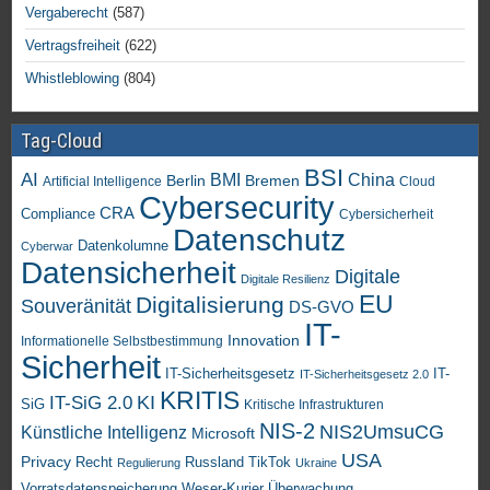
Vergaberecht
(587)
Vertragsfreiheit
(622)
Whistleblowing
(804)
Tag-Cloud
BSI
AI
China
BMI
Berlin
Bremen
Artificial Intelligence
Cloud
Cybersecurity
CRA
Compliance
Cybersicherheit
Datenschutz
Datenkolumne
Cyberwar
Datensicherheit
Digitale
Digitale Resilienz
EU
Digitalisierung
Souveränität
DS-GVO
IT-
Innovation
Informationelle Selbstbestimmung
Sicherheit
IT-Sicherheitsgesetz
IT-
IT-Sicherheitsgesetz 2.0
KRITIS
KI
IT-SiG 2.0
SiG
Kritische Infrastrukturen
NIS-2
NIS2UmsuCG
Künstliche Intelligenz
Microsoft
USA
Privacy
Recht
TikTok
Russland
Regulierung
Ukraine
Vorratsdatenspeicherung
Weser-Kurier
Überwachung