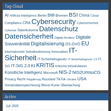
Tag-Cloud
BSI
AI
China
BMI
Berlin
Bremen
Artificial Intelligence
Cloud
Cybersecurity
CRA
Compliance
Cybersicherheit
Datenschutz
Datenkolumne
Cyberwar
Datensicherheit
Digitale
Digitale Resilienz
EU
Digitalisierung
Souveränität
DS-GVO
IT-
Innovation
Informationelle Selbstbestimmung
Sicherheit
IT-Sicherheitsgesetz
IT-
IT-Sicherheitsgesetz 2.0
KRITIS
KI
IT-SiG 2.0
SiG
Kritische Infrastrukturen
NIS-2
NIS2UmsuCG
Künstliche Intelligenz
Microsoft
USA
Privacy
Recht
TikTok
Russland
Regulierung
Ukraine
Vorratsdatenspeicherung
Weser-Kurier
Überwachung
Archiv
Juli 2026