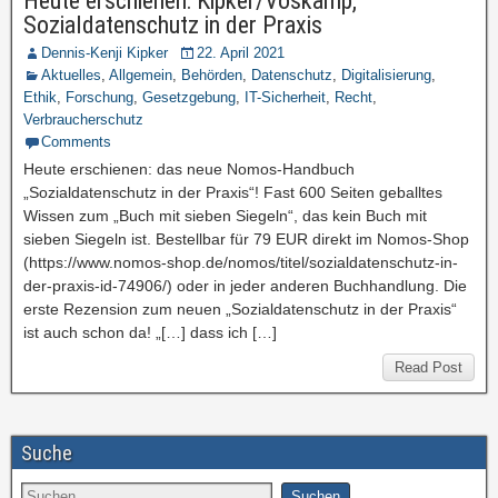
Heute erschienen: Kipker/Voskamp,
Sozialdatenschutz in der Praxis
Dennis-Kenji Kipker
22. April 2021
Aktuelles
,
Allgemein
,
Behörden
,
Datenschutz
,
Digitalisierung
,
Ethik
,
Forschung
,
Gesetzgebung
,
IT-Sicherheit
,
Recht
,
Verbraucherschutz
Comments
Heute erschienen: das neue Nomos-Handbuch
„Sozialdatenschutz in der Praxis“! Fast 600 Seiten geballtes
Wissen zum „Buch mit sieben Siegeln“, das kein Buch mit
sieben Siegeln ist. Bestellbar für 79 EUR direkt im Nomos-Shop
(https://www.nomos-shop.de/nomos/titel/sozialdatenschutz-in-
der-praxis-id-74906/) oder in jeder anderen Buchhandlung. Die
erste Rezension zum neuen „Sozialdatenschutz in der Praxis“
ist auch schon da! „[…] dass ich […]
Read Post
Suche