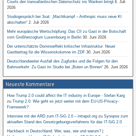
Courts den transatlantischen Datenschutz ins Wanken bringt
6. Juli
2026
Studiogespräch bei 3sat: „Machtkampf – Anthropic muss neue KI
abschalten“
2. Juli 2026
Mehr europäische Wertschöpfung: Das CII zu Gast in der Botschaft
vom Großherzogtum Luxembourg in Berlin
30. Juni 2026
Der unterschätzte Dominoeffekt kritischer Infrastruktur: Neuer
Gastbeitrag für die Wissenskolumne im ZDF
30. Juni 2026
Deutschlandweiter Ausfall des Zugfunks und die Folgen für den
Bahnverkehr: Zu Gast im Studio bei „Buten un Binnen“
26. Juni 2026
Neueste Kommentare
How Trump 2.0 could affect the IT industry in Europe - Stefan Karg
zu
Trump 2.0: Wie geht es jetzt weiter mit dem EU-US-Privacy-
Framework?
Interview mit der ARD zum IT-SiG 2.0 – intrapol.org
zu
Synopse zum
aktuellen Stand des Gesetzgebungsverfahrens für das IT-SiG 2.0
Hackback in Deutschland: Wer, was, wie und warum? |