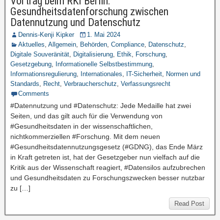
Vortrag beim RKI Berlin:
Gesundheitsdatenforschung zwischen
Datennutzung und Datenschutz
Dennis-Kenji Kipker
1. Mai 2024
Aktuelles
,
Allgemein
,
Behörden
,
Compliance
,
Datenschutz
,
Digitale Souveränität
,
Digitalisierung
,
Ethik
,
Forschung
,
Gesetzgebung
,
Informationelle Selbstbestimmung
,
Informationsregulierung
,
Internationales
,
IT-Sicherheit
,
Normen und
Standards
,
Recht
,
Verbraucherschutz
,
Verfassungsrecht
Comments
#Datennutzung und #Datenschutz: Jede Medaille hat zwei
Seiten, und das gilt auch für die Verwendung von
#Gesundheitsdaten in der wissenschaftlichen,
nichtkommerziellen #Forschung. Mit dem neuen
#Gesundheitsdatennutzungsgesetz (#GDNG), das Ende März
in Kraft getreten ist, hat der Gesetzgeber nun vielfach auf die
Kritik aus der Wissenschaft reagiert, #Datensilos aufzubrechen
und Gesundheitsdaten zu Forschungszwecken besser nutzbar
zu […]
Read Post