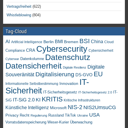
Vertragsfreiheit
(622)
Whistleblowing
(804)
Tag-Cloud
BSI
AI
China
BMI
Berlin
Bremen
Artificial Intelligence
Cloud
Cybersecurity
CRA
Compliance
Cybersicherheit
Datenschutz
Datenkolumne
Cyberwar
Datensicherheit
Digitale
Digitale Resilienz
EU
Digitalisierung
Souveränität
DS-GVO
IT-
Innovation
Informationelle Selbstbestimmung
Sicherheit
IT-Sicherheitsgesetz
IT-
IT-Sicherheitsgesetz 2.0
KRITIS
KI
IT-SiG 2.0
SiG
Kritische Infrastrukturen
NIS-2
NIS2UmsuCG
Künstliche Intelligenz
Microsoft
USA
Privacy
Recht
TikTok
Russland
Regulierung
Ukraine
Vorratsdatenspeicherung
Weser-Kurier
Überwachung