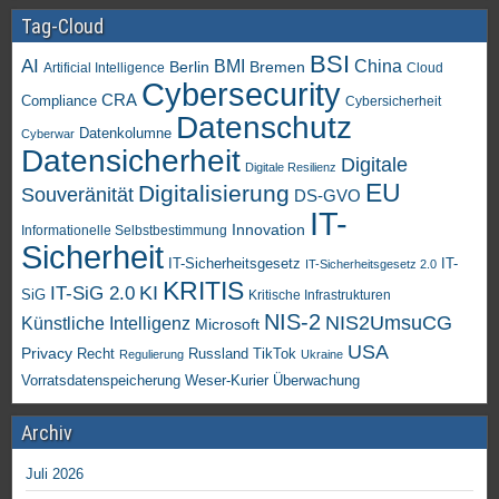
Tag-Cloud
BSI
AI
China
BMI
Berlin
Bremen
Artificial Intelligence
Cloud
Cybersecurity
CRA
Compliance
Cybersicherheit
Datenschutz
Datenkolumne
Cyberwar
Datensicherheit
Digitale
Digitale Resilienz
EU
Digitalisierung
Souveränität
DS-GVO
IT-
Innovation
Informationelle Selbstbestimmung
Sicherheit
IT-Sicherheitsgesetz
IT-
IT-Sicherheitsgesetz 2.0
KRITIS
KI
IT-SiG 2.0
SiG
Kritische Infrastrukturen
NIS-2
NIS2UmsuCG
Künstliche Intelligenz
Microsoft
USA
Privacy
Recht
TikTok
Russland
Regulierung
Ukraine
Vorratsdatenspeicherung
Weser-Kurier
Überwachung
Archiv
Juli 2026