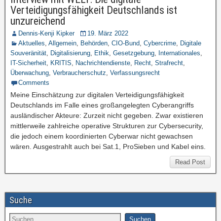
Verteidigungsfähigkeit Deutschlands ist
unzureichend
Dennis-Kenji Kipker
19. März 2022
Aktuelles
,
Allgemein
,
Behörden
,
CIO-Bund
,
Cybercrime
,
Digitale
Souveränität
,
Digitalisierung
,
Ethik
,
Gesetzgebung
,
Internationales
,
IT-Sicherheit
,
KRITIS
,
Nachrichtendienste
,
Recht
,
Strafrecht
,
Überwachung
,
Verbraucherschutz
,
Verfassungsrecht
Comments
Meine Einschätzung zur digitalen Verteidigungsfähigkeit
Deutschlands im Falle eines großangelegten Cyberangriffs
ausländischer Akteure: Zurzeit nicht gegeben. Zwar existieren
mittlerweile zahlreiche operative Strukturen zur Cybersecurity,
die jedoch einem koordinierten Cyberwar nicht gewachsen
wären. Ausgestrahlt auch bei Sat.1, ProSieben und Kabel eins.
Read Post
Suche