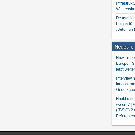
Infrastrukt
Wissensko
Deutschlan
Folgen für
„Buten un 
Neueste
How Trump 
Europe - S
jetzt weit
Interview 
intrapol.or
Gesetzgebu
Hackback i
warum? | V
(IT-SiG) 2
Referenten