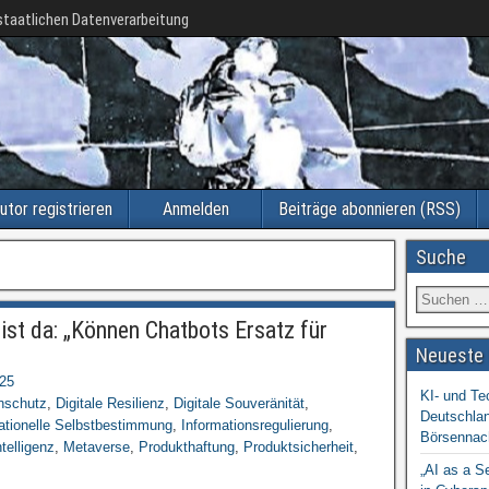
taatlichen Datenverarbeitung
utor registrieren
Anmelden
Beiträge abonnieren (RSS)
Suche
st da: „Können Chatbots Ersatz für
Neueste 
025
KI- und Te
nschutz
,
Digitale Resilienz
,
Digitale Souveränität
,
Deutschlan
ationelle Selbstbestimmung
,
Informationsregulierung
,
Börsennac
telligenz
,
Metaverse
,
Produkthaftung
,
Produktsicherheit
,
z
„AI as a S