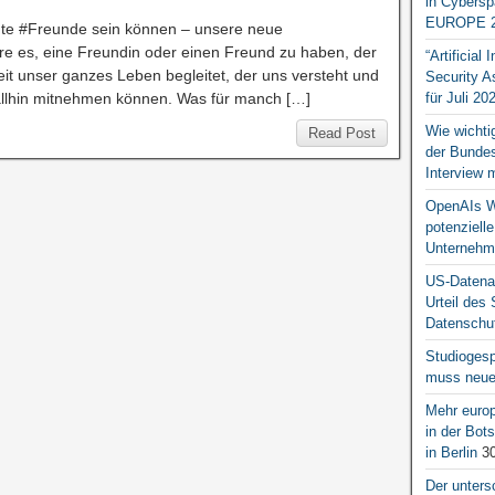
in Cybersp
EUROPE 2
hte #Freunde sein können – unsere neue
e es, eine Freundin oder einen Freund zu haben, der
“Artificial
heit unser ganzes Leben begleitet, der uns versteht und
Security A
rallhin mitnehmen können. Was für manch […]
für Juli 20
Wie wichti
Read Post
der Bundesr
Interview 
OpenAIs We
potenziell
Unternehm
US-Datena
Urteil des
Datenschut
Studiogesp
muss neue 
Mehr europ
in der Bo
in Berlin
30
Der unters