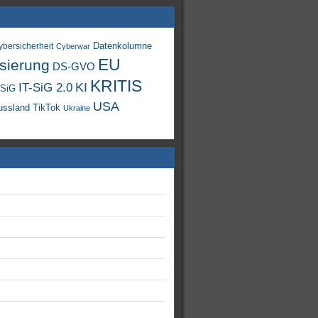
Datenkolumne
ybersicherheit
Cyberwar
EU
isierung
DS-GVO
KRITIS
KI
IT-SiG 2.0
-SiG
USA
TikTok
ussland
Ukraine