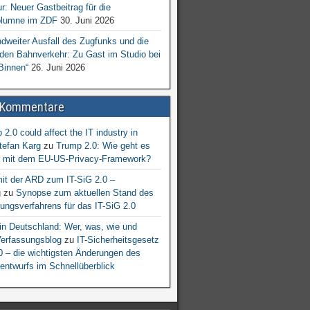
ur: Neuer Gastbeitrag für die
lumne im ZDF
30. Juni 2026
dweiter Ausfall des Zugfunks und die
 den Bahnverkehr: Zu Gast im Studio bei
Binnen“
26. Juni 2026
 Kommentare
2.0 could affect the IT industry in
tefan Karg
zu
Trump 2.0: Wie geht es
er mit dem EU-US-Privacy-Framework?
mit der ARD zum IT-SiG 2.0 –
g
zu
Synopse zum aktuellen Stand des
ngsverfahrens für das IT-SiG 2.0
n Deutschland: Wer, was, wie und
erfassungsblog
zu
IT-Sicherheitsgesetz
.0 – die wichtigsten Änderungen des
entwurfs im Schnellüberblick