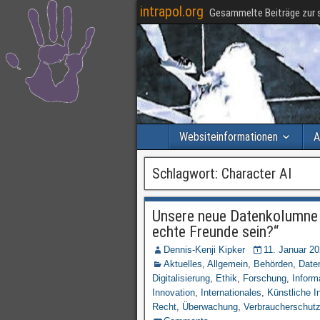
intrapol.org
Gesammelte Beiträge zur s
Websiteinformationen
A
Schlagwort:
Character AI
Unsere neue Datenkolumne i
echte Freunde sein?“
Dennis-Kenji Kipker
11. Januar 2
Aktuelles
,
Allgemein
,
Behörden
,
Date
Digitalisierung
,
Ethik
,
Forschung
,
Inform
Innovation
,
Internationales
,
Künstliche In
Recht
,
Überwachung
,
Verbraucherschut