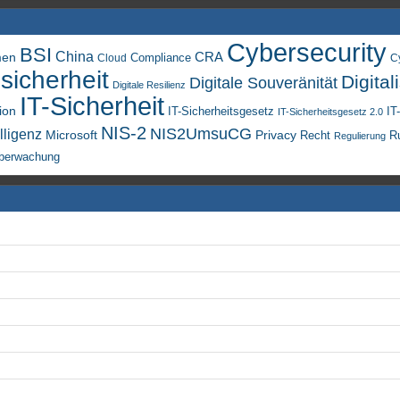
Cybersecurity
BSI
China
men
CRA
Compliance
Cloud
C
sicherheit
Digital
Digitale Souveränität
Digitale Resilienz
IT-Sicherheit
ion
IT-Sicherheitsgesetz
IT
IT-Sicherheitsgesetz 2.0
NIS-2
NIS2UmsuCG
lligenz
Microsoft
Privacy
Recht
R
Regulierung
berwachung