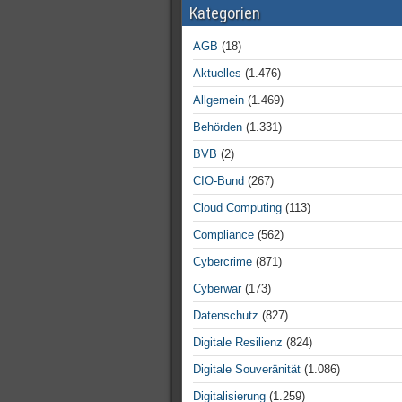
Kategorien
AGB
(18)
Aktuelles
(1.476)
Allgemein
(1.469)
Behörden
(1.331)
BVB
(2)
CIO-Bund
(267)
Cloud Computing
(113)
Compliance
(562)
Cybercrime
(871)
Cyberwar
(173)
Datenschutz
(827)
Digitale Resilienz
(824)
Digitale Souveränität
(1.086)
Digitalisierung
(1.259)