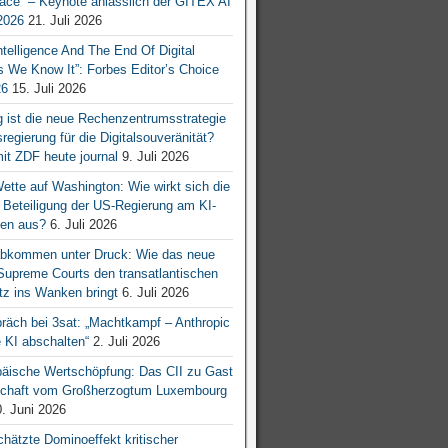
ace“ – Keynote anlässlich der GITEX AI
026
21. Juli 2026
 Intelligence And The End Of Digital
s We Know It”: Forbes Editor’s Choice
26
15. Juli 2026
g ist die neue Rechenzentrumsstrategie
egierung für die Digitalsouveränität?
mit ZDF heute journal
9. Juli 2026
tte auf Washington: Wie wirkt sich die
e Beteiligung der US-Regierung am KI-
en aus?
6. Juli 2026
bkommen unter Druck: Wie das neue
 Supreme Courts den transatlantischen
z ins Wanken bringt
6. Juli 2026
räch bei 3sat: „Machtkampf – Anthropic
KI abschalten“
2. Juli 2026
äische Wertschöpfung: Das CII zu Gast
tschaft vom Großherzogtum Luxembourg
. Juni 2026
chätzte Dominoeffekt kritischer