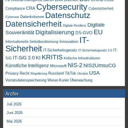
Artificial Intelligence
Cloud
Cybersecurity
CRA
Compliance
Cybersicherheit
Datenschutz
Datenkolumne
Cyberwar
Datensicherheit
Digitale
Digitale Resilienz
EU
Digitalisierung
Souveränität
DS-GVO
IT-
Innovation
Informationelle Selbstbestimmung
Sicherheit
IT-Sicherheitsgesetz
IT-
IT-Sicherheitsgesetz 2.0
KRITIS
KI
IT-SiG 2.0
SiG
Kritische Infrastrukturen
NIS-2
NIS2UmsuCG
Künstliche Intelligenz
Microsoft
USA
Privacy
Recht
TikTok
Russland
Regulierung
Ukraine
Vorratsdatenspeicherung
Weser-Kurier
Überwachung
Archiv
Juli 2026
Juni 2026
Mai 2026