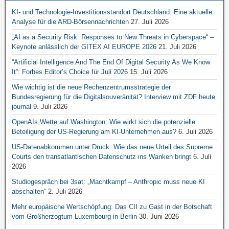
KI- und Technologie-Investitionsstandort Deutschland: Eine aktuelle
Analyse für die ARD-Börsennachrichten
27. Juli 2026
„AI as a Security Risk: Responses to New Threats in Cyberspace“ –
Keynote anlässlich der GITEX AI EUROPE 2026
21. Juli 2026
“Artificial Intelligence And The End Of Digital Security As We Know
It”: Forbes Editor’s Choice für Juli 2026
15. Juli 2026
Wie wichtig ist die neue Rechenzentrumsstrategie der
Bundesregierung für die Digitalsouveränität? Interview mit ZDF heute
journal
9. Juli 2026
OpenAIs Wette auf Washington: Wie wirkt sich die potenzielle
Beteiligung der US-Regierung am KI-Unternehmen aus?
6. Juli 2026
US-Datenabkommen unter Druck: Wie das neue Urteil des Supreme
Courts den transatlantischen Datenschutz ins Wanken bringt
6. Juli
2026
Studiogespräch bei 3sat: „Machtkampf – Anthropic muss neue KI
abschalten“
2. Juli 2026
Mehr europäische Wertschöpfung: Das CII zu Gast in der Botschaft
vom Großherzogtum Luxembourg in Berlin
30. Juni 2026