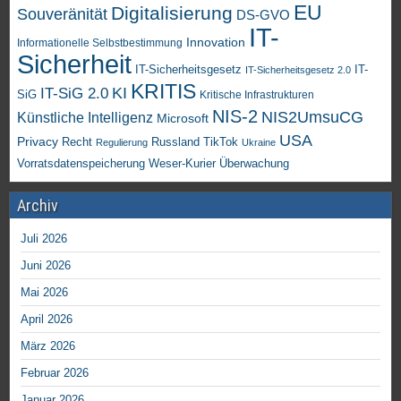
EU
Digitalisierung
Souveränität
DS-GVO
IT-
Innovation
Informationelle Selbstbestimmung
Sicherheit
IT-Sicherheitsgesetz
IT-
IT-Sicherheitsgesetz 2.0
KRITIS
KI
IT-SiG 2.0
SiG
Kritische Infrastrukturen
NIS-2
NIS2UmsuCG
Künstliche Intelligenz
Microsoft
USA
Privacy
Recht
TikTok
Russland
Regulierung
Ukraine
Vorratsdatenspeicherung
Weser-Kurier
Überwachung
Archiv
Juli 2026
Juni 2026
Mai 2026
April 2026
März 2026
Februar 2026
Januar 2026