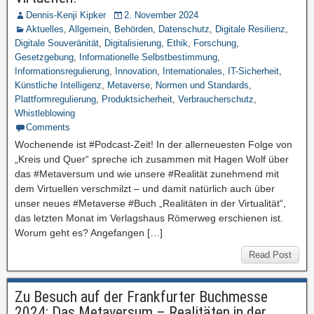
Dennis-Kenji Kipker
2. November 2024
Aktuelles
,
Allgemein
,
Behörden
,
Datenschutz
,
Digitale Resilienz
,
Digitale Souveränität
,
Digitalisierung
,
Ethik
,
Forschung
,
Gesetzgebung
,
Informationelle Selbstbestimmung
,
Informationsregulierung
,
Innovation
,
Internationales
,
IT-Sicherheit
,
Künstliche Intelligenz
,
Metaverse
,
Normen und Standards
,
Plattformregulierung
,
Produktsicherheit
,
Verbraucherschutz
,
Whistleblowing
Comments
Wochenende ist #Podcast-Zeit! In der allerneuesten Folge von
„Kreis und Quer“ spreche ich zusammen mit Hagen Wolf über
das #Metaversum und wie unsere #Realität zunehmend mit
dem Virtuellen verschmilzt – und damit natürlich auch über
unser neues #Metaverse #Buch „Realitäten in der Virtualität“,
das letzten Monat im Verlagshaus Römerweg erschienen ist.
Worum geht es? Angefangen […]
Read Post
Zu Besuch auf der Frankfurter Buchmesse
2024: Das Metaversum – Realitäten in der