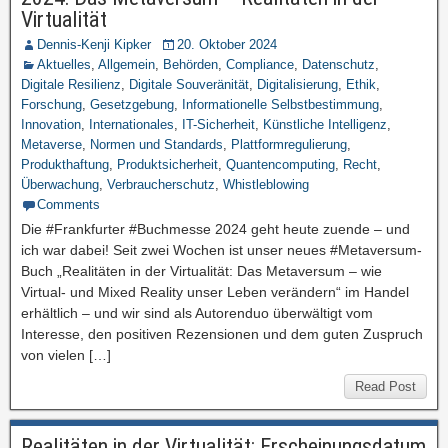
Virtualität
Dennis-Kenji Kipker
20. Oktober 2024
Aktuelles
,
Allgemein
,
Behörden
,
Compliance
,
Datenschutz
,
Digitale Resilienz
,
Digitale Souveränität
,
Digitalisierung
,
Ethik
,
Forschung
,
Gesetzgebung
,
Informationelle Selbstbestimmung
,
Innovation
,
Internationales
,
IT-Sicherheit
,
Künstliche Intelligenz
,
Metaverse
,
Normen und Standards
,
Plattformregulierung
,
Produkthaftung
,
Produktsicherheit
,
Quantencomputing
,
Recht
,
Überwachung
,
Verbraucherschutz
,
Whistleblowing
Comments
Die #Frankfurter #Buchmesse 2024 geht heute zuende – und
ich war dabei! Seit zwei Wochen ist unser neues #Metaversum-
Buch „Realitäten in der Virtualität: Das Metaversum – wie
Virtual- und Mixed Reality unser Leben verändern“ im Handel
erhältlich – und wir sind als Autorenduo überwältigt vom
Interesse, den positiven Rezensionen und dem guten Zuspruch
von vielen […]
Read Post
Realitäten in der Virtualität: Erscheinungsdatum