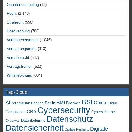
Quantencomputing
(98)
Recht
(1.143)
Strafrecht
(550)
Überwachung
(786)
Verbraucherschutz
(1.046)
Verfassungsrecht
(913)
Vergaberecht
(587)
Vertragsfreiheit
(622)
Whistleblowing
(804)
Tag-Cloud
BSI
AI
China
BMI
Berlin
Bremen
Artificial Intelligence
Cloud
Cybersecurity
CRA
Compliance
Cybersicherheit
Datenschutz
Datenkolumne
Cyberwar
Datensicherheit
Digitale
Digitale Resilienz