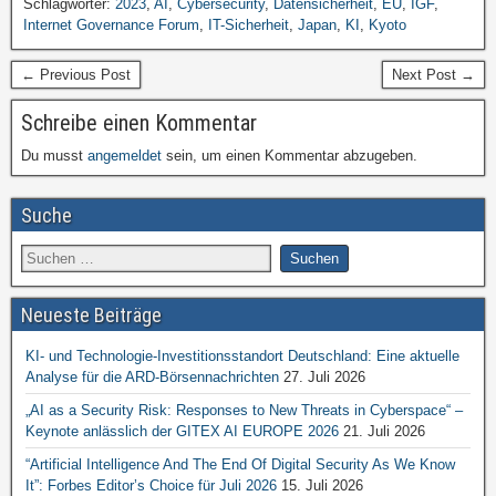
Schlagwörter:
2023
,
AI
,
Cybersecurity
,
Datensicherheit
,
EU
,
IGF
,
Internet Governance Forum
,
IT-Sicherheit
,
Japan
,
KI
,
Kyoto
← Previous Post
Next Post →
Schreibe einen Kommentar
Du musst
angemeldet
sein, um einen Kommentar abzugeben.
Suche
Neueste Beiträge
KI- und Technologie-Investitionsstandort Deutschland: Eine aktuelle
Analyse für die ARD-Börsennachrichten
27. Juli 2026
„AI as a Security Risk: Responses to New Threats in Cyberspace“ –
Keynote anlässlich der GITEX AI EUROPE 2026
21. Juli 2026
“Artificial Intelligence And The End Of Digital Security As We Know
It”: Forbes Editor’s Choice für Juli 2026
15. Juli 2026