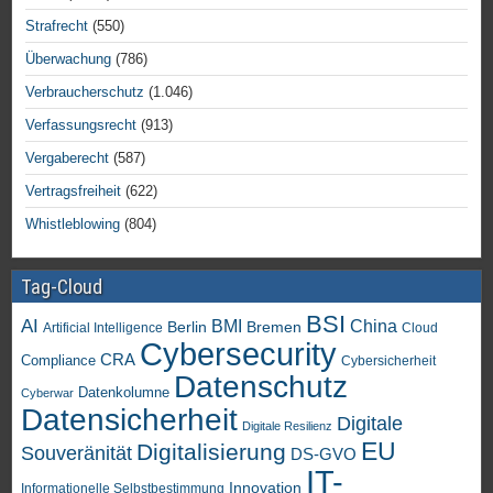
Strafrecht
(550)
Überwachung
(786)
Verbraucherschutz
(1.046)
Verfassungsrecht
(913)
Vergaberecht
(587)
Vertragsfreiheit
(622)
Whistleblowing
(804)
Tag-Cloud
BSI
AI
China
BMI
Berlin
Bremen
Artificial Intelligence
Cloud
Cybersecurity
CRA
Compliance
Cybersicherheit
Datenschutz
Datenkolumne
Cyberwar
Datensicherheit
Digitale
Digitale Resilienz
EU
Digitalisierung
Souveränität
DS-GVO
IT-
Innovation
Informationelle Selbstbestimmung