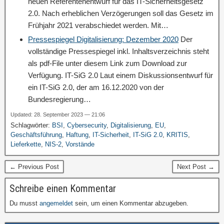
neuen Referentenentwurf für das IT-Sicherheitsgesetz
2.0. Nach erheblichen Verzögerungen soll das Gesetz im
Frühjahr 2021 verabschiedet werden. Mit…
Pressespiegel Digitalisierung: Dezember 2020
Der
vollständige Pressespiegel inkl. Inhaltsverzeichnis steht
als pdf-File unter diesem Link zum Download zur
Verfügung. IT-SiG 2.0 Laut einem Diskussionsentwurf für
ein IT-SiG 2.0, der am 16.12.2020 von der
Bundesregierung…
Updated: 28. September 2023 — 21:06
Schlagwörter:
BSI
,
Cybersecurity
,
Digitalisierung
,
EU
,
Geschäftsführung
,
Haftung
,
IT-Sicherheit
,
IT-SiG 2.0
,
KRITIS
,
Lieferkette
,
NIS-2
,
Vorstände
← Previous Post
Next Post →
Schreibe einen Kommentar
Du musst
angemeldet
sein, um einen Kommentar abzugeben.