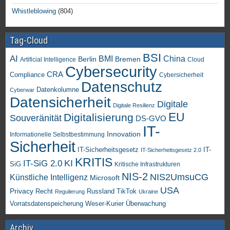
Whistleblowing
(804)
Tag-Cloud
BSI
AI
China
BMI
Berlin
Bremen
Artificial Intelligence
Cloud
Cybersecurity
CRA
Compliance
Cybersicherheit
Datenschutz
Datenkolumne
Cyberwar
Datensicherheit
Digitale
Digitale Resilienz
EU
Digitalisierung
Souveränität
DS-GVO
IT-
Innovation
Informationelle Selbstbestimmung
Sicherheit
IT-Sicherheitsgesetz
IT-
IT-Sicherheitsgesetz 2.0
KRITIS
KI
IT-SiG 2.0
SiG
Kritische Infrastrukturen
NIS-2
NIS2UmsuCG
Künstliche Intelligenz
Microsoft
USA
Privacy
Recht
TikTok
Russland
Regulierung
Ukraine
Vorratsdatenspeicherung
Weser-Kurier
Überwachung
Archiv