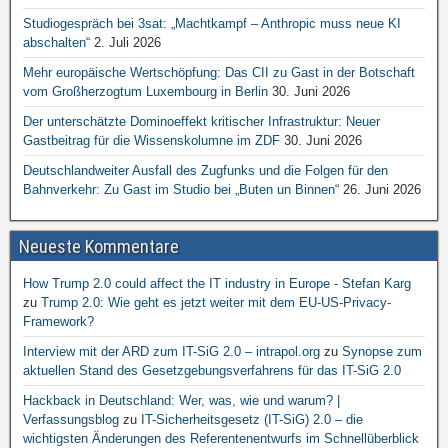
Studiogespräch bei 3sat: „Machtkampf – Anthropic muss neue KI
abschalten“
2. Juli 2026
Mehr europäische Wertschöpfung: Das CII zu Gast in der Botschaft
vom Großherzogtum Luxembourg in Berlin
30. Juni 2026
Der unterschätzte Dominoeffekt kritischer Infrastruktur: Neuer
Gastbeitrag für die Wissenskolumne im ZDF
30. Juni 2026
Deutschlandweiter Ausfall des Zugfunks und die Folgen für den
Bahnverkehr: Zu Gast im Studio bei „Buten un Binnen“
26. Juni 2026
Neueste Kommentare
How Trump 2.0 could affect the IT industry in Europe - Stefan Karg
zu
Trump 2.0: Wie geht es jetzt weiter mit dem EU-US-Privacy-
Framework?
Interview mit der ARD zum IT-SiG 2.0 – intrapol.org
zu
Synopse zum
aktuellen Stand des Gesetzgebungsverfahrens für das IT-SiG 2.0
Hackback in Deutschland: Wer, was, wie und warum? |
Verfassungsblog
zu
IT-Sicherheitsgesetz (IT-SiG) 2.0 – die
wichtigsten Änderungen des Referentenentwurfs im Schnellüberblick