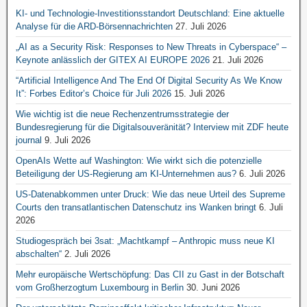
KI- und Technologie-Investitionsstandort Deutschland: Eine aktuelle
Analyse für die ARD-Börsennachrichten
27. Juli 2026
„AI as a Security Risk: Responses to New Threats in Cyberspace“ –
Keynote anlässlich der GITEX AI EUROPE 2026
21. Juli 2026
“Artificial Intelligence And The End Of Digital Security As We Know
It”: Forbes Editor’s Choice für Juli 2026
15. Juli 2026
Wie wichtig ist die neue Rechenzentrumsstrategie der
Bundesregierung für die Digitalsouveränität? Interview mit ZDF heute
journal
9. Juli 2026
OpenAIs Wette auf Washington: Wie wirkt sich die potenzielle
Beteiligung der US-Regierung am KI-Unternehmen aus?
6. Juli 2026
US-Datenabkommen unter Druck: Wie das neue Urteil des Supreme
Courts den transatlantischen Datenschutz ins Wanken bringt
6. Juli
2026
Studiogespräch bei 3sat: „Machtkampf – Anthropic muss neue KI
abschalten“
2. Juli 2026
Mehr europäische Wertschöpfung: Das CII zu Gast in der Botschaft
vom Großherzogtum Luxembourg in Berlin
30. Juni 2026