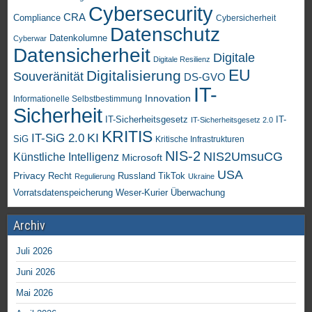
Cybersecurity
CRA
Compliance
Cybersicherheit
Datenschutz
Datenkolumne
Cyberwar
Datensicherheit
Digitale
Digitale Resilienz
EU
Digitalisierung
Souveränität
DS-GVO
IT-
Innovation
Informationelle Selbstbestimmung
Sicherheit
IT-Sicherheitsgesetz
IT-
IT-Sicherheitsgesetz 2.0
KRITIS
KI
IT-SiG 2.0
SiG
Kritische Infrastrukturen
NIS-2
NIS2UmsuCG
Künstliche Intelligenz
Microsoft
USA
Privacy
Recht
TikTok
Russland
Regulierung
Ukraine
Vorratsdatenspeicherung
Weser-Kurier
Überwachung
Archiv
Juli 2026
Juni 2026
Mai 2026