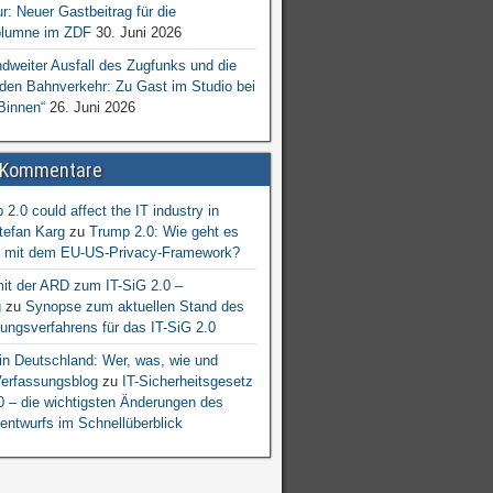
ur: Neuer Gastbeitrag für die
lumne im ZDF
30. Juni 2026
dweiter Ausfall des Zugfunks und die
 den Bahnverkehr: Zu Gast im Studio bei
Binnen“
26. Juni 2026
 Kommentare
2.0 could affect the IT industry in
tefan Karg
zu
Trump 2.0: Wie geht es
er mit dem EU-US-Privacy-Framework?
mit der ARD zum IT-SiG 2.0 –
g
zu
Synopse zum aktuellen Stand des
ngsverfahrens für das IT-SiG 2.0
n Deutschland: Wer, was, wie und
erfassungsblog
zu
IT-Sicherheitsgesetz
.0 – die wichtigsten Änderungen des
entwurfs im Schnellüberblick