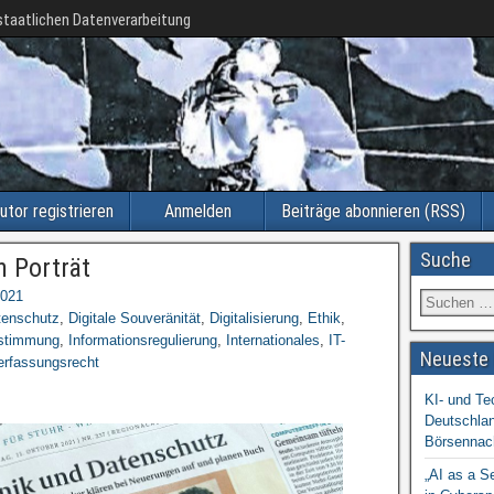
taatlichen Datenverarbeitung
utor registrieren
Anmelden
Beiträge abonnieren (RSS)
Suche
m Porträt
2021
tenschutz
,
Digitale Souveränität
,
Digitalisierung
,
Ethik
,
estimmung
,
Informationsregulierung
,
Internationales
,
IT-
Neueste 
erfassungsrecht
KI- und Te
Deutschlan
Börsennac
„AI as a S