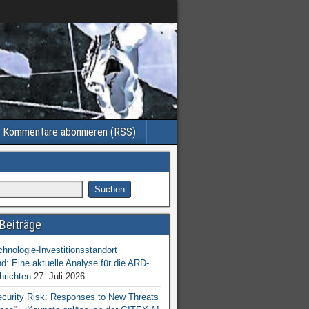
Kommentare abonnieren (RSS)
Beiträge
chnologie-Investitionsstandort
d: Eine aktuelle Analyse für die ARD-
hrichten
27. Juli 2026
ecurity Risk: Responses to New Threats