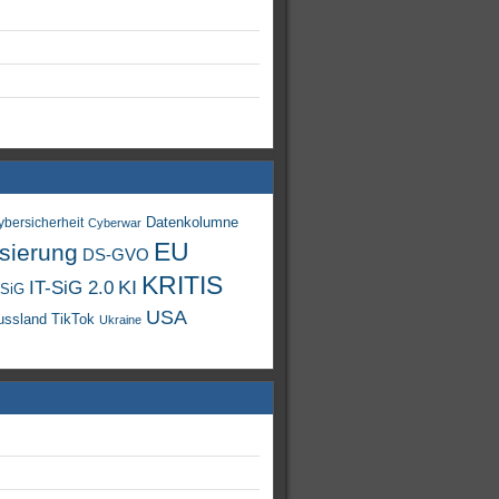
Datenkolumne
ybersicherheit
Cyberwar
EU
isierung
DS-GVO
KRITIS
KI
IT-SiG 2.0
-SiG
USA
TikTok
ussland
Ukraine