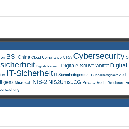
Cybersecurity
BSI
China
men
CRA
Compliance
Cloud
C
sicherheit
Digital
Digitale Souveränität
Digitale Resilienz
IT-Sicherheit
ion
IT-Sicherheitsgesetz
IT
IT-Sicherheitsgesetz 2.0
NIS-2
NIS2UmsuCG
lligenz
Microsoft
Privacy
Recht
R
Regulierung
berwachung