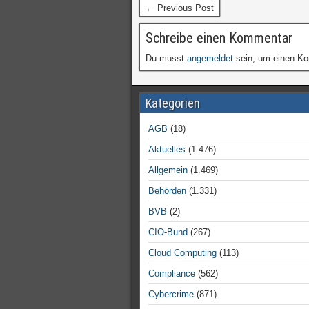
← Previous Post
Schreibe einen Kommentar
Du musst
angemeldet
sein, um einen K
Kategorien
AGB
(18)
Aktuelles
(1.476)
Allgemein
(1.469)
Behörden
(1.331)
BVB
(2)
CIO-Bund
(267)
Cloud Computing
(113)
Compliance
(562)
Cybercrime
(871)