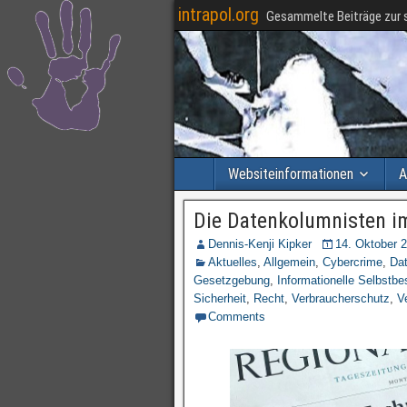
intrapol.org
Gesammelte Beiträge zur s
Websiteinformationen
A
Die Datenkolumnisten i
Dennis-Kenji Kipker
14. Oktober 
Aktuelles
,
Allgemein
,
Cybercrime
,
Da
Gesetzgebung
,
Informationelle Selbstb
Sicherheit
,
Recht
,
Verbraucherschutz
,
V
Comments