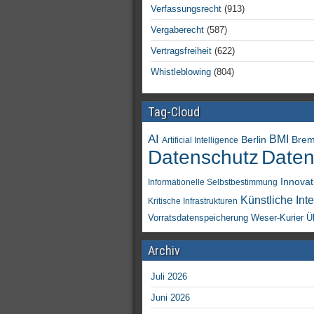
Verfassungsrecht
(913)
Vergaberecht
(587)
Vertragsfreiheit
(622)
Whistleblowing
(804)
Tag-Cloud
AI
BMI
Berlin
Bre
Artificial Intelligence
Daten
Datenschutz
Innovat
Informationelle Selbstbestimmung
Künstliche Inte
Kritische Infrastrukturen
Vorratsdatenspeicherung
Weser-Kurier
Ü
Archiv
Juli 2026
Juni 2026