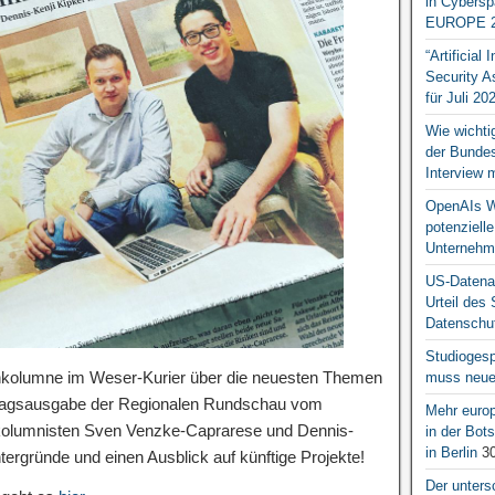
in Cybersp
EUROPE 2
“Artificial
Security A
für Juli 20
Wie wichti
der Bundesr
Interview 
OpenAIs We
potenziell
Unternehm
US-Datena
Urteil des
Datenschut
Studiogesp
tenkolumne im Weser-Kurier über die neuesten Themen
muss neue 
Montagsausgabe der Regionalen Rundschau vom
Mehr europ
kolumnisten Sven Venzke-Caprarese und Dennis-
in der Bo
in Berlin
30
ntergründe und einen Ausblick auf künftige Projekte!
Der unters