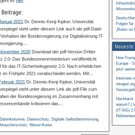
 geht es
hier
.
Infrastrukt
Wissensko
 Beiträge:
Deutschlan
 Januar 2021
Dr. Dennis-Kenji Kipker, Universität
Folgen für
espiegel steht unter diesem Link auch als pdf-Datei
„Buten un 
orhaben der Bundesregierung zur Digitalisierung IT-
desregierung…
Neueste
: November 2020
Download der pdf-Version Dritter
How Trump 
tz 2.0: Das Bundesinnenministerium veröffentlicht
Europe - S
 für das IT-Sicherheitsgesetz 2.0. Nach erheblichen
jetzt weit
z im Frühjahr 2021 verabschiedet werden. Mit…
Interview 
 Februar 2021
Dr. Dennis-Kenji Kipker, Universität
intrapol.or
espiegel steht unter diesem Link als pdf-File zum
Gesetzgebu
haben der Bundesregierung im Zusammenhang mit
Hackback i
teressenverbände kritisieren das…
warum? | V
(IT-SiG) 2
Referenten
Datenkolumne
,
Datenschutz
,
Digitale Selbstbestimmung
,
rbraucherschutz
,
Weser-Kurier