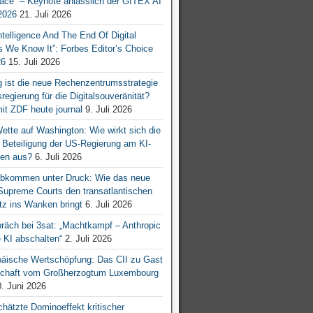
ace“ – Keynote anlässlich der GITEX AI
026
21. Juli 2026
 Intelligence And The End Of Digital
s We Know It”: Forbes Editor’s Choice
26
15. Juli 2026
g ist die neue Rechenzentrumsstrategie
egierung für die Digitalsouveränität?
mit ZDF heute journal
9. Juli 2026
tte auf Washington: Wie wirkt sich die
e Beteiligung der US-Regierung am KI-
en aus?
6. Juli 2026
bkommen unter Druck: Wie das neue
 Supreme Courts den transatlantischen
z ins Wanken bringt
6. Juli 2026
räch bei 3sat: „Machtkampf – Anthropic
KI abschalten“
2. Juli 2026
äische Wertschöpfung: Das CII zu Gast
tschaft vom Großherzogtum Luxembourg
. Juni 2026
chätzte Dominoeffekt kritischer