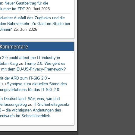
ur: Neuer Gastbeitrag für die
lumne im ZDF
30. Juni 2026
dweiter Ausfall des Zugfunks und die
 den Bahnverkehr: Zu Gast im Studio bei
Binnen“
26. Juni 2026
 Kommentare
2.0 could affect the IT industry in
tefan Karg
zu
Trump 2.0: Wie geht es
er mit dem EU-US-Privacy-Framework?
mit der ARD zum IT-SiG 2.0 –
g
zu
Synopse zum aktuellen Stand des
ngsverfahrens für das IT-SiG 2.0
n Deutschland: Wer, was, wie und
erfassungsblog
zu
IT-Sicherheitsgesetz
.0 – die wichtigsten Änderungen des
entwurfs im Schnellüberblick