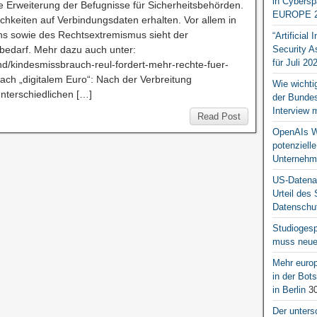
in Cybersp
ie Erweiterung der Befugnisse für Sicherheitsbehörden.
EUROPE 2
ichkeiten auf Verbindungsdaten erhalten. Vor allem in
s sowie des Rechtsextremismus sieht der
“Artificial
bedarf. Mehr dazu auch unter:
Security A
für Juli 20
nland/kindesmissbrauch-reul-fordert-mehr-rechte-fuer-
ach „digitalem Euro“: Nach der Verbreitung
Wie wichti
nterschiedlichen […]
der Bundesr
Interview 
Read Post
OpenAIs We
potenziell
Unternehm
US-Datena
Urteil des
Datenschut
Studiogesp
muss neue 
Mehr europ
in der Bo
in Berlin
30
Der unters