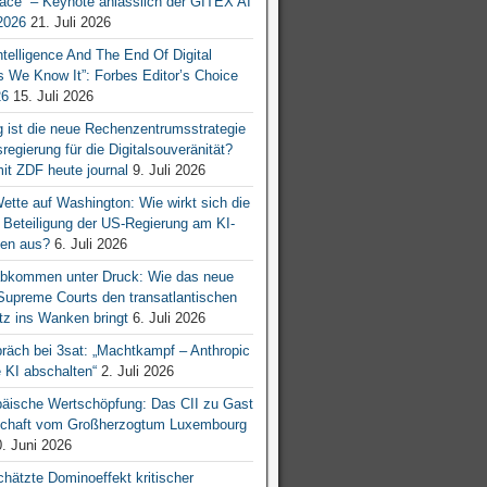
ace“ – Keynote anlässlich der GITEX AI
026
21. Juli 2026
 Intelligence And The End Of Digital
s We Know It”: Forbes Editor’s Choice
26
15. Juli 2026
g ist die neue Rechenzentrumsstrategie
egierung für die Digitalsouveränität?
mit ZDF heute journal
9. Juli 2026
tte auf Washington: Wie wirkt sich die
e Beteiligung der US-Regierung am KI-
en aus?
6. Juli 2026
bkommen unter Druck: Wie das neue
 Supreme Courts den transatlantischen
z ins Wanken bringt
6. Juli 2026
räch bei 3sat: „Machtkampf – Anthropic
KI abschalten“
2. Juli 2026
äische Wertschöpfung: Das CII zu Gast
tschaft vom Großherzogtum Luxembourg
. Juni 2026
chätzte Dominoeffekt kritischer