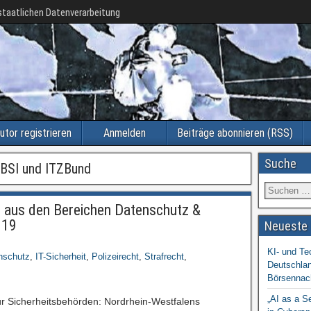
taatlichen Datenverarbeitung
utor registrieren
Anmelden
Beiträge abonnieren (RSS)
Suche
BSI und ITZBund
aus den Bereichen Datenschutz &
019
Neueste 
KI- und Te
nschutz
,
IT-Sicherheit
,
Polizeirecht
,
Strafrecht
,
Deutschlan
Börsennac
„AI as a S
r Sicherheitsbehörden: Nordrhein-Westfalens