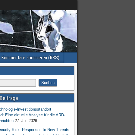
Kommentare abonnieren (RSS)
Beiträge
chnologie-Investitionsstandort
d: Eine aktuelle Analyse für die ARD-
hrichten
27. Juli 2026
ecurity Risk: Responses to New Threats