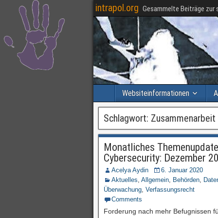
intrapol.org
Gesammelte Beiträge zur s
Websiteinformationen
A
Schlagwort:
Zusammenarbeit 
Monatliches Themenupdate 
Cybersecurity: Dezember 2
Acelya Aydin
6. Januar 2020
Aktuelles
,
Allgemein
,
Behörden
,
Date
Überwachung
,
Verfassungsrecht
Comments
Forderung nach mehr Befugnissen fü