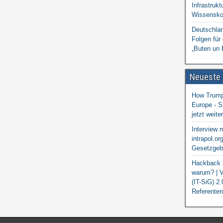
Infrastrukt
Wissensko
Deutschlan
Folgen für
„Buten un 
Neueste
How Trump 
Europe - S
jetzt weit
Interview 
intrapol.or
Gesetzgebu
Hackback i
warum? | V
(IT-SiG) 2
Referenten