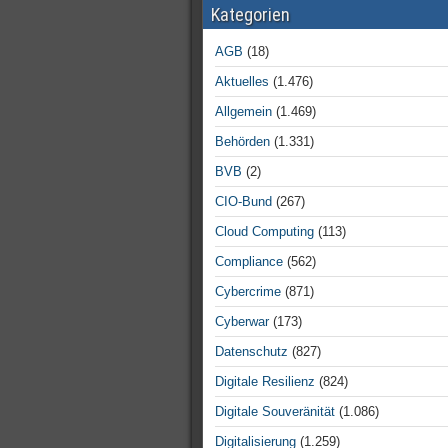
Kategorien
AGB
(18)
Aktuelles
(1.476)
Allgemein
(1.469)
Behörden
(1.331)
BVB
(2)
CIO-Bund
(267)
Cloud Computing
(113)
Compliance
(562)
Cybercrime
(871)
Cyberwar
(173)
Datenschutz
(827)
Digitale Resilienz
(824)
Digitale Souveränität
(1.086)
Digitalisierung
(1.259)