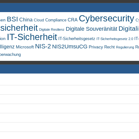
Cybersecurity
BSI
China
men
CRA
Compliance
Cloud
C
sicherheit
Digital
Digitale Souveränität
Digitale Resilienz
IT-Sicherheit
ion
IT-Sicherheitsgesetz
IT
IT-Sicherheitsgesetz 2.0
NIS-2
NIS2UmsuCG
lligenz
Microsoft
Privacy
Recht
R
Regulierung
berwachung