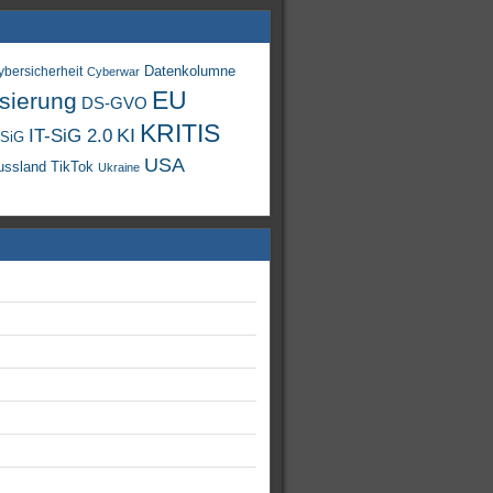
Datenkolumne
ybersicherheit
Cyberwar
EU
isierung
DS-GVO
KRITIS
KI
IT-SiG 2.0
-SiG
USA
TikTok
ussland
Ukraine