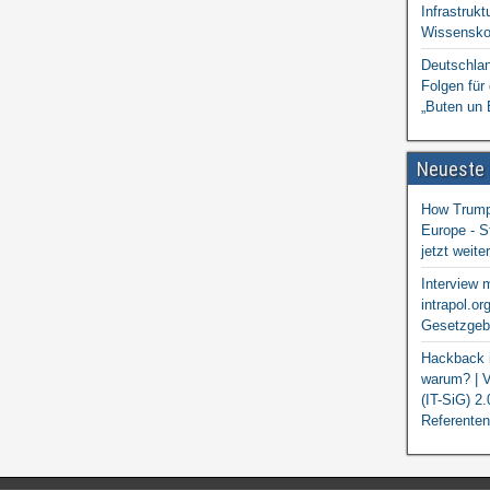
Infrastrukt
Wissensko
Deutschlan
Folgen für
„Buten un 
Neueste
How Trump 
Europe - S
jetzt weit
Interview 
intrapol.or
Gesetzgebu
Hackback i
warum? | V
(IT-SiG) 2
Referenten