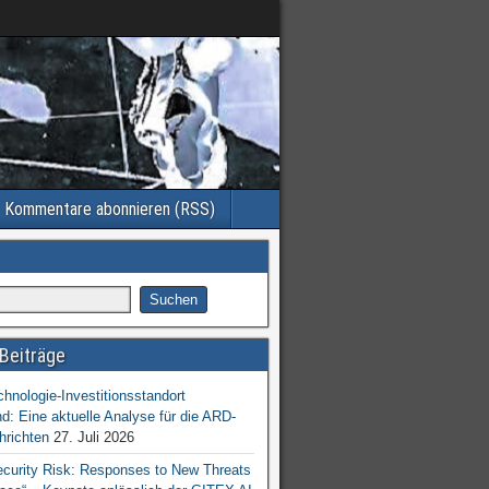
Kommentare abonnieren (RSS)
Beiträge
chnologie-Investitionsstandort
d: Eine aktuelle Analyse für die ARD-
hrichten
27. Juli 2026
ecurity Risk: Responses to New Threats