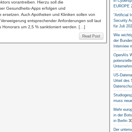
in Cybersp
ktors vorantreiben. Hierzu soll die
EUROPE 2
 über Gesundheits-Apps erfolgen und
 ersetzen. Auch Apotheken und Kliniken sollen von
“Artificial
 Verweigerung entsprechender Anforderungen soll laut
Security A
für Juli 20
s Honorars um 2,5 % sanktioniert werden. […]
Wie wichti
Read Post
der Bundesr
Interview 
OpenAIs We
potenziell
Unternehm
US-Datena
Urteil des
Datenschut
Studiogesp
muss neue 
Mehr europ
in der Bo
in Berlin
30
Der unters