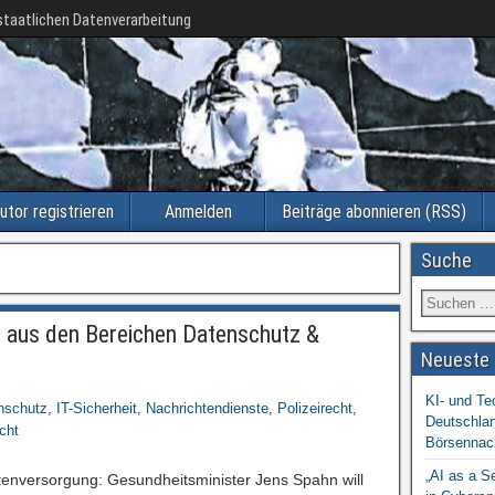
taatlichen Datenverarbeitung
utor registrieren
Anmelden
Beiträge abonnieren (RSS)
Suche
aus den Bereichen Datenschutz &
Neueste 
KI- und Te
nschutz
,
IT-Sicherheit
,
Nachrichtendienste
,
Polizeirecht
,
Deutschlan
cht
Börsennac
„AI as a S
ntenversorgung: Gesundheitsminister Jens Spahn will