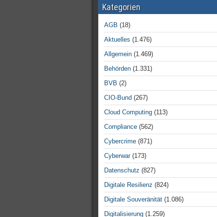
Kategorien
AGB
(18)
Aktuelles
(1.476)
Allgemein
(1.469)
Behörden
(1.331)
BVB
(2)
CIO-Bund
(267)
Cloud Computing
(113)
Compliance
(562)
Cybercrime
(871)
Cyberwar
(173)
Datenschutz
(827)
Digitale Resilienz
(824)
Digitale Souveränität
(1.086)
Digitalisierung
(1.259)