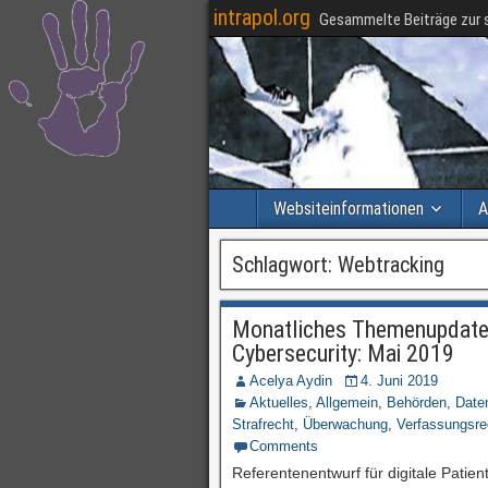
intrapol.org
Gesammelte Beiträge zur s
Websiteinformationen
A
Schlagwort:
Webtracking
Monatliches Themenupdate 
Cybersecurity: Mai 2019
Acelya Aydin
4. Juni 2019
Aktuelles
,
Allgemein
,
Behörden
,
Date
Strafrecht
,
Überwachung
,
Verfassungsre
Comments
Referentenentwurf für digitale Patie