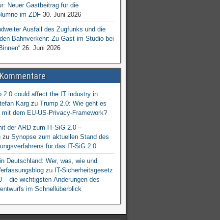
ur: Neuer Gastbeitrag für die
lumne im ZDF
30. Juni 2026
dweiter Ausfall des Zugfunks und die
 den Bahnverkehr: Zu Gast im Studio bei
Binnen“
26. Juni 2026
 Kommentare
2.0 could affect the IT industry in
tefan Karg
zu
Trump 2.0: Wie geht es
er mit dem EU-US-Privacy-Framework?
mit der ARD zum IT-SiG 2.0 –
g
zu
Synopse zum aktuellen Stand des
ngsverfahrens für das IT-SiG 2.0
n Deutschland: Wer, was, wie und
erfassungsblog
zu
IT-Sicherheitsgesetz
.0 – die wichtigsten Änderungen des
entwurfs im Schnellüberblick