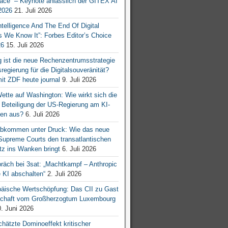
ace“ – Keynote anlässlich der GITEX AI
026
21. Juli 2026
 Intelligence And The End Of Digital
s We Know It”: Forbes Editor’s Choice
26
15. Juli 2026
g ist die neue Rechenzentrumsstrategie
egierung für die Digitalsouveränität?
mit ZDF heute journal
9. Juli 2026
tte auf Washington: Wie wirkt sich die
e Beteiligung der US-Regierung am KI-
en aus?
6. Juli 2026
bkommen unter Druck: Wie das neue
 Supreme Courts den transatlantischen
z ins Wanken bringt
6. Juli 2026
räch bei 3sat: „Machtkampf – Anthropic
KI abschalten“
2. Juli 2026
äische Wertschöpfung: Das CII zu Gast
tschaft vom Großherzogtum Luxembourg
. Juni 2026
chätzte Dominoeffekt kritischer