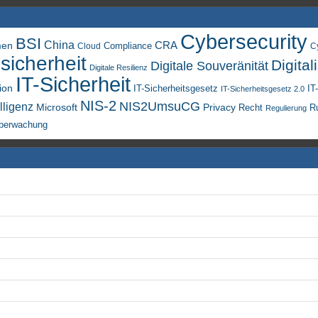
Cybersecurity
BSI
China
men
CRA
Compliance
Cloud
C
sicherheit
Digital
Digitale Souveränität
Digitale Resilienz
IT-Sicherheit
ion
IT-Sicherheitsgesetz
IT
IT-Sicherheitsgesetz 2.0
NIS-2
NIS2UmsuCG
lligenz
Microsoft
Privacy
Recht
R
Regulierung
berwachung