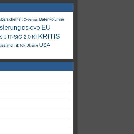
Datenkolumne
ybersicherheit
Cyberwar
EU
isierung
DS-GVO
KRITIS
KI
IT-SiG 2.0
-SiG
USA
TikTok
ussland
Ukraine