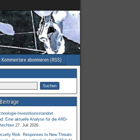
Kommentare abonnieren (RSS)
Beiträge
chnologie-Investitionsstandort
d: Eine aktuelle Analyse für die ARD-
hrichten
27. Juli 2026
ecurity Risk: Responses to New Threats