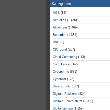
Kategorien
AGB
(18)
Aktuelles
(1.476)
Allgemein
(1.469)
Behörden
(1.331)
BVB
(2)
CIO-Bund
(267)
Cloud Computing
(113)
Compliance
(562)
Cybercrime
(871)
Cyberwar
(173)
Datenschutz
(827)
Digitale Resilienz
(824)
Digitale Souveränität
(1.086)
Digitalisierung
(1.259)