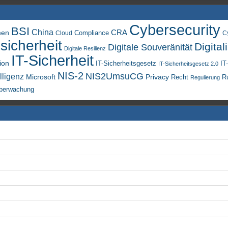
Cybersecurity
BSI
China
men
CRA
Compliance
Cloud
C
sicherheit
Digital
Digitale Souveränität
Digitale Resilienz
IT-Sicherheit
ion
IT-Sicherheitsgesetz
IT
IT-Sicherheitsgesetz 2.0
NIS-2
NIS2UmsuCG
lligenz
Microsoft
Privacy
Recht
R
Regulierung
berwachung