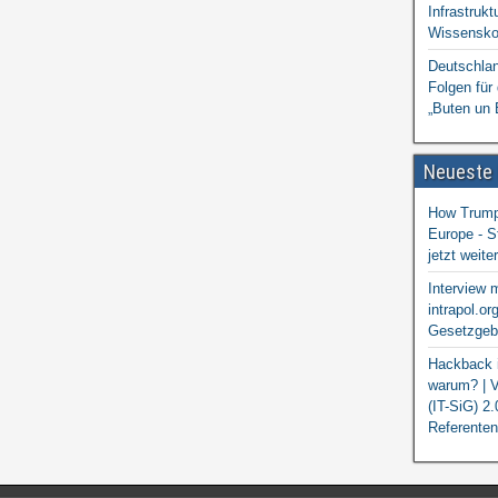
Infrastrukt
Wissensko
Deutschlan
Folgen für
„Buten un 
Neueste
How Trump 
Europe - S
jetzt weit
Interview 
intrapol.or
Gesetzgebu
Hackback i
warum? | V
(IT-SiG) 2
Referenten