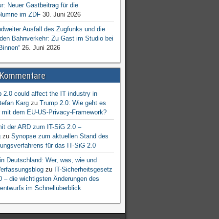
ur: Neuer Gastbeitrag für die
lumne im ZDF
30. Juni 2026
dweiter Ausfall des Zugfunks und die
 den Bahnverkehr: Zu Gast im Studio bei
Binnen“
26. Juni 2026
 Kommentare
2.0 could affect the IT industry in
tefan Karg
zu
Trump 2.0: Wie geht es
er mit dem EU-US-Privacy-Framework?
mit der ARD zum IT-SiG 2.0 –
g
zu
Synopse zum aktuellen Stand des
ngsverfahrens für das IT-SiG 2.0
n Deutschland: Wer, was, wie und
erfassungsblog
zu
IT-Sicherheitsgesetz
.0 – die wichtigsten Änderungen des
entwurfs im Schnellüberblick