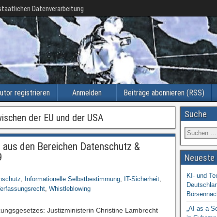
taatlichen Datenverarbeitung
utor registrieren
Anmelden
Beiträge abonnieren (RSS)
Suche
ischen der EU und der USA
aus den Bereichen Datenschutz &
9
Neueste 
KI- und Te
nschutz
,
Informationelle Selbstbestimmung
,
IT-Sicherheit
,
Deutschlan
erfassungsrecht
,
Whistleblowing
Börsennac
„AI as a S
ngsgesetzes: Justizministerin Christine Lambrecht