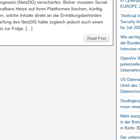
in Cybersp
sgesetz (NetzDG) verschärfen. Bisher mussten Social-
EUROPE 2
rafbare Hetze auf ihren Plattformen löschen, künftig
en, solche Inhalte direkt an die Ermittlungsbehörden
“Artificial
härfung des NetzDG hätte zugleich jedoch auch einen
Security A
für Juli 20
z zur Folge. […]
Wie wichti
Read Post
der Bundesr
Interview 
OpenAIs We
potenziell
Unternehm
US-Datena
Urteil des
Datenschut
Studiogesp
muss neue 
Mehr europ
in der Bo
in Berlin
30
Der unters