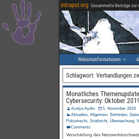
intrapol.org
Gesammelte Beiträge zur s
Websiteinformationen
A
Schlagwort:
Verhandlungen zw
Monatliches Themenupdate 
Cybersecurity: Oktober 201
Acelya Aydin
5. November 2019
Aktuelles
,
Allgemein
,
Behörden
,
Date
Polizeirecht
,
Strafrecht
,
Überwachung
,
V
Comments
Verschärfung des Netzwerkdurchsetzu