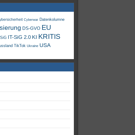
Datenkolumne
ybersicherheit
Cyberwar
EU
isierung
DS-GVO
KRITIS
KI
IT-SiG 2.0
-SiG
USA
TikTok
ussland
Ukraine