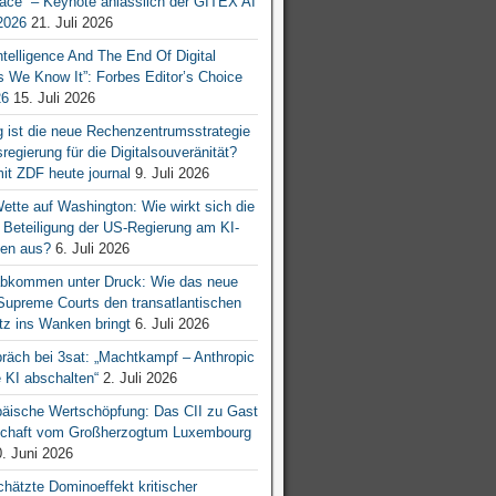
ace“ – Keynote anlässlich der GITEX AI
026
21. Juli 2026
 Intelligence And The End Of Digital
s We Know It”: Forbes Editor’s Choice
26
15. Juli 2026
g ist die neue Rechenzentrumsstrategie
egierung für die Digitalsouveränität?
mit ZDF heute journal
9. Juli 2026
tte auf Washington: Wie wirkt sich die
e Beteiligung der US-Regierung am KI-
en aus?
6. Juli 2026
bkommen unter Druck: Wie das neue
 Supreme Courts den transatlantischen
z ins Wanken bringt
6. Juli 2026
räch bei 3sat: „Machtkampf – Anthropic
KI abschalten“
2. Juli 2026
äische Wertschöpfung: Das CII zu Gast
tschaft vom Großherzogtum Luxembourg
. Juni 2026
chätzte Dominoeffekt kritischer