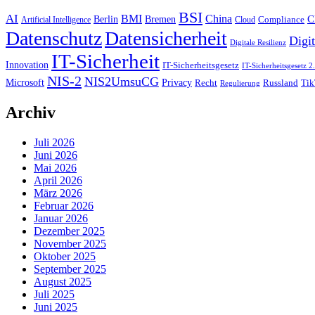
BSI
AI
China
BMI
Berlin
Bremen
C
Compliance
Artificial Intelligence
Cloud
Datenschutz
Datensicherheit
Digit
Digitale Resilienz
IT-Sicherheit
Innovation
IT-Sicherheitsgesetz
IT-Sicherheitsgesetz 2
NIS-2
NIS2UmsuCG
Microsoft
Privacy
Recht
Tik
Russland
Regulierung
Archiv
Juli 2026
Juni 2026
Mai 2026
April 2026
März 2026
Februar 2026
Januar 2026
Dezember 2025
November 2025
Oktober 2025
September 2025
August 2025
Juli 2025
Juni 2025