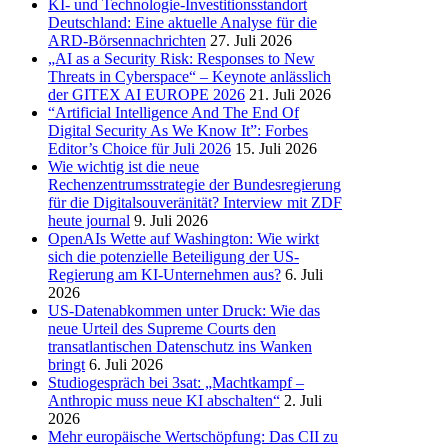
KI- und Technologie-Investitionsstandort
Deutschland: Eine aktuelle Analyse für die
ARD-Börsennachrichten
27. Juli 2026
„AI as a Security Risk: Responses to New
Threats in Cyberspace“ – Keynote anlässlich
der GITEX AI EUROPE 2026
21. Juli 2026
“Artificial Intelligence And The End Of
Digital Security As We Know It”: Forbes
Editor’s Choice für Juli 2026
15. Juli 2026
Wie wichtig ist die neue
Rechenzentrumsstrategie der Bundesregierung
für die Digitalsouveränität? Interview mit ZDF
heute journal
9. Juli 2026
OpenAIs Wette auf Washington: Wie wirkt
sich die potenzielle Beteiligung der US-
Regierung am KI-Unternehmen aus?
6. Juli
2026
US-Datenabkommen unter Druck: Wie das
neue Urteil des Supreme Courts den
transatlantischen Datenschutz ins Wanken
bringt
6. Juli 2026
Studiogespräch bei 3sat: „Machtkampf –
Anthropic muss neue KI abschalten“
2. Juli
2026
Mehr europäische Wertschöpfung: Das CII zu