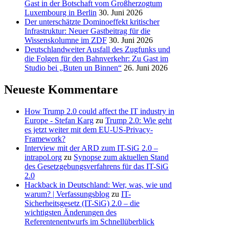
Gast in der Botschaft vom Großherzogtum
Luxembourg in Berlin
30. Juni 2026
Der unterschätzte Dominoeffekt kritischer
Infrastruktur: Neuer Gastbeitrag für die
Wissenskolumne im ZDF
30. Juni 2026
Deutschlandweiter Ausfall des Zugfunks und
die Folgen für den Bahnverkehr: Zu Gast im
Studio bei „Buten un Binnen“
26. Juni 2026
Neueste Kommentare
How Trump 2.0 could affect the IT industry in
Europe - Stefan Karg
zu
Trump 2.0: Wie geht
es jetzt weiter mit dem EU-US-Privacy-
Framework?
Interview mit der ARD zum IT-SiG 2.0 –
intrapol.org
zu
Synopse zum aktuellen Stand
des Gesetzgebungsverfahrens für das IT-SiG
2.0
Hackback in Deutschland: Wer, was, wie und
warum? | Verfassungsblog
zu
IT-
Sicherheitsgesetz (IT-SiG) 2.0 – die
wichtigsten Änderungen des
Referentenentwurfs im Schnellüberblick