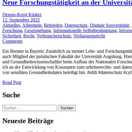
Neue Forschungstätigkeit an der Universit
Dennis-Kenji Kipker
12. September 2022
Aktuelles
,
Allgemein
,
Behörden
,
Datenschutz
,
Digitale Souveränität
,
Forschung
,
Gesetzgebung
,
Informationelle Selbstbestimmung
,
Inform
Sicherheit
,
Recht
,
Verbraucherschutz
,
Verfassungsrecht
Comments
Ein Bremer in Bayern: Zusätzlich zu meiner Lehr- und Forschungstäti
auch Mitglied der juristischen Fakultät der Universität Augsburg. Hier
und Gesundheitswissenschaftler beim Aufbau der Nationalen Forschun
ich an der Entwicklung von Konzepten zum urheberrechts- und date
von sensiblen Gesundheitsdaten beteiligt bin. #nfdi #datenschutz #cy
Read Post
Suche
Suchen
nach:
Neueste Beiträge