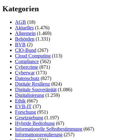
Kategorien
AGB
(18)
Aktuelles
(1.476)
Allgemein
(1.469)
Behörden
(1.331)
BVB
(2)
CIO-Bund
(267)
Cloud Computing
(113)
Compliance
(562)
Cybercrime
(871)
Cyberwar
(173)
Datenschutz
(827)
Digitale Resilienz
(824)
Digitale Souveränität
(1.086)
Digitalisierung
(1.259)
Ethik
(667)
EVB-IT
(37)
Forschung
(951)
Gesetzgebung
(1.197)
Hybride Bedrohung
(67)
Informationelle Selbstbestimmung
(667)
Informationsregulierung
(257)