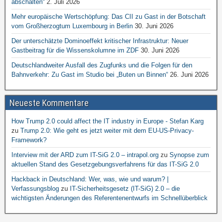
abschalten“
2. Juli 2026
Mehr europäische Wertschöpfung: Das CII zu Gast in der Botschaft
vom Großherzogtum Luxembourg in Berlin
30. Juni 2026
Der unterschätzte Dominoeffekt kritischer Infrastruktur: Neuer
Gastbeitrag für die Wissenskolumne im ZDF
30. Juni 2026
Deutschlandweiter Ausfall des Zugfunks und die Folgen für den
Bahnverkehr: Zu Gast im Studio bei „Buten un Binnen“
26. Juni 2026
Neueste Kommentare
How Trump 2.0 could affect the IT industry in Europe - Stefan Karg
zu
Trump 2.0: Wie geht es jetzt weiter mit dem EU-US-Privacy-
Framework?
Interview mit der ARD zum IT-SiG 2.0 – intrapol.org
zu
Synopse zum
aktuellen Stand des Gesetzgebungsverfahrens für das IT-SiG 2.0
Hackback in Deutschland: Wer, was, wie und warum? |
Verfassungsblog
zu
IT-Sicherheitsgesetz (IT-SiG) 2.0 – die
wichtigsten Änderungen des Referentenentwurfs im Schnellüberblick