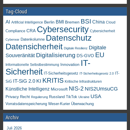
Tag-Cloud
BSI
AI
China
BMI
Berlin
Bremen
Artificial Intelligence
Cloud
Cybersecurity
CRA
Compliance
Cybersicherheit
Datenschutz
Datenkolumne
Cyberwar
Datensicherheit
Digitale
Digitale Resilienz
EU
Digitalisierung
Souveränität
DS-GVO
IT-
Innovation
Informationelle Selbstbestimmung
Sicherheit
IT-Sicherheitsgesetz
IT-
IT-Sicherheitsgesetz 2.0
KRITIS
KI
IT-SiG 2.0
SiG
Kritische Infrastrukturen
NIS-2
NIS2UmsuCG
Künstliche Intelligenz
Microsoft
USA
Privacy
Recht
TikTok
Russland
Regulierung
Ukraine
Vorratsdatenspeicherung
Weser-Kurier
Überwachung
Archiv
Juli 2026