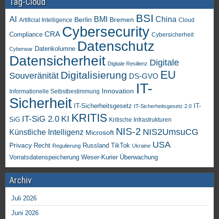
Tag-Cloud
BSI
AI
China
BMI
Berlin
Bremen
Artificial Intelligence
Cloud
Cybersecurity
CRA
Compliance
Cybersicherheit
Datenschutz
Datenkolumne
Cyberwar
Datensicherheit
Digitale
Digitale Resilienz
EU
Digitalisierung
Souveränität
DS-GVO
IT-
Innovation
Informationelle Selbstbestimmung
Sicherheit
IT-Sicherheitsgesetz
IT-
IT-Sicherheitsgesetz 2.0
KRITIS
KI
IT-SiG 2.0
SiG
Kritische Infrastrukturen
NIS-2
NIS2UmsuCG
Künstliche Intelligenz
Microsoft
USA
Privacy
Recht
TikTok
Russland
Regulierung
Ukraine
Vorratsdatenspeicherung
Weser-Kurier
Überwachung
Archiv
Juli 2026
Juni 2026