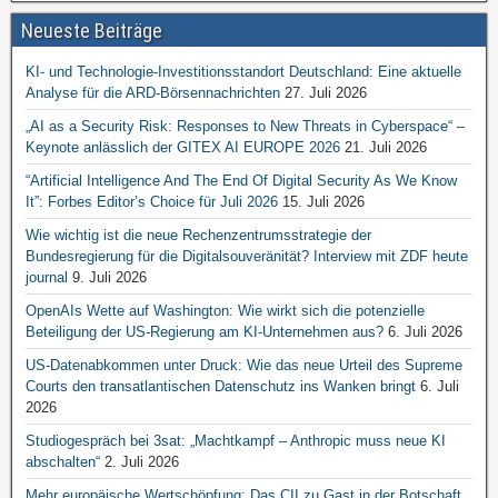
Neueste Beiträge
KI- und Technologie-Investitionsstandort Deutschland: Eine aktuelle
Analyse für die ARD-Börsennachrichten
27. Juli 2026
„AI as a Security Risk: Responses to New Threats in Cyberspace“ –
Keynote anlässlich der GITEX AI EUROPE 2026
21. Juli 2026
“Artificial Intelligence And The End Of Digital Security As We Know
It”: Forbes Editor’s Choice für Juli 2026
15. Juli 2026
Wie wichtig ist die neue Rechenzentrumsstrategie der
Bundesregierung für die Digitalsouveränität? Interview mit ZDF heute
journal
9. Juli 2026
OpenAIs Wette auf Washington: Wie wirkt sich die potenzielle
Beteiligung der US-Regierung am KI-Unternehmen aus?
6. Juli 2026
US-Datenabkommen unter Druck: Wie das neue Urteil des Supreme
Courts den transatlantischen Datenschutz ins Wanken bringt
6. Juli
2026
Studiogespräch bei 3sat: „Machtkampf – Anthropic muss neue KI
abschalten“
2. Juli 2026
Mehr europäische Wertschöpfung: Das CII zu Gast in der Botschaft