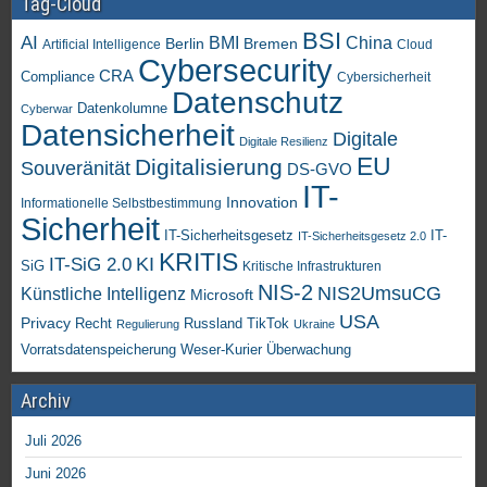
Tag-Cloud
BSI
AI
China
BMI
Berlin
Bremen
Artificial Intelligence
Cloud
Cybersecurity
CRA
Compliance
Cybersicherheit
Datenschutz
Datenkolumne
Cyberwar
Datensicherheit
Digitale
Digitale Resilienz
EU
Digitalisierung
Souveränität
DS-GVO
IT-
Innovation
Informationelle Selbstbestimmung
Sicherheit
IT-Sicherheitsgesetz
IT-
IT-Sicherheitsgesetz 2.0
KRITIS
KI
IT-SiG 2.0
SiG
Kritische Infrastrukturen
NIS-2
NIS2UmsuCG
Künstliche Intelligenz
Microsoft
USA
Privacy
Recht
TikTok
Russland
Regulierung
Ukraine
Vorratsdatenspeicherung
Weser-Kurier
Überwachung
Archiv
Juli 2026
Juni 2026