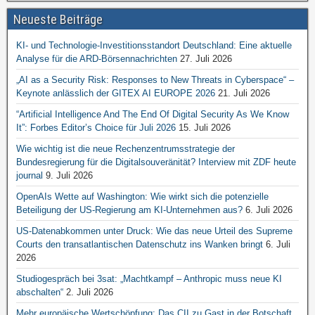
Neueste Beiträge
KI- und Technologie-Investitionsstandort Deutschland: Eine aktuelle
Analyse für die ARD-Börsennachrichten
27. Juli 2026
„AI as a Security Risk: Responses to New Threats in Cyberspace“ –
Keynote anlässlich der GITEX AI EUROPE 2026
21. Juli 2026
“Artificial Intelligence And The End Of Digital Security As We Know
It”: Forbes Editor’s Choice für Juli 2026
15. Juli 2026
Wie wichtig ist die neue Rechenzentrumsstrategie der
Bundesregierung für die Digitalsouveränität? Interview mit ZDF heute
journal
9. Juli 2026
OpenAIs Wette auf Washington: Wie wirkt sich die potenzielle
Beteiligung der US-Regierung am KI-Unternehmen aus?
6. Juli 2026
US-Datenabkommen unter Druck: Wie das neue Urteil des Supreme
Courts den transatlantischen Datenschutz ins Wanken bringt
6. Juli
2026
Studiogespräch bei 3sat: „Machtkampf – Anthropic muss neue KI
abschalten“
2. Juli 2026
Mehr europäische Wertschöpfung: Das CII zu Gast in der Botschaft