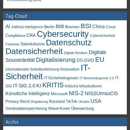
Tag-Cloud
BSI
AI
China
BMI
Berlin
Bremen
Artificial Intelligence
Cloud
Cybersecurity
CRA
Compliance
Cybersicherheit
Datenschutz
Datenkolumne
Cyberwar
Datensicherheit
Digitale
Digitale Resilienz
EU
Digitalisierung
Souveränität
DS-GVO
IT-
Innovation
Informationelle Selbstbestimmung
Sicherheit
IT-Sicherheitsgesetz
IT-
IT-Sicherheitsgesetz 2.0
KRITIS
KI
IT-SiG 2.0
SiG
Kritische Infrastrukturen
NIS-2
NIS2UmsuCG
Künstliche Intelligenz
Microsoft
USA
Privacy
Recht
TikTok
Russland
Regulierung
Ukraine
Vorratsdatenspeicherung
Weser-Kurier
Überwachung
Archiv