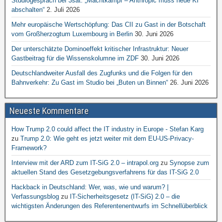
Studiogespräch bei 3sat: „Machtkampf – Anthropic muss neue KI
abschalten“
2. Juli 2026
Mehr europäische Wertschöpfung: Das CII zu Gast in der Botschaft
vom Großherzogtum Luxembourg in Berlin
30. Juni 2026
Der unterschätzte Dominoeffekt kritischer Infrastruktur: Neuer
Gastbeitrag für die Wissenskolumne im ZDF
30. Juni 2026
Deutschlandweiter Ausfall des Zugfunks und die Folgen für den
Bahnverkehr: Zu Gast im Studio bei „Buten un Binnen“
26. Juni 2026
Neueste Kommentare
How Trump 2.0 could affect the IT industry in Europe - Stefan Karg
zu
Trump 2.0: Wie geht es jetzt weiter mit dem EU-US-Privacy-
Framework?
Interview mit der ARD zum IT-SiG 2.0 – intrapol.org
zu
Synopse zum
aktuellen Stand des Gesetzgebungsverfahrens für das IT-SiG 2.0
Hackback in Deutschland: Wer, was, wie und warum? |
Verfassungsblog
zu
IT-Sicherheitsgesetz (IT-SiG) 2.0 – die
wichtigsten Änderungen des Referentenentwurfs im Schnellüberblick