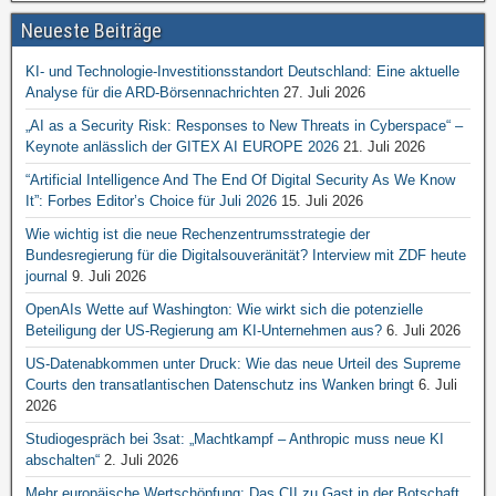
Neueste Beiträge
KI- und Technologie-Investitionsstandort Deutschland: Eine aktuelle
Analyse für die ARD-Börsennachrichten
27. Juli 2026
„AI as a Security Risk: Responses to New Threats in Cyberspace“ –
Keynote anlässlich der GITEX AI EUROPE 2026
21. Juli 2026
“Artificial Intelligence And The End Of Digital Security As We Know
It”: Forbes Editor’s Choice für Juli 2026
15. Juli 2026
Wie wichtig ist die neue Rechenzentrumsstrategie der
Bundesregierung für die Digitalsouveränität? Interview mit ZDF heute
journal
9. Juli 2026
OpenAIs Wette auf Washington: Wie wirkt sich die potenzielle
Beteiligung der US-Regierung am KI-Unternehmen aus?
6. Juli 2026
US-Datenabkommen unter Druck: Wie das neue Urteil des Supreme
Courts den transatlantischen Datenschutz ins Wanken bringt
6. Juli
2026
Studiogespräch bei 3sat: „Machtkampf – Anthropic muss neue KI
abschalten“
2. Juli 2026
Mehr europäische Wertschöpfung: Das CII zu Gast in der Botschaft