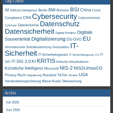
Tag-Cloud
BSI
AI
China
BMI
Berlin
Bremen
Artificial Intelligence
Cloud
Cybersecurity
CRA
Compliance
Cybersicherheit
Datenschutz
Datenkolumne
Cyberwar
Datensicherheit
Digitale
Digitale Resilienz
EU
Digitalisierung
Souveränität
DS-GVO
IT-
Innovation
Informationelle Selbstbestimmung
Sicherheit
IT-Sicherheitsgesetz
IT-
IT-Sicherheitsgesetz 2.0
KRITIS
KI
IT-SiG 2.0
SiG
Kritische Infrastrukturen
NIS-2
NIS2UmsuCG
Künstliche Intelligenz
Microsoft
USA
Privacy
Recht
TikTok
Russland
Regulierung
Ukraine
Vorratsdatenspeicherung
Weser-Kurier
Überwachung
Archiv
Juli 2026
Juni 2026