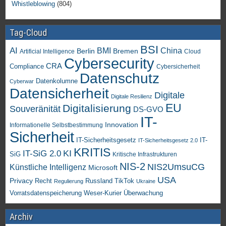
Whistleblowing
(804)
Tag-Cloud
BSI
AI
China
BMI
Berlin
Bremen
Artificial Intelligence
Cloud
Cybersecurity
CRA
Compliance
Cybersicherheit
Datenschutz
Datenkolumne
Cyberwar
Datensicherheit
Digitale
Digitale Resilienz
EU
Digitalisierung
Souveränität
DS-GVO
IT-
Innovation
Informationelle Selbstbestimmung
Sicherheit
IT-Sicherheitsgesetz
IT-
IT-Sicherheitsgesetz 2.0
KRITIS
KI
IT-SiG 2.0
SiG
Kritische Infrastrukturen
NIS-2
NIS2UmsuCG
Künstliche Intelligenz
Microsoft
USA
Privacy
Recht
TikTok
Russland
Regulierung
Ukraine
Vorratsdatenspeicherung
Weser-Kurier
Überwachung
Archiv