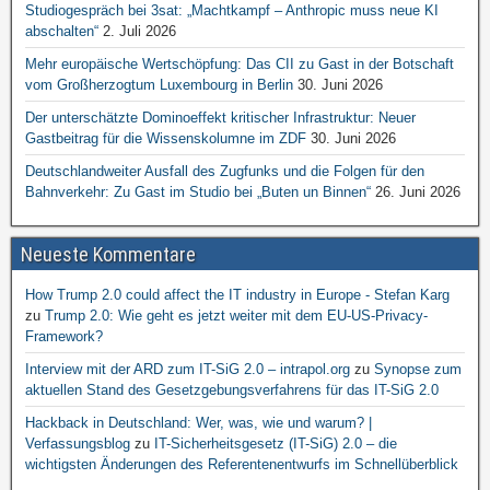
Studiogespräch bei 3sat: „Machtkampf – Anthropic muss neue KI
abschalten“
2. Juli 2026
Mehr europäische Wertschöpfung: Das CII zu Gast in der Botschaft
vom Großherzogtum Luxembourg in Berlin
30. Juni 2026
Der unterschätzte Dominoeffekt kritischer Infrastruktur: Neuer
Gastbeitrag für die Wissenskolumne im ZDF
30. Juni 2026
Deutschlandweiter Ausfall des Zugfunks und die Folgen für den
Bahnverkehr: Zu Gast im Studio bei „Buten un Binnen“
26. Juni 2026
Neueste Kommentare
How Trump 2.0 could affect the IT industry in Europe - Stefan Karg
zu
Trump 2.0: Wie geht es jetzt weiter mit dem EU-US-Privacy-
Framework?
Interview mit der ARD zum IT-SiG 2.0 – intrapol.org
zu
Synopse zum
aktuellen Stand des Gesetzgebungsverfahrens für das IT-SiG 2.0
Hackback in Deutschland: Wer, was, wie und warum? |
Verfassungsblog
zu
IT-Sicherheitsgesetz (IT-SiG) 2.0 – die
wichtigsten Änderungen des Referentenentwurfs im Schnellüberblick