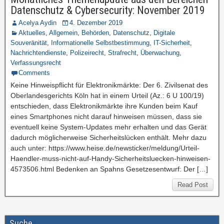
Datenschutz & Cybersecurity: November 2019
Acelya Aydin
4. Dezember 2019
Aktuelles
,
Allgemein
,
Behörden
,
Datenschutz
,
Digitale
Souveränität
,
Informationelle Selbstbestimmung
,
IT-Sicherheit
,
Nachrichtendienste
,
Polizeirecht
,
Strafrecht
,
Überwachung
,
Verfassungsrecht
Comments
Keine Hinweispflicht für Elektronikmärkte: Der 6. Zivilsenat des
Oberlandesgerichts Köln hat in einem Urteil (Az.: 6 U 100/19)
entschieden, dass Elektronikmärkte ihre Kunden beim Kauf
eines Smartphones nicht darauf hinweisen müssen, dass sie
eventuell keine System-Updates mehr erhalten und das Gerät
dadurch möglicherweise Sicherheitslücken enthält. Mehr dazu
auch unter: https://www.heise.de/newsticker/meldung/Urteil-
Haendler-muss-nicht-auf-Handy-Sicherheitsluecken-hinweisen-
4573506.html Bedenken an Spahns Gesetzesentwurf: Der […]
Read Post
Suche