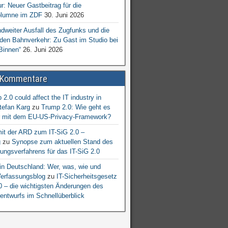
ur: Neuer Gastbeitrag für die
lumne im ZDF
30. Juni 2026
dweiter Ausfall des Zugfunks und die
 den Bahnverkehr: Zu Gast im Studio bei
Binnen“
26. Juni 2026
 Kommentare
2.0 could affect the IT industry in
tefan Karg
zu
Trump 2.0: Wie geht es
er mit dem EU-US-Privacy-Framework?
mit der ARD zum IT-SiG 2.0 –
g
zu
Synopse zum aktuellen Stand des
ngsverfahrens für das IT-SiG 2.0
n Deutschland: Wer, was, wie und
erfassungsblog
zu
IT-Sicherheitsgesetz
.0 – die wichtigsten Änderungen des
entwurfs im Schnellüberblick