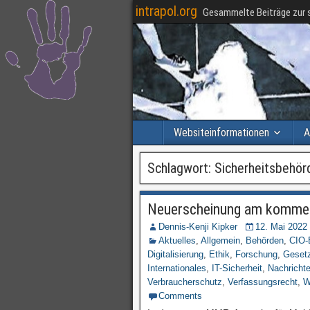
intrapol.org
Gesammelte Beiträge zur s
Websiteinformationen
A
Schlagwort:
Sicherheitsbehör
Neuerscheinung am komme
Dennis-Kenji Kipker
12. Mai 2022
Aktuelles
,
Allgemein
,
Behörden
,
CIO-
Digitalisierung
,
Ethik
,
Forschung
,
Geset
Internationales
,
IT-Sicherheit
,
Nachricht
Verbraucherschutz
,
Verfassungsrecht
,
W
Comments