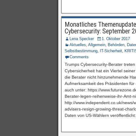
Monatliches Themenupdate 
Cybersecurity: September 
Lena Specker
1. Oktober 2017
Aktuelles
,
Allgemein
,
Behörden
,
Date
Selbstbestimmung
,
IT-Sicherheit
,
KRITI
Comments
Trumps Cybersecurity-Berater treten
Cybersicherheit hat ein Viertel seiner
die Berater nicht hinzunehmende Ha
Aufmerksamkeit des Präsidenten für
auch unter: https://www.futurezone.d
Berater-legen-reihenweise-ihr-Amt-ni
http://www.independent.co.uk/news/wo
advisers-resign-growing-threat-cha
Daten von US-Wählern veröffentlicht