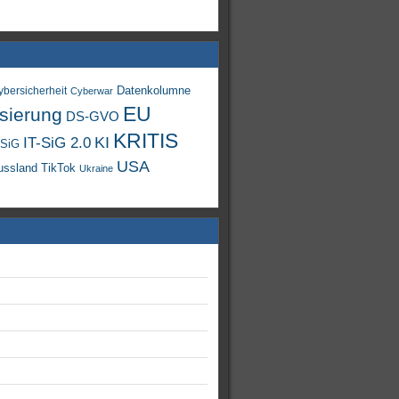
Datenkolumne
ybersicherheit
Cyberwar
EU
isierung
DS-GVO
KRITIS
KI
IT-SiG 2.0
-SiG
USA
TikTok
ussland
Ukraine