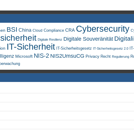
Cybersecurity
BSI
China
men
CRA
Compliance
Cloud
C
sicherheit
Digital
Digitale Souveränität
Digitale Resilienz
IT-Sicherheit
ion
IT-Sicherheitsgesetz
IT
IT-Sicherheitsgesetz 2.0
NIS-2
NIS2UmsuCG
lligenz
Microsoft
Privacy
Recht
R
Regulierung
berwachung