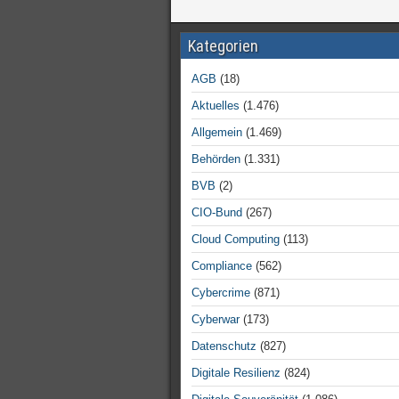
Kategorien
AGB
(18)
Aktuelles
(1.476)
Allgemein
(1.469)
Behörden
(1.331)
BVB
(2)
CIO-Bund
(267)
Cloud Computing
(113)
Compliance
(562)
Cybercrime
(871)
Cyberwar
(173)
Datenschutz
(827)
Digitale Resilienz
(824)