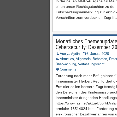
In der neuen MMR-Ausgabe für Mai 20
einen unser Rechtsgutachten zu den
Entscheidungsanmerkung zur erfolg
Vorschriften zum verdeckten Zugriff 
Monatliches Themenupdate 
Cybersecurity: Dezember 2
Acelya Aydin
6. Januar 2020
Aktuelles
,
Allgemein
,
Behörden
,
Date
Überwachung
,
Verfassungsrecht
Comments
Forderung nach mehr Befugnissen fü
Innenminister Herbert Reul fordert d
Ermittler sollen bessere Zugriffsmögl
den Bereichen des Kindesmissbrauch
Innenminister dringenden Handlungs
https://www.faz.net/aktuell/politik/i
ermittler-16514024.html Forderung n
elektronischer Bezahlverfahren von u