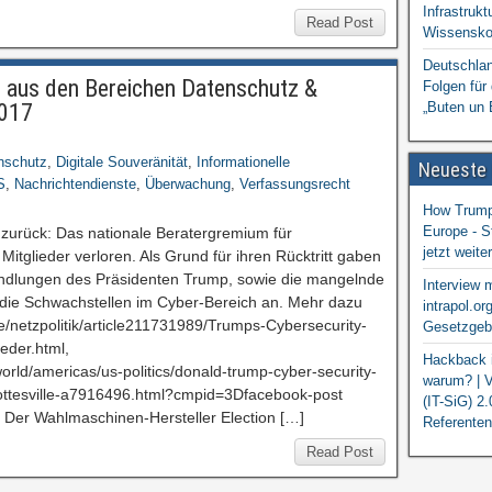
Infrastrukt
Read Post
Wissensko
Deutschlan
aus den Bereichen Datenschutz &
Folgen für
2017
„Buten un 
nschutz
,
Digitale Souveränität
,
Informationelle
Neueste
S
,
Nachrichtendienste
,
Überwachung
,
Verfassungsrecht
How Trump 
Europe - S
 zurück: Das nationale Beratergremium für
jetzt weit
 Mitglieder verloren. Als Grund für ihren Rücktritt gaben
ndlungen des Präsidenten Trump, sowie die mangelnde
Interview 
 die Schwachstellen im Cyber-Bereich an. Mehr dazu
intrapol.or
e/netzpolitik/article211731989/Trumps-Cybersecurity-
Gesetzgebu
eder.html,
Hackback i
rld/americas/us-politics/donald-trump-cyber-security-
warum? | V
rlottesville-a7916496.html?cmpid=3Dfacebook-post
(IT-SiG) 2
: Der Wahlmaschinen-Hersteller Election […]
Referenten
Read Post