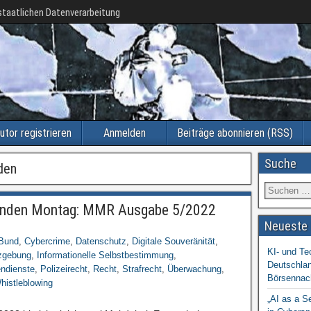
taatlichen Datenverarbeitung
utor registrieren
Anmelden
Beiträge abonnieren (RSS)
Suche
den
nden Montag: MMR Ausgabe 5/2022
Neueste 
Bund
,
Cybercrime
,
Datenschutz
,
Digitale Souveränität
,
KI- und Te
zgebung
,
Informationelle Selbstbestimmung
,
Deutschlan
endienste
,
Polizeirecht
,
Recht
,
Strafrecht
,
Überwachung
,
Börsennac
histleblowing
„AI as a S