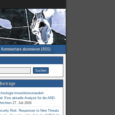
Kommentare abonnieren (RSS)
Beiträge
chnologie-Investitionsstandort
d: Eine aktuelle Analyse für die ARD-
hrichten
27. Juli 2026
ecurity Risk: Responses to New Threats