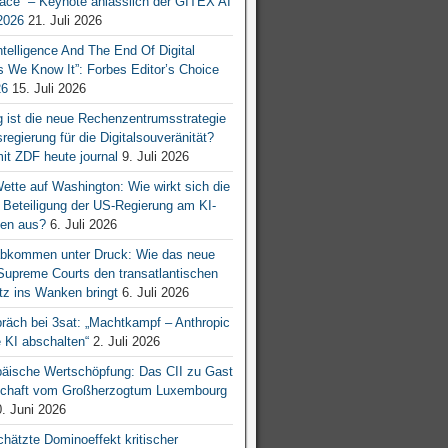
ace“ – Keynote anlässlich der GITEX AI
026
21. Juli 2026
 Intelligence And The End Of Digital
s We Know It”: Forbes Editor’s Choice
26
15. Juli 2026
g ist die neue Rechenzentrumsstrategie
egierung für die Digitalsouveränität?
mit ZDF heute journal
9. Juli 2026
tte auf Washington: Wie wirkt sich die
e Beteiligung der US-Regierung am KI-
en aus?
6. Juli 2026
bkommen unter Druck: Wie das neue
 Supreme Courts den transatlantischen
z ins Wanken bringt
6. Juli 2026
räch bei 3sat: „Machtkampf – Anthropic
KI abschalten“
2. Juli 2026
äische Wertschöpfung: Das CII zu Gast
tschaft vom Großherzogtum Luxembourg
. Juni 2026
chätzte Dominoeffekt kritischer