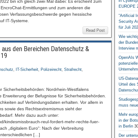
in Cybersp
22 bin ich gleich zwei Mal dabei: Es erscheint zum
EUROPE 2
 EncroChat-Ermittlungen und zum anderen die
losen Verfassungsbeschwerde gegen hessische
“Artificial
auf IT-Systeme.
Security A
für Juli 20
Read Post
Wie wichti
der Bundesr
aus den Bereichen Datenschutz &
Interview 
019
OpenAIs We
potenziell
Unternehm
nschutz
,
IT-Sicherheit
,
Polizeirecht
,
Strafrecht
,
US-Datena
Urteil des
r Sicherheitsbehörden: Nordrhein-Westfalens
Datenschut
ie Erweiterung der Befugnisse für Sicherheitsbehörden.
Studiogesp
ichkeiten auf Verbindungsdaten erhalten. Vor allem in
muss neue 
s sowie des Rechtsextremismus sieht der
Mehr europ
bedarf. Mehr dazu auch unter:
in der Bo
nland/kindesmissbrauch-reul-fordert-mehr-rechte-fuer-
in Berlin
30
ach „digitalem Euro“: Nach der Verbreitung
nterschiedlichen […]
Der unters