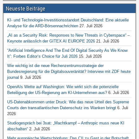
Neueste Beiträge
KI- und Technologie-Investitionsstandort Deutschland: Eine aktuelle
Analyse für die ARD-Börsennachrichten
27. Juli 2026
„AI as a Security Risk: Responses to New Threats in Cyberspace“ –
Keynote anlässlich der GITEX AI EUROPE 2026
21. Juli 2026
“Artificial Intelligence And The End Of Digital Security As We Know
It”: Forbes Editor’s Choice für Juli 2026
15. Juli 2026
Wie wichtig ist die neue Rechenzentrumsstrategie der
Bundesregierung für die Digitalsouveränität? Interview mit ZDF heute
journal
9. Juli 2026
OpenAIs Wette auf Washington: Wie wirkt sich die potenzielle
Beteiligung der US-Regierung am KI-Unternehmen aus?
6. Juli 2026
US-Datenabkommen unter Druck: Wie das neue Urteil des Supreme
Courts den transatlantischen Datenschutz ins Wanken bringt
6. Juli
2026
Studiogespräch bei 3sat: „Machtkampf – Anthropic muss neue KI
abschalten“
2. Juli 2026
Mehr europäische Wertschöpfung: Das CII zu Gast in der Botschaft