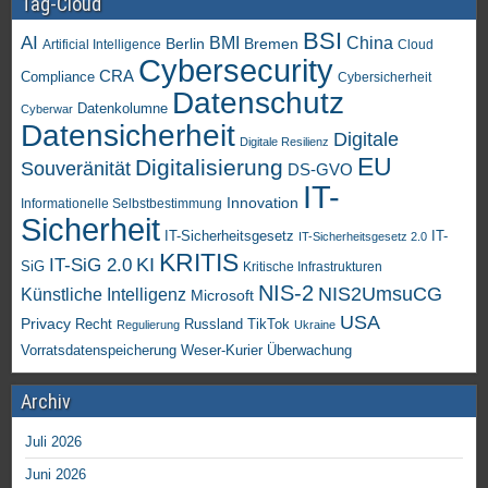
Tag-Cloud
BSI
AI
China
BMI
Berlin
Bremen
Artificial Intelligence
Cloud
Cybersecurity
CRA
Compliance
Cybersicherheit
Datenschutz
Datenkolumne
Cyberwar
Datensicherheit
Digitale
Digitale Resilienz
EU
Digitalisierung
Souveränität
DS-GVO
IT-
Innovation
Informationelle Selbstbestimmung
Sicherheit
IT-Sicherheitsgesetz
IT-
IT-Sicherheitsgesetz 2.0
KRITIS
KI
IT-SiG 2.0
SiG
Kritische Infrastrukturen
NIS-2
NIS2UmsuCG
Künstliche Intelligenz
Microsoft
USA
Privacy
Recht
TikTok
Russland
Regulierung
Ukraine
Vorratsdatenspeicherung
Weser-Kurier
Überwachung
Archiv
Juli 2026
Juni 2026