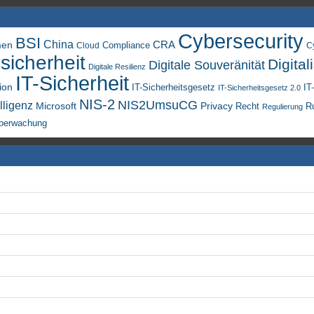
Cybersecurity
BSI
China
men
CRA
Compliance
Cloud
C
sicherheit
Digital
Digitale Souveränität
Digitale Resilienz
IT-Sicherheit
ion
IT-Sicherheitsgesetz
IT
IT-Sicherheitsgesetz 2.0
NIS-2
NIS2UmsuCG
lligenz
Microsoft
Privacy
Recht
R
Regulierung
berwachung