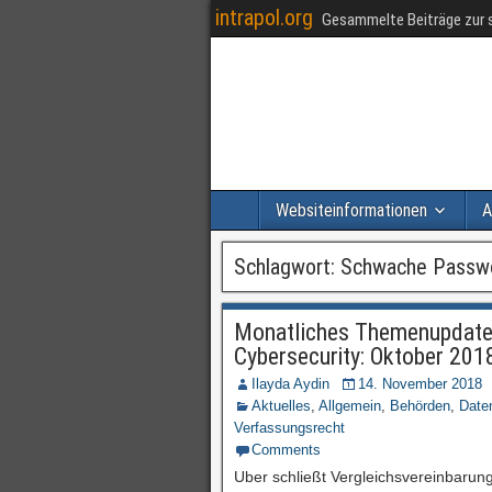
intrapol.org
Gesammelte Beiträge zur s
Websiteinformationen
A
Schlagwort:
Schwache Passw
Monatliches Themenupdate 
Cybersecurity: Oktober 201
Ilayda Aydin
14. November 2018
Aktuelles
,
Allgemein
,
Behörden
,
Date
Verfassungsrecht
Comments
Uber schließt Vergleichsvereinbarung