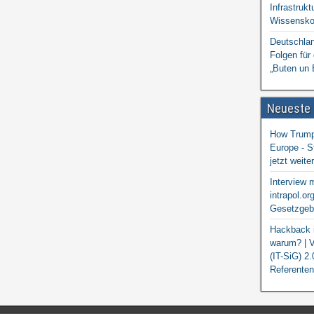
Infrastrukt
Wissensko
Deutschlan
Folgen für
„Buten un 
Neueste
How Trump 
Europe - S
jetzt weit
Interview 
intrapol.or
Gesetzgebu
Hackback i
warum? | V
(IT-SiG) 2
Referenten