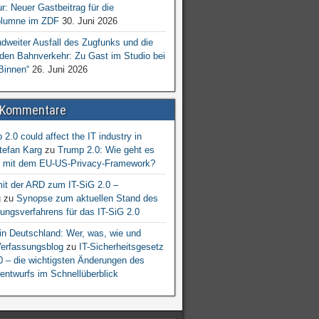
ur: Neuer Gastbeitrag für die
lumne im ZDF
30. Juni 2026
dweiter Ausfall des Zugfunks und die
 den Bahnverkehr: Zu Gast im Studio bei
Binnen“
26. Juni 2026
 Kommentare
2.0 could affect the IT industry in
tefan Karg
zu
Trump 2.0: Wie geht es
er mit dem EU-US-Privacy-Framework?
mit der ARD zum IT-SiG 2.0 –
g
zu
Synopse zum aktuellen Stand des
ngsverfahrens für das IT-SiG 2.0
n Deutschland: Wer, was, wie und
erfassungsblog
zu
IT-Sicherheitsgesetz
.0 – die wichtigsten Änderungen des
entwurfs im Schnellüberblick