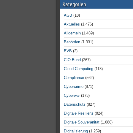
Kategorien
AGB
(18)
Aktuelles
(1.476)
Allgemein
(1.469)
Behörden
(1.331)
BVB
(2)
CIO-Bund
(267)
Cloud Computing
(113)
Compliance
(562)
Cybercrime
(871)
Cyberwar
(173)
Datenschutz
(827)
Digitale Resilienz
(824)
Digitale Souveränität
(1.086)
Digitalisierung
(1.259)