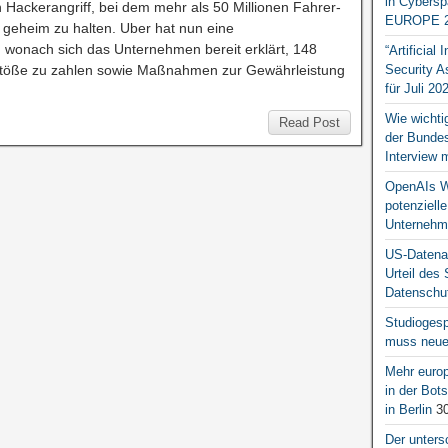
in Cybersp
 Hackerangriff, bei dem mehr als 50 Millionen Fahrer-
EUROPE 2
geheim zu halten. Uber hat nun eine
 wonach sich das Unternehmen bereit erklärt, 148
“Artificial
erstöße zu zahlen sowie Maßnahmen zur Gewährleistung
Security A
für Juli 20
Wie wichti
Read Post
der Bundesr
Interview 
OpenAIs We
potenziell
Unternehm
US-Datena
Urteil des
Datenschut
Studiogesp
muss neue 
Mehr europ
in der Bo
in Berlin
30
Der unters