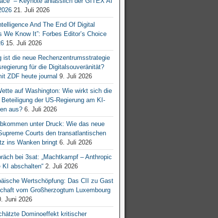
ace“ – Keynote anlässlich der GITEX AI
026
21. Juli 2026
 Intelligence And The End Of Digital
s We Know It”: Forbes Editor’s Choice
26
15. Juli 2026
g ist die neue Rechenzentrumsstrategie
egierung für die Digitalsouveränität?
mit ZDF heute journal
9. Juli 2026
tte auf Washington: Wie wirkt sich die
e Beteiligung der US-Regierung am KI-
en aus?
6. Juli 2026
bkommen unter Druck: Wie das neue
 Supreme Courts den transatlantischen
z ins Wanken bringt
6. Juli 2026
räch bei 3sat: „Machtkampf – Anthropic
KI abschalten“
2. Juli 2026
äische Wertschöpfung: Das CII zu Gast
tschaft vom Großherzogtum Luxembourg
. Juni 2026
chätzte Dominoeffekt kritischer