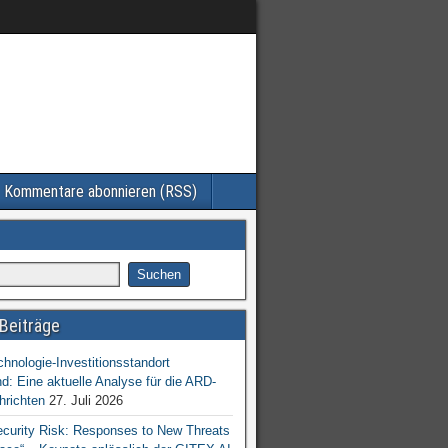
Kommentare abonnieren (RSS)
Beiträge
chnologie-Investitionsstandort
d: Eine aktuelle Analyse für die ARD-
hrichten
27. Juli 2026
ecurity Risk: Responses to New Threats