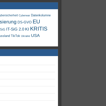
Datenkolumne
ybersicherheit
Cyberwar
EU
isierung
DS-GVO
KRITIS
KI
IT-SiG 2.0
-SiG
USA
TikTok
ussland
Ukraine