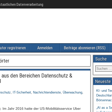
taatlichen Datenverarbeitung
utor registrieren
Anmelden
Beiträge abonnieren (RSS)
Suche
örter
aus den Bereichen Datenschutz &
8
Neueste 
KI- und Te
nschutz
,
IT-Sicherheit
,
Nachrichtendienste
,
Überwachung
,
Deutschlan
Börsennac
„AI as a S
: Im Jahr 2016 hatte der US-Mobilitätsservice Uber