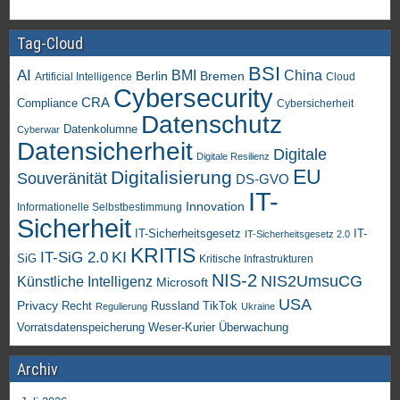
Tag-Cloud
BSI
AI
China
BMI
Berlin
Bremen
Artificial Intelligence
Cloud
Cybersecurity
CRA
Compliance
Cybersicherheit
Datenschutz
Datenkolumne
Cyberwar
Datensicherheit
Digitale
Digitale Resilienz
EU
Digitalisierung
Souveränität
DS-GVO
IT-
Innovation
Informationelle Selbstbestimmung
Sicherheit
IT-Sicherheitsgesetz
IT-
IT-Sicherheitsgesetz 2.0
KRITIS
KI
IT-SiG 2.0
SiG
Kritische Infrastrukturen
NIS-2
NIS2UmsuCG
Künstliche Intelligenz
Microsoft
USA
Privacy
Recht
TikTok
Russland
Regulierung
Ukraine
Vorratsdatenspeicherung
Weser-Kurier
Überwachung
Archiv