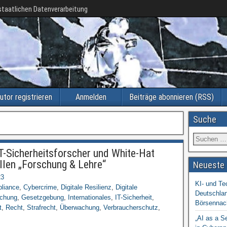
taatlichen Datenverarbeitung
utor registrieren
Anmelden
Beiträge abonnieren (RSS)
Suche
IT-Sicherheitsforscher und White-Hat
ellen „Forschung & Lehre“
Neueste 
23
KI- und Te
liance
,
Cybercrime
,
Digitale Resilienz
,
Digitale
Deutschlan
schung
,
Gesetzgebung
,
Internationales
,
IT-Sicherheit
,
Börsennac
t
,
Recht
,
Strafrecht
,
Überwachung
,
Verbraucherschutz
,
„AI as a S