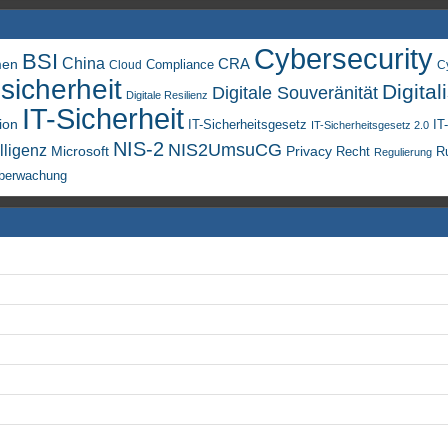
Cybersecurity
BSI
China
men
CRA
Compliance
Cloud
C
sicherheit
Digital
Digitale Souveränität
Digitale Resilienz
IT-Sicherheit
ion
IT-Sicherheitsgesetz
IT
IT-Sicherheitsgesetz 2.0
NIS-2
NIS2UmsuCG
lligenz
Microsoft
Privacy
Recht
R
Regulierung
berwachung