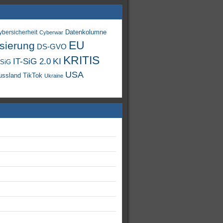
Datenkolumne
ybersicherheit
Cyberwar
EU
isierung
DS-GVO
KRITIS
KI
IT-SiG 2.0
-SiG
USA
TikTok
ussland
Ukraine