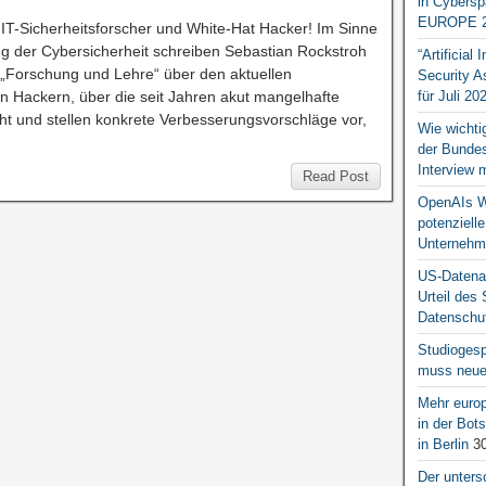
in Cybersp
EUROPE 2
 IT-Sicherheitsforscher und White-Hat Hacker! Im Sinne
g der Cybersicherheit schreiben Sebastian Rockstroh
“Artificial
r „Forschung und Lehre“ über den aktuellen
Security A
n Hackern, über die seit Jahren akut mangelhafte
für Juli 20
ht und stellen konkrete Verbesserungsvorschläge vor,
Wie wichti
der Bundesr
Interview 
Read Post
OpenAIs We
potenziell
Unternehm
US-Datena
Urteil des
Datenschut
Studiogesp
muss neue 
Mehr europ
in der Bo
in Berlin
30
Der unters