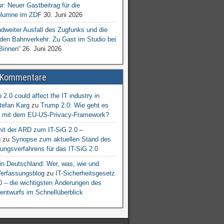
ur: Neuer Gastbeitrag für die
lumne im ZDF
30. Juni 2026
dweiter Ausfall des Zugfunks und die
 den Bahnverkehr: Zu Gast im Studio bei
Binnen“
26. Juni 2026
 Kommentare
2.0 could affect the IT industry in
tefan Karg
zu
Trump 2.0: Wie geht es
er mit dem EU-US-Privacy-Framework?
mit der ARD zum IT-SiG 2.0 –
g
zu
Synopse zum aktuellen Stand des
ngsverfahrens für das IT-SiG 2.0
n Deutschland: Wer, was, wie und
erfassungsblog
zu
IT-Sicherheitsgesetz
.0 – die wichtigsten Änderungen des
entwurfs im Schnellüberblick