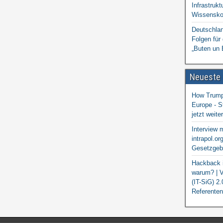
Infrastrukt
Wissensko
Deutschlan
Folgen für
„Buten un 
Neueste
How Trump 
Europe - S
jetzt weit
Interview 
intrapol.or
Gesetzgebu
Hackback i
warum? | V
(IT-SiG) 2
Referenten