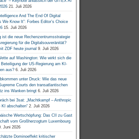
ace“ – Keynote anlässlich der GITEX AI
026
21. Juli 2026
 Intelligence And The End Of Digital
s We Know It”: Forbes Editor’s Choice
26
15. Juli 2026
g ist die neue Rechenzentrumsstrategie
egierung für die Digitalsouveränität?
mit ZDF heute journal
9. Juli 2026
tte auf Washington: Wie wirkt sich die
e Beteiligung der US-Regierung am KI-
en aus?
6. Juli 2026
bkommen unter Druck: Wie das neue
 Supreme Courts den transatlantischen
z ins Wanken bringt
6. Juli 2026
räch bei 3sat: „Machtkampf – Anthropic
KI abschalten“
2. Juli 2026
äische Wertschöpfung: Das CII zu Gast
tschaft vom Großherzogtum Luxembourg
. Juni 2026
chätzte Dominoeffekt kritischer