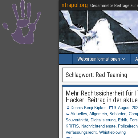
intrapol.org
Gesammelte Beiträge zur s
Websiteinformationen
A
Schlagwort:
Red Teaming
Mehr Rechtssicherheit für 
Hacker: Beitrag in der aktu
Dennis-Kenji Kipker
9. August 20
Aktuelles
,
Allgemein
,
Behörden
,
Comp
Souveränität
,
Digitalisierung
,
Ethik
,
For
KRITIS
,
Nachrichtendienste
,
Polizeirech
Verfassungsrecht
,
Whistleblowing