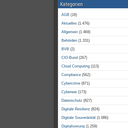
Kategorien
AGB
(18)
Aktuelles
(1.476)
Allgemein
(1.469)
Behörden
(1.331)
BVB
(2)
CIO-Bund
(267)
Cloud Computing
(113)
Compliance
(562)
Cybercrime
(871)
Cyberwar
(173)
Datenschutz
(827)
Digitale Resilienz
(824)
Digitale Souveränität
(1.086)
Digitalisierung
(1.259)