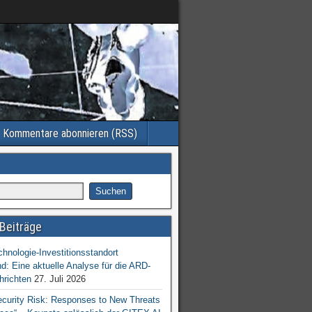
Kommentare abonnieren (RSS)
Beiträge
chnologie-Investitionsstandort
d: Eine aktuelle Analyse für die ARD-
hrichten
27. Juli 2026
ecurity Risk: Responses to New Threats