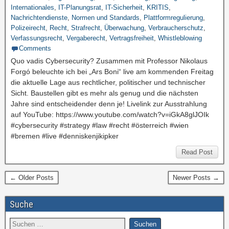
Internationales
,
IT-Planungsrat
,
IT-Sicherheit
,
KRITIS
,
Nachrichtendienste
,
Normen und Standards
,
Plattformregulierung
,
Polizeirecht
,
Recht
,
Strafrecht
,
Überwachung
,
Verbraucherschutz
,
Verfassungsrecht
,
Vergaberecht
,
Vertragsfreiheit
,
Whistleblowing
Comments
Quo vadis Cybersecurity? Zusammen mit Professor Nikolaus
Forgó beleuchte ich bei „Ars Boni“ live am kommenden Freitag
die aktuelle Lage aus rechtlicher, politischer und technischer
Sicht. Baustellen gibt es mehr als genug und die nächsten
Jahre sind entscheidender denn je! Livelink zur Ausstrahlung
auf YouTube: https://www.youtube.com/watch?v=iGkA8glJOIk
#cybersecurity #strategy #law #recht #österreich #wien
#bremen #live #denniskenjikipker
Read Post
← Older Posts
Newer Posts →
Suche