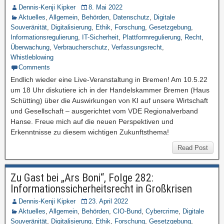
Dennis-Kenji Kipker
8. Mai 2022
Aktuelles
,
Allgemein
,
Behörden
,
Datenschutz
,
Digitale
Souveränität
,
Digitalisierung
,
Ethik
,
Forschung
,
Gesetzgebung
,
Informationsregulierung
,
IT-Sicherheit
,
Plattformregulierung
,
Recht
,
Überwachung
,
Verbraucherschutz
,
Verfassungsrecht
,
Whistleblowing
Comments
Endlich wieder eine Live-Veranstaltung in Bremen! Am 10.5.22
um 18 Uhr diskutiere ich in der Handelskammer Bremen (Haus
Schütting) über die Auswirkungen von KI auf unsere Wirtschaft
und Gesellschaft – ausgerichtet vom VDE Regionalverband
Hanse. Freue mich auf die neuen Perspektiven und
Erkenntnisse zu diesem wichtigen Zukunftsthema!
Read Post
Zu Gast bei „Ars Boni“, Folge 282:
Informationssicherheitsrecht in Großkrisen
Dennis-Kenji Kipker
23. April 2022
Aktuelles
,
Allgemein
,
Behörden
,
CIO-Bund
,
Cybercrime
,
Digitale
Souveränität
,
Digitalisierung
,
Ethik
,
Forschung
,
Gesetzgebung
,