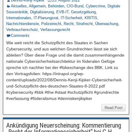
Dennis-Kenji Kipker
25. August 2022
Aktuelles
,
Allgemein
,
Behörden
,
CIO-Bund
,
Cybercrime
,
Digitale
Souveränität
,
Digitalisierung
,
EVB-IT
,
Gesetzgebung
,
Internationales
,
IT-Planungsrat
,
IT-Sicherheit
,
KRITIS
,
Nachrichtendienste
,
Polizeirecht
,
Recht
,
Strafrecht
,
Überwachung
,
Verbraucherschutz
,
Verfassungsrecht
Comments
Wie weit reicht die Schutzpflicht des Staates in Sachen
Cybersecurity, und aus welchen Grundrechten lässt sie sich
ableiten? Über diese Frage und die damit zusammenhängende
nationale Cybersicherheitsarchitektur im föderalen Gefüge
spreche ich nachher bei der #lükexchange des BBK. Link zu
den Vortragsfolien: https://intrapol.org/wp-
content/uploads/2022/08/Dennis-Kenji-Kipker-Cybersicherheit-
und-Schutzpflicht-des-deutschen-Staates-8-2022.pdf
#cybersecurity #bbk #thw #staat #schutzpflicht #grundrechte
#verfassung #föderalismus #denniskenjikipker
Read Post
Ankündigung Neuerscheinung: Kommentierung
„Recht der Informationssicherheit“ bei C.H.