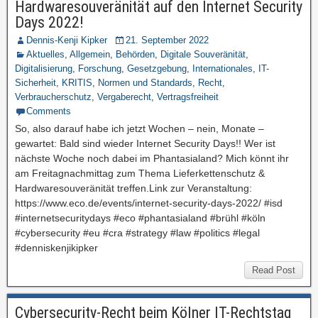
Hardwaresouveränität auf den Internet Security
Days 2022!
Dennis-Kenji Kipker
21. September 2022
Aktuelles
,
Allgemein
,
Behörden
,
Digitale Souveränität
,
Digitalisierung
,
Forschung
,
Gesetzgebung
,
Internationales
,
IT-
Sicherheit
,
KRITIS
,
Normen und Standards
,
Recht
,
Verbraucherschutz
,
Vergaberecht
,
Vertragsfreiheit
Comments
So, also darauf habe ich jetzt Wochen – nein, Monate –
gewartet: Bald sind wieder Internet Security Days!! Wer ist
nächste Woche noch dabei im Phantasialand? Mich könnt ihr
am Freitagnachmittag zum Thema Lieferkettenschutz &
Hardwaresouveränität treffen.Link zur Veranstaltung:
https://www.eco.de/events/internet-security-days-2022/ #isd
#internetsecuritydays #eco #phantasialand #brühl #köln
#cybersecurity #eu #cra #strategy #law #politics #legal
#denniskenjikipker
Read Post
Cybersecurity-Recht beim Kölner IT-Rechtstag