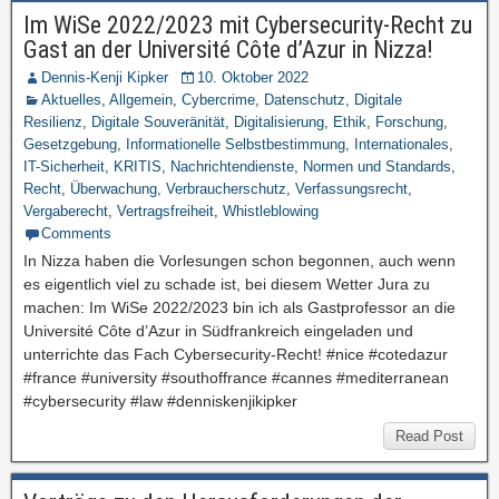
Im WiSe 2022/2023 mit Cybersecurity-Recht zu
Gast an der Université Côte d’Azur in Nizza!
Dennis-Kenji Kipker
10. Oktober 2022
Aktuelles
,
Allgemein
,
Cybercrime
,
Datenschutz
,
Digitale
Resilienz
,
Digitale Souveränität
,
Digitalisierung
,
Ethik
,
Forschung
,
Gesetzgebung
,
Informationelle Selbstbestimmung
,
Internationales
,
IT-Sicherheit
,
KRITIS
,
Nachrichtendienste
,
Normen und Standards
,
Recht
,
Überwachung
,
Verbraucherschutz
,
Verfassungsrecht
,
Vergaberecht
,
Vertragsfreiheit
,
Whistleblowing
Comments
In Nizza haben die Vorlesungen schon begonnen, auch wenn
es eigentlich viel zu schade ist, bei diesem Wetter Jura zu
machen: Im WiSe 2022/2023 bin ich als Gastprofessor an die
Université Côte d’Azur in Südfrankreich eingeladen und
unterrichte das Fach Cybersecurity-Recht! #nice #cotedazur
#france #university #southoffrance #cannes #mediterranean
#cybersecurity #law #denniskenjikipker
Read Post