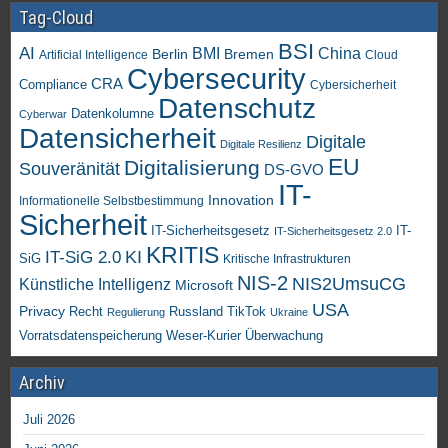
Tag-Cloud
BSI
AI
China
BMI
Berlin
Bremen
Artificial Intelligence
Cloud
Cybersecurity
CRA
Compliance
Cybersicherheit
Datenschutz
Datenkolumne
Cyberwar
Datensicherheit
Digitale
Digitale Resilienz
EU
Digitalisierung
Souveränität
DS-GVO
IT-
Innovation
Informationelle Selbstbestimmung
Sicherheit
IT-Sicherheitsgesetz
IT-
IT-Sicherheitsgesetz 2.0
KRITIS
KI
IT-SiG 2.0
SiG
Kritische Infrastrukturen
NIS-2
NIS2UmsuCG
Künstliche Intelligenz
Microsoft
USA
Privacy
Recht
TikTok
Russland
Regulierung
Ukraine
Vorratsdatenspeicherung
Weser-Kurier
Überwachung
Archiv
Juli 2026