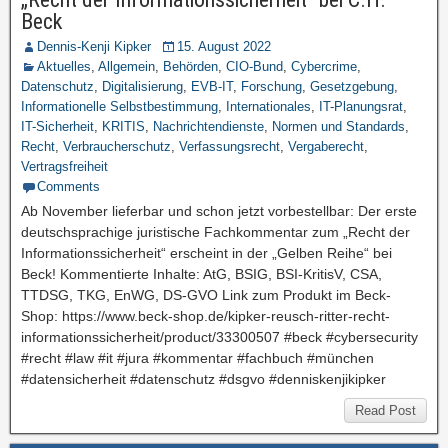
Beck
Dennis-Kenji Kipker
15. August 2022
Aktuelles
,
Allgemein
,
Behörden
,
CIO-Bund
,
Cybercrime
,
Datenschutz
,
Digitalisierung
,
EVB-IT
,
Forschung
,
Gesetzgebung
,
Informationelle Selbstbestimmung
,
Internationales
,
IT-Planungsrat
,
IT-Sicherheit
,
KRITIS
,
Nachrichtendienste
,
Normen und Standards
,
Recht
,
Verbraucherschutz
,
Verfassungsrecht
,
Vergaberecht
,
Vertragsfreiheit
Comments
Ab November lieferbar und schon jetzt vorbestellbar: Der erste
deutschsprachige juristische Fachkommentar zum „Recht der
Informationssicherheit“ erscheint in der „Gelben Reihe“ bei
Beck! Kommentierte Inhalte: AtG, BSIG, BSI-KritisV, CSA,
TTDSG, TKG, EnWG, DS-GVO Link zum Produkt im Beck-
Shop: https://www.beck-shop.de/kipker-reusch-ritter-recht-
informationssicherheit/product/33300507 #beck #cybersecurity
#recht #law #it #jura #kommentar #fachbuch #münchen
#datensicherheit #datenschutz #dsgvo #denniskenjikipker
Read Post