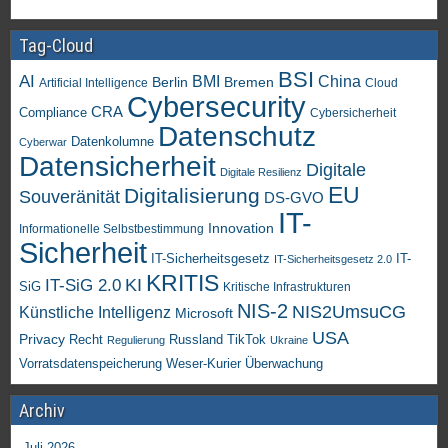
Tag-Cloud
BSI
AI
China
BMI
Berlin
Bremen
Artificial Intelligence
Cloud
Cybersecurity
CRA
Compliance
Cybersicherheit
Datenschutz
Datenkolumne
Cyberwar
Datensicherheit
Digitale
Digitale Resilienz
EU
Digitalisierung
Souveränität
DS-GVO
IT-
Innovation
Informationelle Selbstbestimmung
Sicherheit
IT-Sicherheitsgesetz
IT-
IT-Sicherheitsgesetz 2.0
KRITIS
KI
IT-SiG 2.0
SiG
Kritische Infrastrukturen
NIS-2
NIS2UmsuCG
Künstliche Intelligenz
Microsoft
USA
Privacy
Recht
TikTok
Russland
Regulierung
Ukraine
Vorratsdatenspeicherung
Weser-Kurier
Überwachung
Archiv
Juli 2026