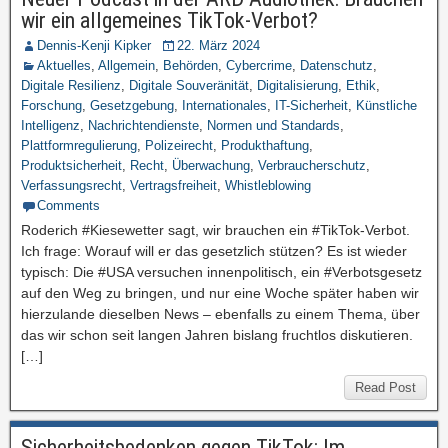
wir ein allgemeines TikTok-Verbot?
Dennis-Kenji Kipker
22. März 2024
Aktuelles
,
Allgemein
,
Behörden
,
Cybercrime
,
Datenschutz
,
Digitale Resilienz
,
Digitale Souveränität
,
Digitalisierung
,
Ethik
,
Forschung
,
Gesetzgebung
,
Internationales
,
IT-Sicherheit
,
Künstliche
Intelligenz
,
Nachrichtendienste
,
Normen und Standards
,
Plattformregulierung
,
Polizeirecht
,
Produkthaftung
,
Produktsicherheit
,
Recht
,
Überwachung
,
Verbraucherschutz
,
Verfassungsrecht
,
Vertragsfreiheit
,
Whistleblowing
Comments
Roderich #Kiesewetter sagt, wir brauchen ein #TikTok-Verbot.
Ich frage: Worauf will er das gesetzlich stützen? Es ist wieder
typisch: Die #USA versuchen innenpolitisch, ein #Verbotsgesetz
auf den Weg zu bringen, und nur eine Woche später haben wir
hierzulande dieselben News – ebenfalls zu einem Thema, über
das wir schon seit langen Jahren bislang fruchtlos diskutieren.
[…]
Read Post
Sicherheitsbedenken gegen TikTok: Im