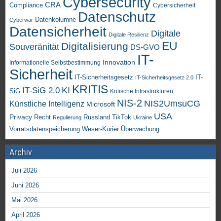
Cybersecurity
CRA
Compliance
Cybersicherheit
Datenschutz
Datenkolumne
Cyberwar
Datensicherheit
Digitale
Digitale Resilienz
EU
Digitalisierung
Souveränität
DS-GVO
IT-
Innovation
Informationelle Selbstbestimmung
Sicherheit
IT-Sicherheitsgesetz
IT-
IT-Sicherheitsgesetz 2.0
KRITIS
KI
IT-SiG 2.0
SiG
Kritische Infrastrukturen
NIS-2
NIS2UmsuCG
Künstliche Intelligenz
Microsoft
USA
Privacy
Recht
TikTok
Russland
Regulierung
Ukraine
Vorratsdatenspeicherung
Weser-Kurier
Überwachung
Archiv
Juli 2026
Juni 2026
Mai 2026
April 2026