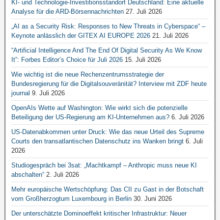
KI- und Technologie-Investitionsstandort Deutschland: Eine aktuelle
Analyse für die ARD-Börsennachrichten
27. Juli 2026
„AI as a Security Risk: Responses to New Threats in Cyberspace“ –
Keynote anlässlich der GITEX AI EUROPE 2026
21. Juli 2026
“Artificial Intelligence And The End Of Digital Security As We Know
It”: Forbes Editor’s Choice für Juli 2026
15. Juli 2026
Wie wichtig ist die neue Rechenzentrumsstrategie der
Bundesregierung für die Digitalsouveränität? Interview mit ZDF heute
journal
9. Juli 2026
OpenAIs Wette auf Washington: Wie wirkt sich die potenzielle
Beteiligung der US-Regierung am KI-Unternehmen aus?
6. Juli 2026
US-Datenabkommen unter Druck: Wie das neue Urteil des Supreme
Courts den transatlantischen Datenschutz ins Wanken bringt
6. Juli
2026
Studiogespräch bei 3sat: „Machtkampf – Anthropic muss neue KI
abschalten“
2. Juli 2026
Mehr europäische Wertschöpfung: Das CII zu Gast in der Botschaft
vom Großherzogtum Luxembourg in Berlin
30. Juni 2026
Der unterschätzte Dominoeffekt kritischer Infrastruktur: Neuer