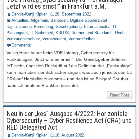
Jetzt wird es ernst!“ in Frankfurt a.M.
Dennis-Kenji Kipker
28. September 2022
Aktuelles
,
Allgemein
,
Behörden
,
Digitale Souveränität
,
Digitalisierung
,
Forschung
,
Gesetzgebung
,
Internationales
,
IT-
Planungsrat
,
IT-Sicherheit
,
KRITIS
,
Normen und Standards
,
Recht
,
Verbraucherschutz
,
Vergaberecht
,
Vertragsfreiheit
Comments
Volles Haus heute beim VDE-Infotag „Cybersecurity für
Funkanlagen: Jetzt wird es ernst!“. Der Gesetzgeber definiert
IoT nicht, über den Rückgriff auf die Definition der „Funkanlage“
kann man aber ziemlich sicher sagen, was auch jenseits des EU
CRA auf Hersteller zukommt – und das ist so Einiges! Darüber
habe ich heute in Frankfurt berichtet.
Read Post
Neu in der „kes“ Ausgabe 4/2022: Horizontale
Cybersecurity – Cyber Resilience Act (CRA) und
RED Delegated Act
Dennis-Kenji Kipker
18. August 2022