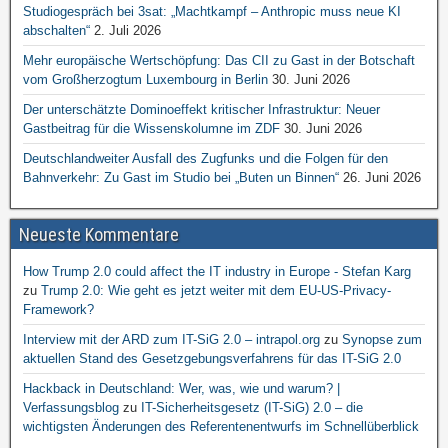
Studiogespräch bei 3sat: „Machtkampf – Anthropic muss neue KI
abschalten“
2. Juli 2026
Mehr europäische Wertschöpfung: Das CII zu Gast in der Botschaft
vom Großherzogtum Luxembourg in Berlin
30. Juni 2026
Der unterschätzte Dominoeffekt kritischer Infrastruktur: Neuer
Gastbeitrag für die Wissenskolumne im ZDF
30. Juni 2026
Deutschlandweiter Ausfall des Zugfunks und die Folgen für den
Bahnverkehr: Zu Gast im Studio bei „Buten un Binnen“
26. Juni 2026
Neueste Kommentare
How Trump 2.0 could affect the IT industry in Europe - Stefan Karg
zu
Trump 2.0: Wie geht es jetzt weiter mit dem EU-US-Privacy-
Framework?
Interview mit der ARD zum IT-SiG 2.0 – intrapol.org
zu
Synopse zum
aktuellen Stand des Gesetzgebungsverfahrens für das IT-SiG 2.0
Hackback in Deutschland: Wer, was, wie und warum? |
Verfassungsblog
zu
IT-Sicherheitsgesetz (IT-SiG) 2.0 – die
wichtigsten Änderungen des Referentenentwurfs im Schnellüberblick