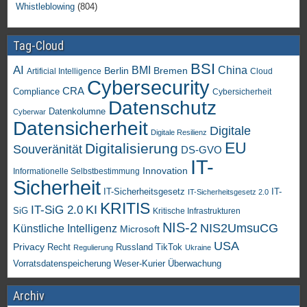
Whistleblowing
(804)
Tag-Cloud
BSI
AI
China
BMI
Berlin
Bremen
Artificial Intelligence
Cloud
Cybersecurity
CRA
Compliance
Cybersicherheit
Datenschutz
Datenkolumne
Cyberwar
Datensicherheit
Digitale
Digitale Resilienz
EU
Digitalisierung
Souveränität
DS-GVO
IT-
Innovation
Informationelle Selbstbestimmung
Sicherheit
IT-Sicherheitsgesetz
IT-
IT-Sicherheitsgesetz 2.0
KRITIS
KI
IT-SiG 2.0
SiG
Kritische Infrastrukturen
NIS-2
NIS2UmsuCG
Künstliche Intelligenz
Microsoft
USA
Privacy
Recht
TikTok
Russland
Regulierung
Ukraine
Vorratsdatenspeicherung
Weser-Kurier
Überwachung
Archiv