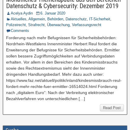
Datenschutz & Cybersecurity: Dezember 2019
Acelya Aydin
6. Januar 2020
Aktuelles
,
Allgemein
,
Behörden
,
Datenschutz
,
IT-Sicherheit
,
Polizeirecht
,
Strafrecht
,
Überwachung
,
Verfassungsrecht
Comments
Forderung nach mehr Befugnissen für Sicherheitsbehörden:
Nordrhein-Westfalens Innenminister Herbert Reul fordert die
Erweiterung der Befugnisse für Sicherheitsbehörden. Ermittler
sollen bessere Zugriffsmöglichkeiten auf Verbindungsdaten
erhalten. Vor allem in den Bereichen des Kindesmissbrauchs
sowie des Rechtsextremismus sieht der Innenminister
dringenden Handlungsbedarf. Mehr dazu auch unter:
https://www.faz.net/aktuell/politik/inland/kindesmissbrauch-reul-
fordert-mehr-rechte-fuer-ermittler-16514024.html Forderung
nach „digitalem Euro“: Nach der Verbreitung elektronischer
Bezahlverfahren von unterschiedlichen […]
Read Post