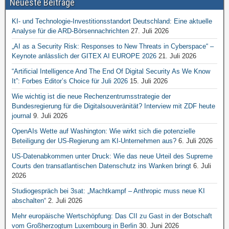
Neueste Beiträge
KI- und Technologie-Investitionsstandort Deutschland: Eine aktuelle
Analyse für die ARD-Börsennachrichten
27. Juli 2026
„AI as a Security Risk: Responses to New Threats in Cyberspace“ –
Keynote anlässlich der GITEX AI EUROPE 2026
21. Juli 2026
“Artificial Intelligence And The End Of Digital Security As We Know
It”: Forbes Editor’s Choice für Juli 2026
15. Juli 2026
Wie wichtig ist die neue Rechenzentrumsstrategie der
Bundesregierung für die Digitalsouveränität? Interview mit ZDF heute
journal
9. Juli 2026
OpenAIs Wette auf Washington: Wie wirkt sich die potenzielle
Beteiligung der US-Regierung am KI-Unternehmen aus?
6. Juli 2026
US-Datenabkommen unter Druck: Wie das neue Urteil des Supreme
Courts den transatlantischen Datenschutz ins Wanken bringt
6. Juli
2026
Studiogespräch bei 3sat: „Machtkampf – Anthropic muss neue KI
abschalten“
2. Juli 2026
Mehr europäische Wertschöpfung: Das CII zu Gast in der Botschaft
vom Großherzogtum Luxembourg in Berlin
30. Juni 2026