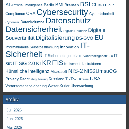
BSI
AI
China
BMI
Berlin
Bremen
Artificial Intelligence
Cloud
Cybersecurity
CRA
Compliance
Cybersicherheit
Datenschutz
Datenkolumne
Cyberwar
Datensicherheit
Digitale
Digitale Resilienz
EU
Digitalisierung
Souveränität
DS-GVO
IT-
Innovation
Informationelle Selbstbestimmung
Sicherheit
IT-Sicherheitsgesetz
IT-
IT-Sicherheitsgesetz 2.0
KRITIS
KI
IT-SiG 2.0
SiG
Kritische Infrastrukturen
NIS-2
NIS2UmsuCG
Künstliche Intelligenz
Microsoft
USA
Privacy
Recht
TikTok
Russland
Regulierung
Ukraine
Vorratsdatenspeicherung
Weser-Kurier
Überwachung
Archiv
Juli 2026
Juni 2026
Mai 2026