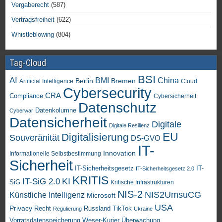
Vergaberecht
(587)
Vertragsfreiheit
(622)
Whistleblowing
(804)
Tag-Cloud
BSI
AI
China
BMI
Berlin
Bremen
Artificial Intelligence
Cloud
Cybersecurity
CRA
Compliance
Cybersicherheit
Datenschutz
Datenkolumne
Cyberwar
Datensicherheit
Digitale
Digitale Resilienz
EU
Digitalisierung
Souveränität
DS-GVO
IT-
Innovation
Informationelle Selbstbestimmung
Sicherheit
IT-Sicherheitsgesetz
IT-
IT-Sicherheitsgesetz 2.0
KRITIS
KI
IT-SiG 2.0
SiG
Kritische Infrastrukturen
NIS-2
NIS2UmsuCG
Künstliche Intelligenz
Microsoft
USA
Privacy
Recht
TikTok
Russland
Regulierung
Ukraine
Vorratsdatenspeicherung
Weser-Kurier
Überwachung