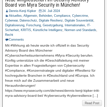
Board von Myra Security in München!
Dennis-Kenji Kipker
24. Juli 2024
Aktuelles
,
Allgemein
,
Behörden
,
Compliance
,
Cybercrime
,
Cyberwar
,
Datenschutz
,
Digitale Resilienz
,
Digitale Souveränität
,
Digitalisierung
,
Forschung
,
Gesetzgebung
,
Internationales
,
IT-
Sicherheit
,
KRITIS
,
Künstliche Intelligenz
,
Normen und Standards
,
Recht
Comments
Mit #Wirkung ab heute wurde ich offiziell in das Security
Advisory Board des Münchener
#Cybersicherheitsunternehmens #Myra #Security berufen.
Künftig unterstütze ich die #Geschäftsleitung mit meiner
Expertise in allen Fragestellungen von Cybersecurity
#Compliance, #Konzernstrategie und digitaler #Resilienz für
hochregulierte Branchen in #Deutschland und #Europa. Ich
freue mich auf die Zusammenarbeit und neue
Herausforderungen!
https://www.myrasecurity.com/de/news/dennis-kenji-kipker-tritt-
myra-advisory-board-bei/ #cybersecurity #cyberresilience […]
Read Post