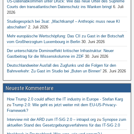
US-Datenabkommen unter Druck: Wie das neue Urteil des Supreme
Courts den transatlantischen Datenschutz ins Wanken bringt
6. Juli
2026
Studiogespräch bei 3sat: „Machtkampf – Anthropic muss neue KI
abschalten“
2. Juli 2026
Mehr europäische Wertschöpfung: Das CII zu Gast in der Botschaft
vom Großherzogtum Luxembourg in Berlin
30. Juni 2026
Der unterschätzte Dominoeffekt kritischer Infrastruktur: Neuer
Gastbeitrag für die Wissenskolumne im ZDF
30. Juni 2026
Deutschlandweiter Ausfall des Zugfunks und die Folgen für den
Bahnverkehr: Zu Gast im Studio bei „Buten un Binnen“
26. Juni 2026
Neueste Kommentare
How Trump 2.0 could affect the IT industry in Europe - Stefan Karg
zu
Trump 2.0: Wie geht es jetzt weiter mit dem EU-US-Privacy-
Framework?
Interview mit der ARD zum IT-SiG 2.0 – intrapol.org
zu
Synopse zum
aktuellen Stand des Gesetzgebungsverfahrens für das IT-SiG 2.0