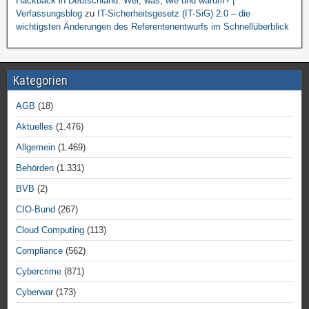
Hackback in Deutschland: Wer, was, wie und warum? |
Verfassungsblog
zu
IT-Sicherheitsgesetz (IT-SiG) 2.0 – die
wichtigsten Änderungen des Referentenentwurfs im Schnellüberblick
Kategorien
AGB
(18)
Aktuelles
(1.476)
Allgemein
(1.469)
Behörden
(1.331)
BVB
(2)
CIO-Bund
(267)
Cloud Computing
(113)
Compliance
(562)
Cybercrime
(871)
Cyberwar
(173)