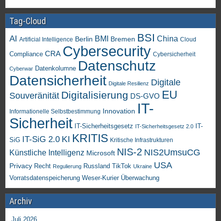
Tag-Cloud
BSI
AI
China
BMI
Berlin
Bremen
Artificial Intelligence
Cloud
Cybersecurity
CRA
Compliance
Cybersicherheit
Datenschutz
Datenkolumne
Cyberwar
Datensicherheit
Digitale
Digitale Resilienz
EU
Digitalisierung
Souveränität
DS-GVO
IT-
Innovation
Informationelle Selbstbestimmung
Sicherheit
IT-Sicherheitsgesetz
IT-
IT-Sicherheitsgesetz 2.0
KRITIS
KI
IT-SiG 2.0
SiG
Kritische Infrastrukturen
NIS-2
NIS2UmsuCG
Künstliche Intelligenz
Microsoft
USA
Privacy
Recht
TikTok
Russland
Regulierung
Ukraine
Vorratsdatenspeicherung
Weser-Kurier
Überwachung
Archiv
Juli 2026