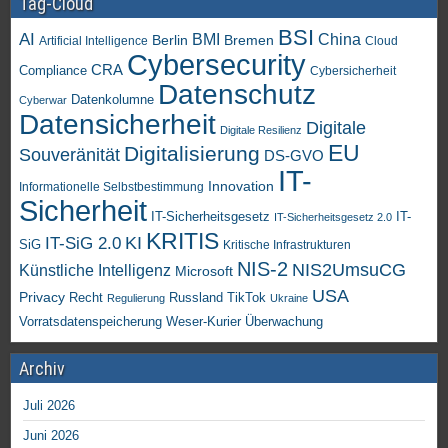
Tag-Cloud
BSI
AI
China
BMI
Berlin
Bremen
Artificial Intelligence
Cloud
Cybersecurity
CRA
Compliance
Cybersicherheit
Datenschutz
Datenkolumne
Cyberwar
Datensicherheit
Digitale
Digitale Resilienz
EU
Digitalisierung
Souveränität
DS-GVO
IT-
Innovation
Informationelle Selbstbestimmung
Sicherheit
IT-Sicherheitsgesetz
IT-
IT-Sicherheitsgesetz 2.0
KRITIS
KI
IT-SiG 2.0
SiG
Kritische Infrastrukturen
NIS-2
NIS2UmsuCG
Künstliche Intelligenz
Microsoft
USA
Privacy
Recht
TikTok
Russland
Regulierung
Ukraine
Vorratsdatenspeicherung
Weser-Kurier
Überwachung
Archiv
Juli 2026
Juni 2026