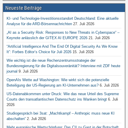
Neueste Beiträge
KI- und Technologie-Investitionsstandort Deutschland: Eine aktuelle
Analyse für die ARD-Börsennachrichten
27. Juli 2026
„AI as a Security Risk: Responses to New Threats in Cyberspace“ –
Keynote anlässlich der GITEX AI EUROPE 2026
21. Juli 2026
“Artificial Intelligence And The End Of Digital Security As We Know
It”: Forbes Editor’s Choice für Juli 2026
15. Juli 2026
Wie wichtig ist die neue Rechenzentrumsstrategie der
Bundesregierung für die Digitalsouveränität? Interview mit ZDF heute
journal
9. Juli 2026
OpenAIs Wette auf Washington: Wie wirkt sich die potenzielle
Beteiligung der US-Regierung am KI-Unternehmen aus?
6. Juli 2026
US-Datenabkommen unter Druck: Wie das neue Urteil des Supreme
Courts den transatlantischen Datenschutz ins Wanken bringt
6. Juli
2026
Studiogespräch bei 3sat: „Machtkampf – Anthropic muss neue KI
abschalten“
2. Juli 2026
Mehr europäische Wertschöpfung: Das CII zu Gast in der Botschaft