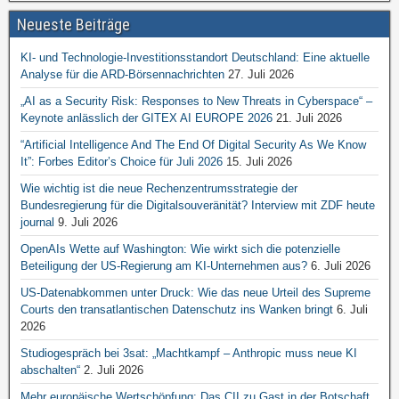
Neueste Beiträge
KI- und Technologie-Investitionsstandort Deutschland: Eine aktuelle
Analyse für die ARD-Börsennachrichten
27. Juli 2026
„AI as a Security Risk: Responses to New Threats in Cyberspace“ –
Keynote anlässlich der GITEX AI EUROPE 2026
21. Juli 2026
“Artificial Intelligence And The End Of Digital Security As We Know
It”: Forbes Editor’s Choice für Juli 2026
15. Juli 2026
Wie wichtig ist die neue Rechenzentrumsstrategie der
Bundesregierung für die Digitalsouveränität? Interview mit ZDF heute
journal
9. Juli 2026
OpenAIs Wette auf Washington: Wie wirkt sich die potenzielle
Beteiligung der US-Regierung am KI-Unternehmen aus?
6. Juli 2026
US-Datenabkommen unter Druck: Wie das neue Urteil des Supreme
Courts den transatlantischen Datenschutz ins Wanken bringt
6. Juli
2026
Studiogespräch bei 3sat: „Machtkampf – Anthropic muss neue KI
abschalten“
2. Juli 2026
Mehr europäische Wertschöpfung: Das CII zu Gast in der Botschaft