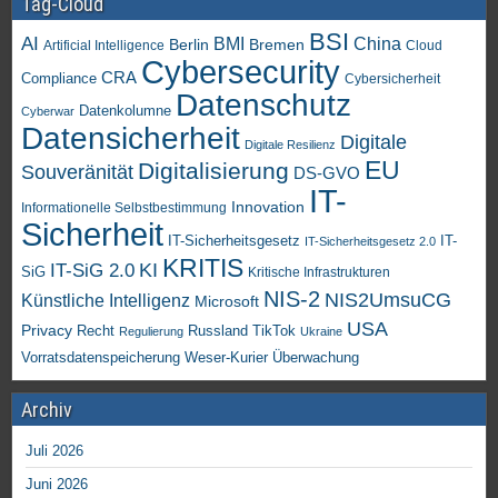
Tag-Cloud
BSI
AI
China
BMI
Berlin
Bremen
Artificial Intelligence
Cloud
Cybersecurity
CRA
Compliance
Cybersicherheit
Datenschutz
Datenkolumne
Cyberwar
Datensicherheit
Digitale
Digitale Resilienz
EU
Digitalisierung
Souveränität
DS-GVO
IT-
Innovation
Informationelle Selbstbestimmung
Sicherheit
IT-Sicherheitsgesetz
IT-
IT-Sicherheitsgesetz 2.0
KRITIS
KI
IT-SiG 2.0
SiG
Kritische Infrastrukturen
NIS-2
NIS2UmsuCG
Künstliche Intelligenz
Microsoft
USA
Privacy
Recht
TikTok
Russland
Regulierung
Ukraine
Vorratsdatenspeicherung
Weser-Kurier
Überwachung
Archiv
Juli 2026
Juni 2026