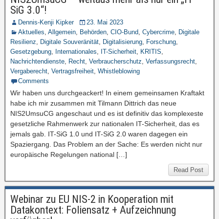
SiG 3.0“!
Dennis-Kenji Kipker
23. Mai 2023
Aktuelles
,
Allgemein
,
Behörden
,
CIO-Bund
,
Cybercrime
,
Digitale
Resilienz
,
Digitale Souveränität
,
Digitalisierung
,
Forschung
,
Gesetzgebung
,
Internationales
,
IT-Sicherheit
,
KRITIS
,
Nachrichtendienste
,
Recht
,
Verbraucherschutz
,
Verfassungsrecht
,
Vergaberecht
,
Vertragsfreiheit
,
Whistleblowing
Comments
Wir haben uns durchgeackert! In einem gemeinsamen Kraftakt
habe ich mir zusammen mit Tilmann Dittrich das neue
NIS2UmsuCG angeschaut und es ist definitiv das komplexeste
gesetzliche Rahmenwerk zur nationalen IT-Sicherheit, das es
jemals gab. IT-SiG 1.0 und IT-SiG 2.0 waren dagegen ein
Spaziergang. Das Problem an der Sache: Es werden nicht nur
europäische Regelungen national […]
Read Post
Webinar zu EU NIS-2 in Kooperation mit
Datakontext: Foliensatz + Aufzeichnung