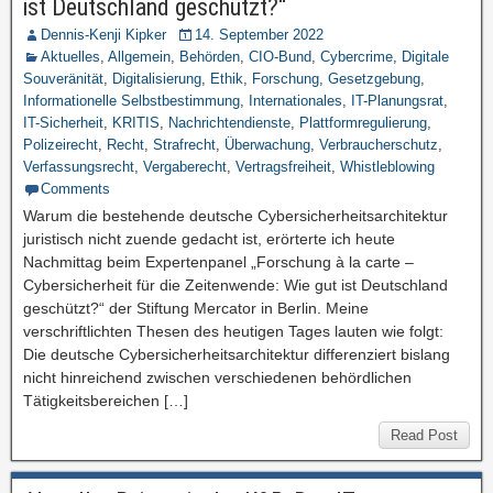
ist Deutschland geschützt?“
Dennis-Kenji Kipker
14. September 2022
Aktuelles
,
Allgemein
,
Behörden
,
CIO-Bund
,
Cybercrime
,
Digitale
Souveränität
,
Digitalisierung
,
Ethik
,
Forschung
,
Gesetzgebung
,
Informationelle Selbstbestimmung
,
Internationales
,
IT-Planungsrat
,
IT-Sicherheit
,
KRITIS
,
Nachrichtendienste
,
Plattformregulierung
,
Polizeirecht
,
Recht
,
Strafrecht
,
Überwachung
,
Verbraucherschutz
,
Verfassungsrecht
,
Vergaberecht
,
Vertragsfreiheit
,
Whistleblowing
Comments
Warum die bestehende deutsche Cybersicherheitsarchitektur
juristisch nicht zuende gedacht ist, erörterte ich heute
Nachmittag beim Expertenpanel „Forschung à la carte –
Cybersicherheit für die Zeitenwende: Wie gut ist Deutschland
geschützt?“ der Stiftung Mercator in Berlin. Meine
verschriftlichten Thesen des heutigen Tages lauten wie folgt:
Die deutsche Cybersicherheitsarchitektur differenziert bislang
nicht hinreichend zwischen verschiedenen behördlichen
Tätigkeitsbereichen […]
Read Post