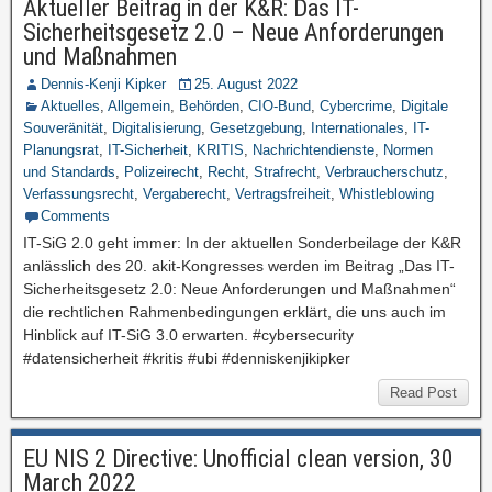
Aktueller Beitrag in der K&R: Das IT-
Sicherheitsgesetz 2.0 – Neue Anforderungen
und Maßnahmen
Dennis-Kenji Kipker
25. August 2022
Aktuelles
,
Allgemein
,
Behörden
,
CIO-Bund
,
Cybercrime
,
Digitale
Souveränität
,
Digitalisierung
,
Gesetzgebung
,
Internationales
,
IT-
Planungsrat
,
IT-Sicherheit
,
KRITIS
,
Nachrichtendienste
,
Normen
und Standards
,
Polizeirecht
,
Recht
,
Strafrecht
,
Verbraucherschutz
,
Verfassungsrecht
,
Vergaberecht
,
Vertragsfreiheit
,
Whistleblowing
Comments
IT-SiG 2.0 geht immer: In der aktuellen Sonderbeilage der K&R
anlässlich des 20. akit-Kongresses werden im Beitrag „Das IT-
Sicherheitsgesetz 2.0: Neue Anforderungen und Maßnahmen“
die rechtlichen Rahmenbedingungen erklärt, die uns auch im
Hinblick auf IT-SiG 3.0 erwarten. #cybersecurity
#datensicherheit #kritis #ubi #denniskenjikipker
Read Post
EU NIS 2 Directive: Unofficial clean version, 30
March 2022