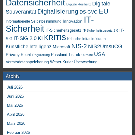
Datensicherheit
Digitale
Digitale Resilienz
EU
Digitalisierung
Souveränität
DS-GVO
IT-
Innovation
Informationelle Selbstbestimmung
Sicherheit
IT-Sicherheitsgesetz
IT-
IT-Sicherheitsgesetz 2.0
KRITIS
KI
IT-SiG 2.0
SiG
Kritische Infrastrukturen
NIS-2
NIS2UmsuCG
Künstliche Intelligenz
Microsoft
USA
Privacy
Recht
TikTok
Russland
Regulierung
Ukraine
Vorratsdatenspeicherung
Weser-Kurier
Überwachung
Archiv
Juli 2026
Juni 2026
Mai 2026
April 2026
März 2026
Februar 2026