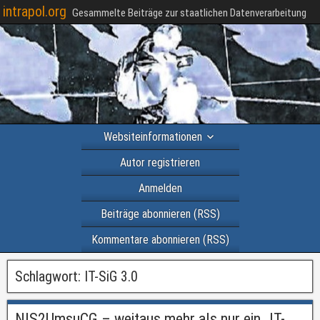
intrapol.org
Gesammelte Beiträge zur staatlichen Datenverarbeitung
Websiteinformationen
Autor registrieren
Anmelden
Beiträge abonnieren (RSS)
Kommentare abonnieren (RSS)
Schlagwort:
IT-SiG 3.0
NIS2UmsuCG – weitaus mehr als nur ein „IT-