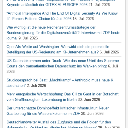
Keynote anlässlich der GITEX AI EUROPE 2026
21. Juli 2026
“Artificial Intelligence And The End Of Digital Security As We Know
It”: Forbes Editor’s Choice für Juli 2026
15. Juli 2026
Wie wichtig ist die neue Rechenzentrumsstrategie der
Bundesregierung für die Digitalsouveränität? Interview mit ZDF heute
journal
9. Juli 2026
OpenAIs Wette auf Washington: Wie wirkt sich die potenzielle
Beteiligung der US-Regierung am KI-Unternehmen aus?
6. Juli 2026
US-Datenabkommen unter Druck: Wie das neue Urteil des Supreme
Courts den transatlantischen Datenschutz ins Wanken bringt
6. Juli
2026
Studiogespräch bei 3sat: „Machtkampf – Anthropic muss neue KI
abschalten“
2. Juli 2026
Mehr europäische Wertschöpfung: Das CII zu Gast in der Botschaft
vom Großherzogtum Luxembourg in Berlin
30. Juni 2026
Der unterschätzte Dominoeffekt kritischer Infrastruktur: Neuer
Gastbeitrag für die Wissenskolumne im ZDF
30. Juni 2026
Deutschlandweiter Ausfall des Zugfunks und die Folgen für den
Bahnverkehr: Zu Gast im Studio bei „Buten un Binnen“
26. Juni 2026