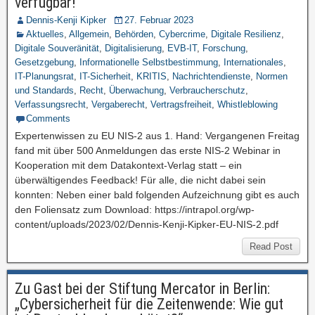
verfügbar!
Dennis-Kenji Kipker
27. Februar 2023
Aktuelles
,
Allgemein
,
Behörden
,
Cybercrime
,
Digitale Resilienz
,
Digitale Souveränität
,
Digitalisierung
,
EVB-IT
,
Forschung
,
Gesetzgebung
,
Informationelle Selbstbestimmung
,
Internationales
,
IT-Planungsrat
,
IT-Sicherheit
,
KRITIS
,
Nachrichtendienste
,
Normen
und Standards
,
Recht
,
Überwachung
,
Verbraucherschutz
,
Verfassungsrecht
,
Vergaberecht
,
Vertragsfreiheit
,
Whistleblowing
Comments
Expertenwissen zu EU NIS-2 aus 1. Hand: Vergangenen Freitag
fand mit über 500 Anmeldungen das erste NIS-2 Webinar in
Kooperation mit dem Datakontext-Verlag statt – ein
überwältigendes Feedback! Für alle, die nicht dabei sein
konnten: Neben einer bald folgenden Aufzeichnung gibt es auch
den Foliensatz zum Download: https://intrapol.org/wp-
content/uploads/2023/02/Dennis-Kenji-Kipker-EU-NIS-2.pdf
Read Post
Zu Gast bei der Stiftung Mercator in Berlin:
„Cybersicherheit für die Zeitenwende: Wie gut