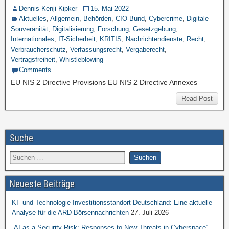
Dennis-Kenji Kipker
15. Mai 2022
Aktuelles
,
Allgemein
,
Behörden
,
CIO-Bund
,
Cybercrime
,
Digitale
Souveränität
,
Digitalisierung
,
Forschung
,
Gesetzgebung
,
Internationales
,
IT-Sicherheit
,
KRITIS
,
Nachrichtendienste
,
Recht
,
Verbraucherschutz
,
Verfassungsrecht
,
Vergaberecht
,
Vertragsfreiheit
,
Whistleblowing
Comments
EU NIS 2 Directive Provisions EU NIS 2 Directive Annexes
Read Post
Suche
Neueste Beiträge
KI- und Technologie-Investitionsstandort Deutschland: Eine aktuelle
Analyse für die ARD-Börsennachrichten
27. Juli 2026
„AI as a Security Risk: Responses to New Threats in Cyberspace“ –