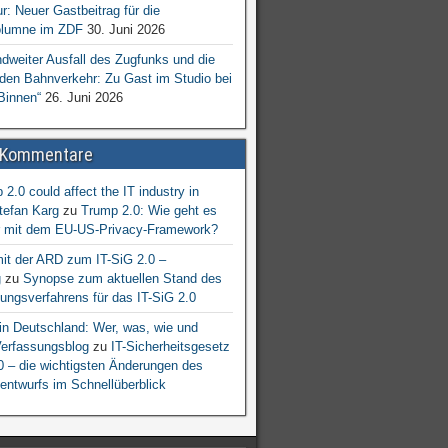
ur: Neuer Gastbeitrag für die
lumne im ZDF
30. Juni 2026
dweiter Ausfall des Zugfunks und die
 den Bahnverkehr: Zu Gast im Studio bei
Binnen“
26. Juni 2026
 Kommentare
2.0 could affect the IT industry in
tefan Karg
zu
Trump 2.0: Wie geht es
er mit dem EU-US-Privacy-Framework?
mit der ARD zum IT-SiG 2.0 –
g
zu
Synopse zum aktuellen Stand des
ngsverfahrens für das IT-SiG 2.0
n Deutschland: Wer, was, wie und
erfassungsblog
zu
IT-Sicherheitsgesetz
.0 – die wichtigsten Änderungen des
entwurfs im Schnellüberblick