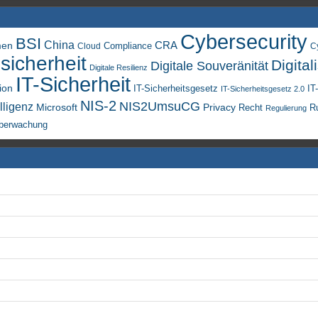
Cybersecurity
BSI
China
men
CRA
Compliance
Cloud
C
sicherheit
Digital
Digitale Souveränität
Digitale Resilienz
IT-Sicherheit
ion
IT-Sicherheitsgesetz
IT
IT-Sicherheitsgesetz 2.0
NIS-2
NIS2UmsuCG
lligenz
Microsoft
Privacy
Recht
R
Regulierung
berwachung