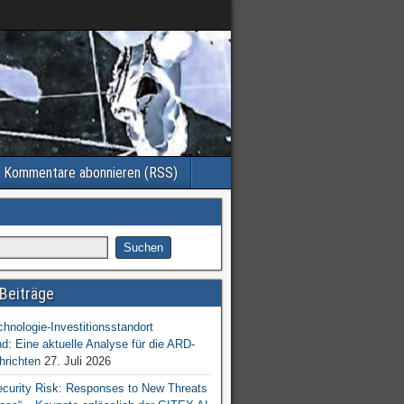
Kommentare abonnieren (RSS)
Beiträge
chnologie-Investitionsstandort
d: Eine aktuelle Analyse für die ARD-
hrichten
27. Juli 2026
ecurity Risk: Responses to New Threats