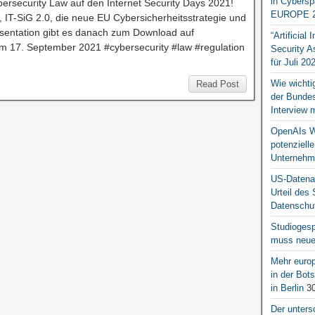
in Cybersp
ersecurity Law auf den Internet Security Days 2021!
EUROPE 2
IT-SiG 2.0, die neue EU Cybersicherheitsstrategie und
räsentation gibt es danach zum Download auf
“Artificial
vom 17. September 2021 #cybersecurity #law #regulation
Security A
für Juli 20
Wie wichti
Read Post
der Bundesr
Interview 
OpenAIs We
potenziell
Unternehm
US-Datena
Urteil des
Datenschut
Studiogesp
muss neue 
Mehr europ
in der Bo
in Berlin
30
Der unters