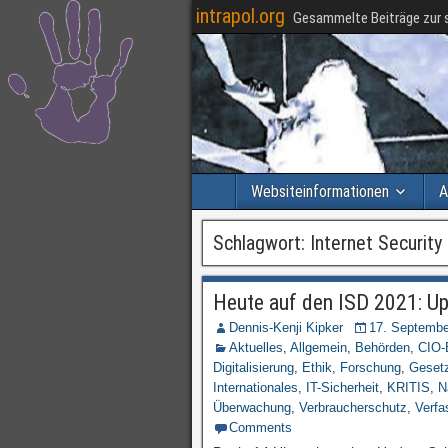
intrapol.org
Gesammelte Beiträge zur s
Websiteinformationen
A
Schlagwort:
Internet Securit
Heute auf den ISD 2021: Up
Dennis-Kenji Kipker
17. Septembe
Aktuelles
,
Allgemein
,
Behörden
,
CIO-
Digitalisierung
,
Ethik
,
Forschung
,
Geset
Internationales
,
IT-Sicherheit
,
KRITIS
,
N
Überwachung
,
Verbraucherschutz
,
Verfa
Comments