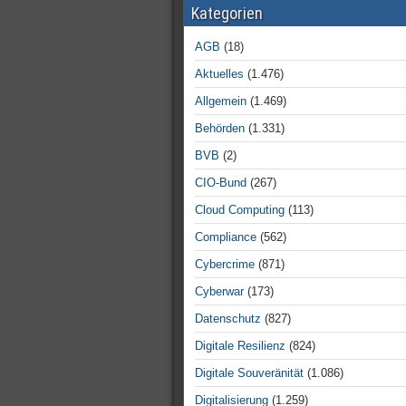
Kategorien
AGB
(18)
Aktuelles
(1.476)
Allgemein
(1.469)
Behörden
(1.331)
BVB
(2)
CIO-Bund
(267)
Cloud Computing
(113)
Compliance
(562)
Cybercrime
(871)
Cyberwar
(173)
Datenschutz
(827)
Digitale Resilienz
(824)
Digitale Souveränität
(1.086)
Digitalisierung
(1.259)