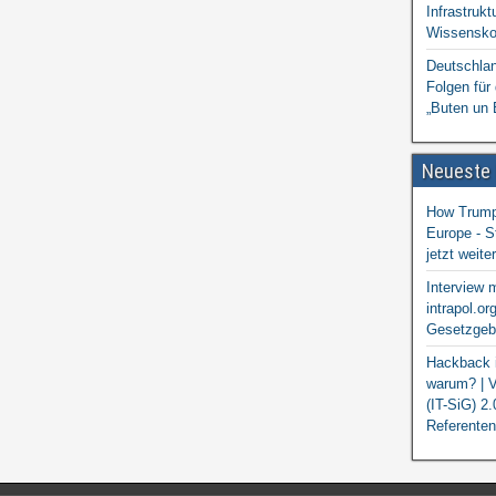
Infrastrukt
Wissensko
Deutschlan
Folgen für
„Buten un 
Neueste
How Trump 
Europe - S
jetzt weit
Interview 
intrapol.or
Gesetzgebu
Hackback i
warum? | V
(IT-SiG) 2
Referenten