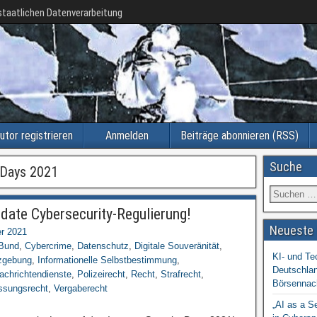
taatlichen Datenverarbeitung
utor registrieren
Anmelden
Beiträge abonnieren (RSS)
Suche
y Days 2021
date Cybersecurity-Regulierung!
Neueste 
r 2021
Bund
,
Cybercrime
,
Datenschutz
,
Digitale Souveränität
,
KI- und Te
zgebung
,
Informationelle Selbstbestimmung
,
Deutschlan
achrichtendienste
,
Polizeirecht
,
Recht
,
Strafrecht
,
Börsennac
ssungsrecht
,
Vergaberecht
„AI as a S