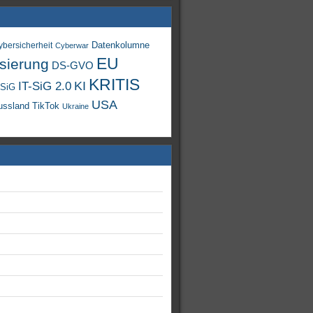
Datenkolumne
ybersicherheit
Cyberwar
EU
isierung
DS-GVO
KRITIS
KI
IT-SiG 2.0
-SiG
USA
TikTok
ussland
Ukraine