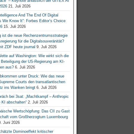
ace“ – Keynote anlässlich der GITEX AI
026
21. Juli 2026
 Intelligence And The End Of Digital
s We Know It”: Forbes Editor’s Choice
26
15. Juli 2026
g ist die neue Rechenzentrumsstrategie
egierung für die Digitalsouveränität?
mit ZDF heute journal
9. Juli 2026
tte auf Washington: Wie wirkt sich die
e Beteiligung der US-Regierung am KI-
en aus?
6. Juli 2026
bkommen unter Druck: Wie das neue
 Supreme Courts den transatlantischen
z ins Wanken bringt
6. Juli 2026
räch bei 3sat: „Machtkampf – Anthropic
KI abschalten“
2. Juli 2026
äische Wertschöpfung: Das CII zu Gast
tschaft vom Großherzogtum Luxembourg
. Juni 2026
chätzte Dominoeffekt kritischer