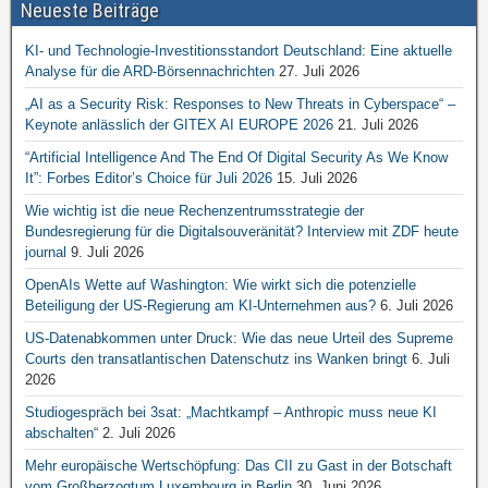
Neueste Beiträge
KI- und Technologie-Investitionsstandort Deutschland: Eine aktuelle
Analyse für die ARD-Börsennachrichten
27. Juli 2026
„AI as a Security Risk: Responses to New Threats in Cyberspace“ –
Keynote anlässlich der GITEX AI EUROPE 2026
21. Juli 2026
“Artificial Intelligence And The End Of Digital Security As We Know
It”: Forbes Editor’s Choice für Juli 2026
15. Juli 2026
Wie wichtig ist die neue Rechenzentrumsstrategie der
Bundesregierung für die Digitalsouveränität? Interview mit ZDF heute
journal
9. Juli 2026
OpenAIs Wette auf Washington: Wie wirkt sich die potenzielle
Beteiligung der US-Regierung am KI-Unternehmen aus?
6. Juli 2026
US-Datenabkommen unter Druck: Wie das neue Urteil des Supreme
Courts den transatlantischen Datenschutz ins Wanken bringt
6. Juli
2026
Studiogespräch bei 3sat: „Machtkampf – Anthropic muss neue KI
abschalten“
2. Juli 2026
Mehr europäische Wertschöpfung: Das CII zu Gast in der Botschaft
vom Großherzogtum Luxembourg in Berlin
30. Juni 2026