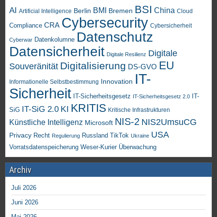
BSI
AI
China
BMI
Berlin
Bremen
Artificial Intelligence
Cloud
Cybersecurity
CRA
Compliance
Cybersicherheit
Datenschutz
Datenkolumne
Cyberwar
Datensicherheit
Digitale
Digitale Resilienz
EU
Digitalisierung
Souveränität
DS-GVO
IT-
Innovation
Informationelle Selbstbestimmung
Sicherheit
IT-Sicherheitsgesetz
IT-
IT-Sicherheitsgesetz 2.0
KRITIS
KI
IT-SiG 2.0
SiG
Kritische Infrastrukturen
NIS-2
NIS2UmsuCG
Künstliche Intelligenz
Microsoft
USA
Privacy
Recht
TikTok
Russland
Regulierung
Ukraine
Vorratsdatenspeicherung
Weser-Kurier
Überwachung
Archiv
Juli 2026
Juni 2026
Mai 2026