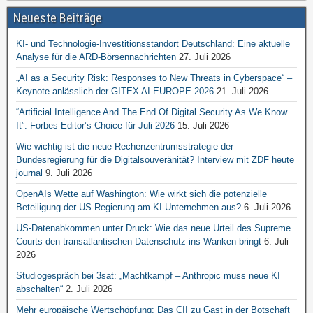
Neueste Beiträge
KI- und Technologie-Investitionsstandort Deutschland: Eine aktuelle
Analyse für die ARD-Börsennachrichten
27. Juli 2026
„AI as a Security Risk: Responses to New Threats in Cyberspace“ –
Keynote anlässlich der GITEX AI EUROPE 2026
21. Juli 2026
“Artificial Intelligence And The End Of Digital Security As We Know
It”: Forbes Editor’s Choice für Juli 2026
15. Juli 2026
Wie wichtig ist die neue Rechenzentrumsstrategie der
Bundesregierung für die Digitalsouveränität? Interview mit ZDF heute
journal
9. Juli 2026
OpenAIs Wette auf Washington: Wie wirkt sich die potenzielle
Beteiligung der US-Regierung am KI-Unternehmen aus?
6. Juli 2026
US-Datenabkommen unter Druck: Wie das neue Urteil des Supreme
Courts den transatlantischen Datenschutz ins Wanken bringt
6. Juli
2026
Studiogespräch bei 3sat: „Machtkampf – Anthropic muss neue KI
abschalten“
2. Juli 2026
Mehr europäische Wertschöpfung: Das CII zu Gast in der Botschaft