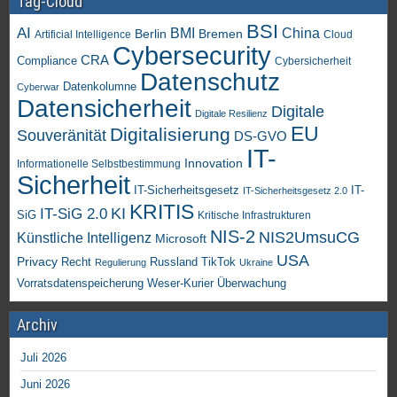
Tag-Cloud
BSI
AI
China
BMI
Berlin
Bremen
Artificial Intelligence
Cloud
Cybersecurity
CRA
Compliance
Cybersicherheit
Datenschutz
Datenkolumne
Cyberwar
Datensicherheit
Digitale
Digitale Resilienz
EU
Digitalisierung
Souveränität
DS-GVO
IT-
Innovation
Informationelle Selbstbestimmung
Sicherheit
IT-Sicherheitsgesetz
IT-
IT-Sicherheitsgesetz 2.0
KRITIS
KI
IT-SiG 2.0
SiG
Kritische Infrastrukturen
NIS-2
NIS2UmsuCG
Künstliche Intelligenz
Microsoft
USA
Privacy
Recht
TikTok
Russland
Regulierung
Ukraine
Vorratsdatenspeicherung
Weser-Kurier
Überwachung
Archiv
Juli 2026
Juni 2026