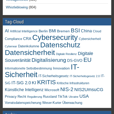
Whistleblowing
(804)
Tag-Cloud
BSI
AI
China
BMI
Berlin
Bremen
Artificial Intelligence
Cloud
Cybersecurity
CRA
Compliance
Cybersicherheit
Datenschutz
Datenkolumne
Cyberwar
Datensicherheit
Digitale
Digitale Resilienz
EU
Digitalisierung
Souveränität
DS-GVO
IT-
Innovation
Informationelle Selbstbestimmung
Sicherheit
IT-Sicherheitsgesetz
IT-
IT-Sicherheitsgesetz 2.0
KRITIS
KI
IT-SiG 2.0
SiG
Kritische Infrastrukturen
NIS-2
NIS2UmsuCG
Künstliche Intelligenz
Microsoft
USA
Privacy
Recht
TikTok
Russland
Regulierung
Ukraine
Vorratsdatenspeicherung
Weser-Kurier
Überwachung