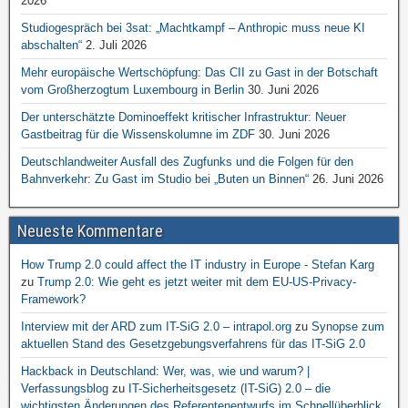
2026
Studiogespräch bei 3sat: „Machtkampf – Anthropic muss neue KI
abschalten“
2. Juli 2026
Mehr europäische Wertschöpfung: Das CII zu Gast in der Botschaft
vom Großherzogtum Luxembourg in Berlin
30. Juni 2026
Der unterschätzte Dominoeffekt kritischer Infrastruktur: Neuer
Gastbeitrag für die Wissenskolumne im ZDF
30. Juni 2026
Deutschlandweiter Ausfall des Zugfunks und die Folgen für den
Bahnverkehr: Zu Gast im Studio bei „Buten un Binnen“
26. Juni 2026
Neueste Kommentare
How Trump 2.0 could affect the IT industry in Europe - Stefan Karg
zu
Trump 2.0: Wie geht es jetzt weiter mit dem EU-US-Privacy-
Framework?
Interview mit der ARD zum IT-SiG 2.0 – intrapol.org
zu
Synopse zum
aktuellen Stand des Gesetzgebungsverfahrens für das IT-SiG 2.0
Hackback in Deutschland: Wer, was, wie und warum? |
Verfassungsblog
zu
IT-Sicherheitsgesetz (IT-SiG) 2.0 – die
wichtigsten Änderungen des Referentenentwurfs im Schnellüberblick