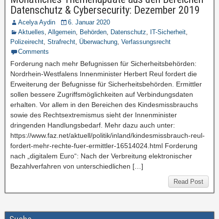
Datenschutz & Cybersecurity: Dezember 2019
Acelya Aydin
6. Januar 2020
Aktuelles
,
Allgemein
,
Behörden
,
Datenschutz
,
IT-Sicherheit
,
Polizeirecht
,
Strafrecht
,
Überwachung
,
Verfassungsrecht
Comments
Forderung nach mehr Befugnissen für Sicherheitsbehörden:
Nordrhein-Westfalens Innenminister Herbert Reul fordert die
Erweiterung der Befugnisse für Sicherheitsbehörden. Ermittler
sollen bessere Zugriffsmöglichkeiten auf Verbindungsdaten
erhalten. Vor allem in den Bereichen des Kindesmissbrauchs
sowie des Rechtsextremismus sieht der Innenminister
dringenden Handlungsbedarf. Mehr dazu auch unter:
https://www.faz.net/aktuell/politik/inland/kindesmissbrauch-reul-
fordert-mehr-rechte-fuer-ermittler-16514024.html Forderung
nach „digitalem Euro“: Nach der Verbreitung elektronischer
Bezahlverfahren von unterschiedlichen […]
Read Post