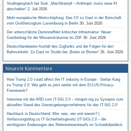
Studiogespräch bei 3sat: „Machtkampf – Anthropic muss neue KI
abschalten“
2. Juli 2026
Mehr europäische Wertschöpfung: Das CII zu Gast in der Botschaft
vom Großherzogtum Luxembourg in Berlin
30. Juni 2026
Der unterschätzte Dominoeffekt kritischer Infrastruktur: Neuer
Gastbeitrag für die Wissenskolumne im ZDF
30. Juni 2026
Deutschlandweiter Ausfall des Zugfunks und die Folgen für den
Bahnverkehr: Zu Gast im Studio bei „Buten un Binnen“
26. Juni 2026
Neueste Kommentare
How Trump 2.0 could affect the IT industry in Europe - Stefan Karg
zu
Trump 2.0: Wie geht es jetzt weiter mit dem EU-US-Privacy-
Framework?
Interview mit der ARD zum IT-SiG 2.0 – intrapol.org
zu
Synopse zum
aktuellen Stand des Gesetzgebungsverfahrens für das IT-SiG 2.0
Hackback in Deutschland: Wer, was, wie und warum? |
Verfassungsblog
zu
IT-Sicherheitsgesetz (IT-SiG) 2.0 – die
wichtigsten Änderungen des Referentenentwurfs im Schnellüberblick