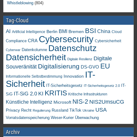
Whistleblowing
(804)
Tag-Cloud
BSI
AI
China
BMI
Berlin
Bremen
Artificial Intelligence
Cloud
Cybersecurity
CRA
Compliance
Cybersicherheit
Datenschutz
Datenkolumne
Cyberwar
Datensicherheit
Digitale
Digitale Resilienz
EU
Digitalisierung
Souveränität
DS-GVO
IT-
Innovation
Informationelle Selbstbestimmung
Sicherheit
IT-Sicherheitsgesetz
IT-
IT-Sicherheitsgesetz 2.0
KRITIS
KI
IT-SiG 2.0
SiG
Kritische Infrastrukturen
NIS-2
NIS2UmsuCG
Künstliche Intelligenz
Microsoft
USA
Privacy
Recht
TikTok
Russland
Regulierung
Ukraine
Vorratsdatenspeicherung
Weser-Kurier
Überwachung
Archiv