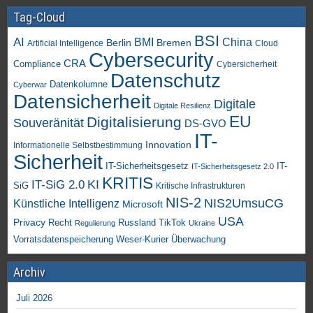
Tag-Cloud
BSI
AI
China
BMI
Berlin
Bremen
Artificial Intelligence
Cloud
Cybersecurity
CRA
Compliance
Cybersicherheit
Datenschutz
Datenkolumne
Cyberwar
Datensicherheit
Digitale
Digitale Resilienz
EU
Digitalisierung
Souveränität
DS-GVO
IT-
Innovation
Informationelle Selbstbestimmung
Sicherheit
IT-Sicherheitsgesetz
IT-
IT-Sicherheitsgesetz 2.0
KRITIS
KI
IT-SiG 2.0
SiG
Kritische Infrastrukturen
NIS-2
NIS2UmsuCG
Künstliche Intelligenz
Microsoft
USA
Privacy
Recht
TikTok
Russland
Regulierung
Ukraine
Vorratsdatenspeicherung
Weser-Kurier
Überwachung
Archiv
Juli 2026