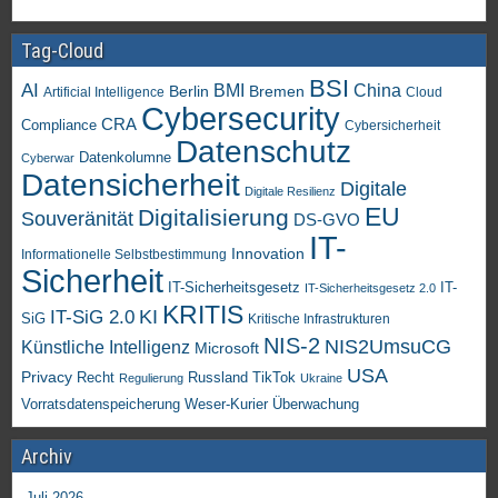
Tag-Cloud
BSI
AI
China
BMI
Berlin
Bremen
Artificial Intelligence
Cloud
Cybersecurity
CRA
Compliance
Cybersicherheit
Datenschutz
Datenkolumne
Cyberwar
Datensicherheit
Digitale
Digitale Resilienz
EU
Digitalisierung
Souveränität
DS-GVO
IT-
Innovation
Informationelle Selbstbestimmung
Sicherheit
IT-Sicherheitsgesetz
IT-
IT-Sicherheitsgesetz 2.0
KRITIS
KI
IT-SiG 2.0
SiG
Kritische Infrastrukturen
NIS-2
NIS2UmsuCG
Künstliche Intelligenz
Microsoft
USA
Privacy
Recht
TikTok
Russland
Regulierung
Ukraine
Vorratsdatenspeicherung
Weser-Kurier
Überwachung
Archiv
Juli 2026