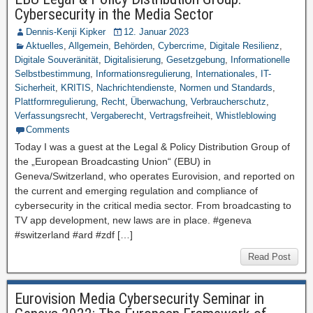
Cybersecurity in the Media Sector
Dennis-Kenji Kipker
12. Januar 2023
Aktuelles
,
Allgemein
,
Behörden
,
Cybercrime
,
Digitale Resilienz
,
Digitale Souveränität
,
Digitalisierung
,
Gesetzgebung
,
Informationelle
Selbstbestimmung
,
Informationsregulierung
,
Internationales
,
IT-
Sicherheit
,
KRITIS
,
Nachrichtendienste
,
Normen und Standards
,
Plattformregulierung
,
Recht
,
Überwachung
,
Verbraucherschutz
,
Verfassungsrecht
,
Vergaberecht
,
Vertragsfreiheit
,
Whistleblowing
Comments
Today I was a guest at the Legal & Policy Distribution Group of
the „European Broadcasting Union“ (EBU) in
Geneva/Switzerland, who operates Eurovision, and reported on
the current and emerging regulation and compliance of
cybersecurity in the critical media sector. From broadcasting to
TV app development, new laws are in place. #geneva
#switzerland #ard #zdf […]
Read Post
Eurovision Media Cybersecurity Seminar in