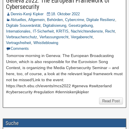
Geneva 2022: The European Framework of
Cybersecurity
Dennis-Kenji Kipker
18. Oktober 2022
Aktuelles
,
Allgemein
,
Behörden
,
Cybercrime
,
Digitale Resilienz
,
Digitale Souveränität
,
Digitalisierung
,
Gesetzgebung
,
Internationales
,
IT-Sicherheit
,
KRITIS
,
Nachrichtendienste
,
Recht
,
Verbraucherschutz
,
Verfassungsrecht
,
Vergaberecht
,
Vertragsfreiheit
,
Whistleblowing
Comments
Tomorrow morning in Geneva: The European Broadcasting
Union, which is also responsible for the Eurovision Song
Contest, is organizing the Media Cybersecurity Seminar – and
here, too, of course, a look at the relevant legal framework must
not be missed!Link to the event:
https://tech.ebu.ch/events/mcs2022 #geneva #switzerland
#cybersecurity #regulation #denniskenjikipker
Read Post
Suche