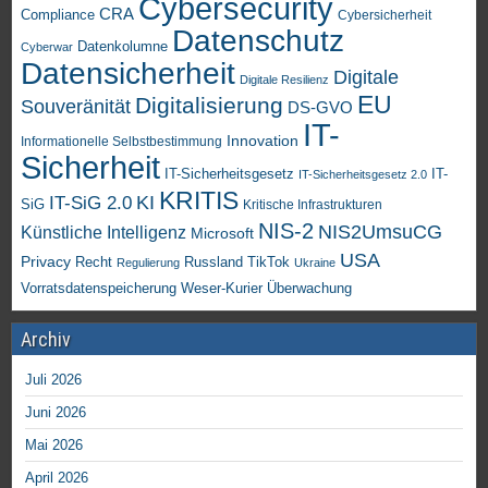
Cybersecurity
CRA
Compliance
Cybersicherheit
Datenschutz
Datenkolumne
Cyberwar
Datensicherheit
Digitale
Digitale Resilienz
EU
Digitalisierung
Souveränität
DS-GVO
IT-
Innovation
Informationelle Selbstbestimmung
Sicherheit
IT-Sicherheitsgesetz
IT-
IT-Sicherheitsgesetz 2.0
KRITIS
KI
IT-SiG 2.0
SiG
Kritische Infrastrukturen
NIS-2
NIS2UmsuCG
Künstliche Intelligenz
Microsoft
USA
Privacy
Recht
TikTok
Russland
Regulierung
Ukraine
Vorratsdatenspeicherung
Weser-Kurier
Überwachung
Archiv
Juli 2026
Juni 2026
Mai 2026
April 2026