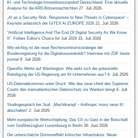
KI- und Technologie-Investitionsstandort Deutschland: Eine aktuelle
Analyse für die ARD-Börsennachrichten
27. Juli 2026
„AI as a Security Risk: Responses to New Threats in Cyberspace“ –
Keynote anlässlich der GITEX AI EUROPE 2026
21. Juli 2026
“Artificial Intelligence And The End Of Digital Security As We Know
It”: Forbes Editor’s Choice für Juli 2026
15. Juli 2026
Wie wichtig ist die neue Rechenzentrumsstrategie der
Bundesregierung für die Digitalsouveränität? Interview mit ZDF heute
journal
9. Juli 2026
OpenAIs Wette auf Washington: Wie wirkt sich die potenzielle
Beteiligung der US-Regierung am KI-Unternehmen aus?
6. Juli 2026
US-Datenabkommen unter Druck: Wie das neue Urteil des Supreme
Courts den transatlantischen Datenschutz ins Wanken bringt
6. Juli
2026
Studiogespräch bei 3sat: „Machtkampf – Anthropic muss neue KI
abschalten“
2. Juli 2026
Mehr europäische Wertschöpfung: Das CII zu Gast in der Botschaft
vom Großherzogtum Luxembourg in Berlin
30. Juni 2026
Der unterschätzte Dominoeffekt kritischer Infrastruktur: Neuer